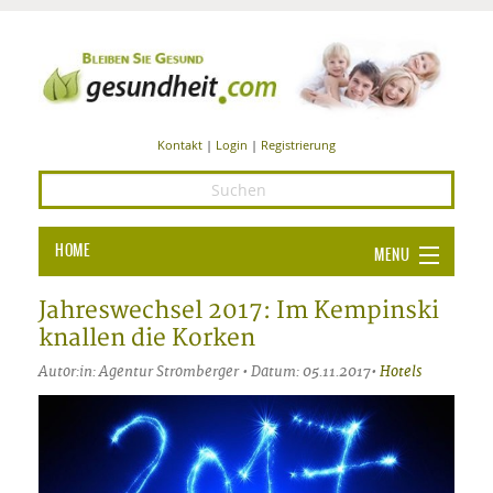
Kontakt
|
Login
|
Registrierung
HOME
MENU
Ba
GESUNDHEIT
Jahreswechsel 2017: Im Kempinski
knallen die Korken
GE
ERNÄHRUNG
Autor:in: Agentur Stromberger • Datum: 05.11.2017•
Hotels
ALL
IN
Ba
BEAUTY UND PFLEGE
Ba
ALT
BE
SPORT UND FITNESS
HEI
UN
AL
PFL
HE
ALT