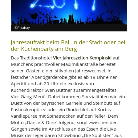
WELLNESS UND REISEN
SO
MED
AR
Ba
NEWS
TH
ARZ
UN
NE
BA
HEI
BÜCHER
©Pixabay
GE
EDE
GIF
Jahresauftakt beim Ball in der Stadt oder bei
-
MED
der Küchenparty am Berg
HEI
Ba
KR
UN
VO
PH
Vier Jahreszeiten Kempinski
Das Traditionshotel
auf
HO
KR
A-
Münchens prachtvoller Maximilianstraße bereitet
VO
Z
ER
seinen Gästen einen stilvollen Jahreswechsel. In
KA
A-
BL
festlicher Abendgarderobe gibt es ab 19 Uhr einen
Z
MED
BE
FAC
Aperitif und ab 20 Uhr ein exklusiv von
UN
NA
AN
PFL
Küchendirektor Sven Büttner zusammengestelltes
MU
Vier-Gang-Menü. Dabei kommen Spezialitäten wie ein
UN
SP
Duett von der bayrischen Garnele und Steinbutt auf
ZÄ
UN
Pastinakenpüree oder ein Rinderfilet auf Kürbis-
FIT
Vanillepüree mit Spinatnocken auf den Teller. Dem
PR
UN
Motto „Dance & Dine“ folgend, sorgt zwischen den
WE
ALT
UN
Gängen sowie im Anschluss an das Essen die Live-
REI
Musik der legendären Showband „Die Soulisten“ aus