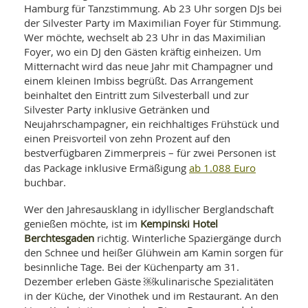
SY
Hamburg für Tanzstimmung. Ab 23 Uhr sorgen DJs bei
UN
LIF
der Silvester Party im Maximilian Foyer für Stimmung.
DI
Wer möchte, wechselt ab 23 Uhr in das Maximilian
MOB
VIT
Foyer, wo ein DJ den Gästen kräftig einheizen. Um
UN
Mitternacht wird das neue Jahr mit Champagner und
MI
einem kleinen Imbiss begrüßt. Das Arrangement
beinhaltet den Eintritt zum Silvesterball und zur
WI
Silvester Party inklusive Getränken und
UN
Neujahrschampagner, ein reichhaltiges Frühstück und
FO
einen Preisvorteil von zehn Prozent auf den
bestverfügbaren Zimmerpreis – für zwei Personen ist
ab 1.088 Euro
das Package inklusive Ermäßigung
buchbar.
Wer den Jahresausklang in idyllischer Berglandschaft
Kempinski Hotel
genießen möchte, ist im
Berchtesgaden
richtig. Winterliche Spaziergänge durch
den Schnee und heißer Glühwein am Kamin sorgen für
besinnliche Tage. Bei der Küchenparty am 31.
Dezember erleben Gäste ￼kulinarische Spezialitäten
in der Küche, der Vinothek und im Restaurant. An den