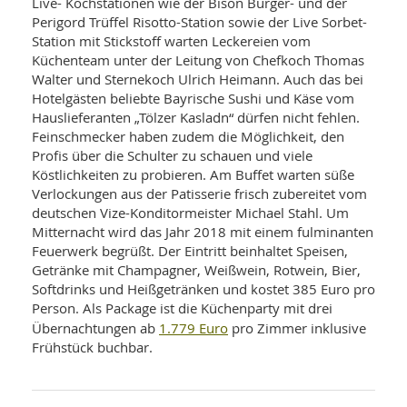
Live- Kochstationen wie der Bison Burger- und der
Perigord Trüffel Risotto-Station sowie der Live Sorbet-
Station mit Stickstoff warten Leckereien vom
Küchenteam unter der Leitung von Chefkoch Thomas
Walter und Sternekoch Ulrich Heimann. Auch das bei
Hotelgästen beliebte Bayrische Sushi und Käse vom
Hauslieferanten „Tölzer Kasladn“ dürfen nicht fehlen.
Feinschmecker haben zudem die Möglichkeit, den
Profis über die Schulter zu schauen und viele
Köstlichkeiten zu probieren. Am Buffet warten süße
Verlockungen aus der Patisserie frisch zubereitet vom
deutschen Vize-Konditormeister Michael Stahl. Um
Mitternacht wird das Jahr 2018 mit einem fulminanten
Feuerwerk begrüßt. Der Eintritt beinhaltet Speisen,
Getränke mit Champagner, Weißwein, Rotwein, Bier,
Softdrinks und Heißgetränken und kostet 385 Euro pro
Person. Als Package ist die Küchenparty mit drei
1.779 Euro
Übernachtungen ab
pro Zimmer inklusive
Frühstück buchbar.