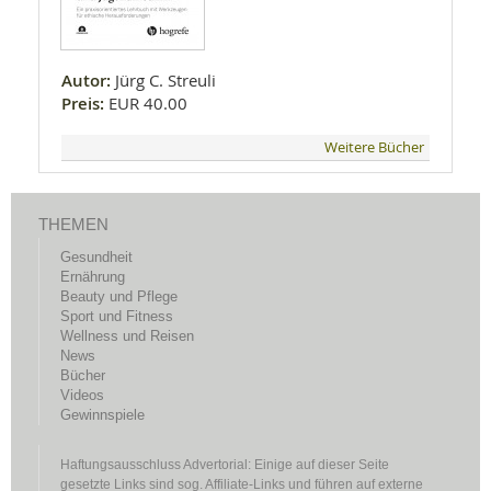
Autor:
Jürg C. Streuli
Preis:
EUR 40.00
Weitere Bücher
THEMEN
Gesundheit
Ernährung
Beauty und Pflege
Sport und Fitness
Wellness und Reisen
News
Bücher
Videos
Gewinnspiele
Haftungsausschluss Advertorial: Einige auf dieser Seite
gesetzte Links sind sog. Affiliate-Links und führen auf externe