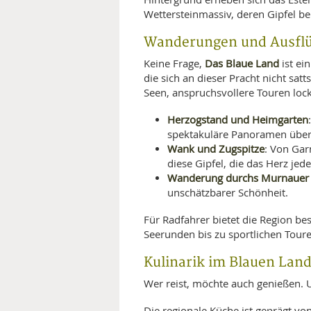
Wettersteinmassiv, deren Gipfel be
Wanderungen und Ausfl
Das Blaue Land
Keine Frage,
ist ei
die sich an dieser Pracht nicht sa
Seen, anspruchsvollere Touren loc
Herzogstand und Heimgarten
spektakuläre Panoramen über
Wank und Zugspitze
: Von Gar
diese Gipfel, die das Herz je
Wanderung durchs Murnauer
unschätzbarer Schönheit.
Für Radfahrer bietet die Region b
Seerunden bis zu sportlichen Tour
Kulinarik im Blauen Lan
Wer reist, möchte auch genießen. U
Die regionale Küche ist geprägt von