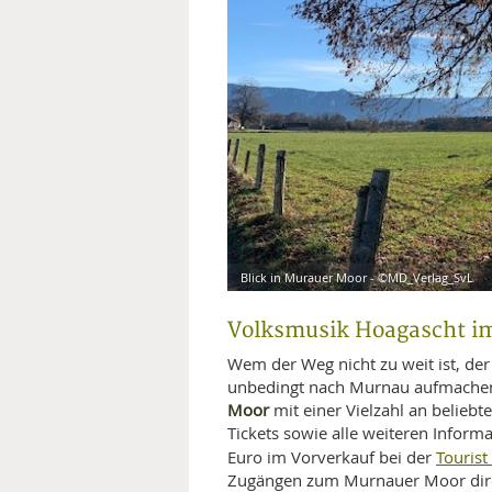
MEDIZINISCHE FACHBEGRIFF
NATU
MUND UND ZÄHNE
PRÄVENTION UND ALTER
SYMPTOME UND DIAGNOSE
VITAMINE UND MINERALSTO
Blick in Murauer Moor - ©MD_Verlag_SvL
WISSENSCHAFT UND FORS
Volksmusik Hoagascht i
Wem der Weg nicht zu weit ist, d
unbedingt nach Murnau aufmachen.
Moor
mit einer Vielzahl an beliebt
Tickets sowie alle weiteren Inform
Touris
Euro im Vorverkauf bei der
Zugängen zum Murnauer Moor direkt