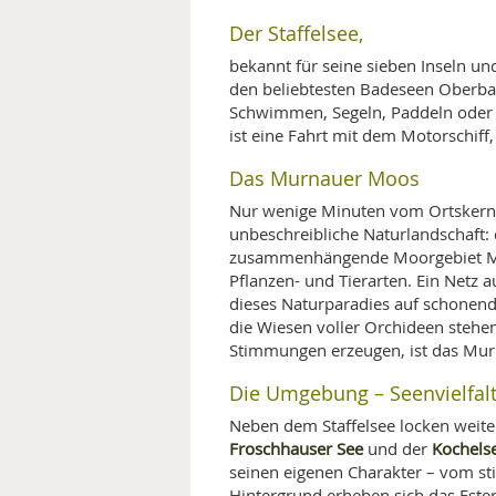
Der Staffelsee,
bekannt für seine sieben Inseln 
den beliebtesten Badeseen Oberba
Schwimmen, Segeln, Paddeln oder 
ist eine Fahrt mit dem Motorschiff
Das Murnauer Moos
Nur wenige Minuten vom Ortskern en
unbeschreibliche Naturlandschaft:
zusammenhängende Moorgebiet Mitt
Pflanzen- und Tierarten. Ein Netz
dieses Naturparadies auf schonen
die Wiesen voller Orchideen steh
Stimmungen erzeugen, ist das Murn
Die Umgebung – Seenvielfa
Neben dem Staffelsee locken weite
Froschhauser See
Kochels
und der
seinen eigenen Charakter – vom st
Hintergrund erheben sich das Est