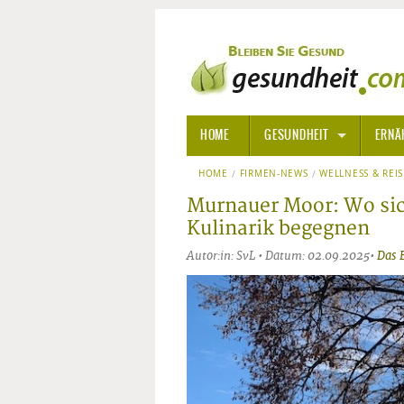
HOME
GESUNDHEIT
ERNÄ
HOME
FIRMEN-NEWS
ALLGEMEINE INFORMATIONE
WELLNESS & REI
Murnauer Moor: Wo sic
ALTERNATIVE HEILWEISEN
AROM
Kulinarik begegnen
Autor:in: SvL • Datum: 02.09.2025•
Das 
ALTERNATIVE MEDIZIN
BACH
ARZNEI- UND HEILMITTEL
EDELS
GIFTSTOFFE
HOMÖ
KRANKHEITEN VON A-Z
KALIF
ANGS