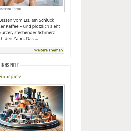
LIFESTYLE
indliche Zähne - …
Bissen vom Eis, ein Schluck
MOBILITÄT
er Kaffee – und plötzlich zieht
 kurzer, stechender Schmerz
ch den Zahn. Das …
Weitere Themen
INNSPIELE
innspiele