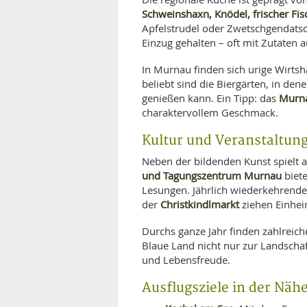
Schweinshaxn, Knödel, frischer Fi
Apfelstrudel oder Zwetschgendatsc
Einzug gehalten – oft mit Zutaten 
In Murnau finden sich urige Wirts
beliebt sind die Biergärten, in d
Murna
genießen kann. Ein Tipp: das
charaktervollem Geschmack.
Kultur und Veranstaltun
Neben der bildenden Kunst spielt a
und Tagungszentrum Murnau
biete
Lesungen. Jährlich wiederkehrend
Christkindlmarkt
der
ziehen Einhei
Durchs ganze Jahr finden zahlreich
Blaue Land nicht nur zur Landscha
und Lebensfreude.
Ausflugsziele in der Näh