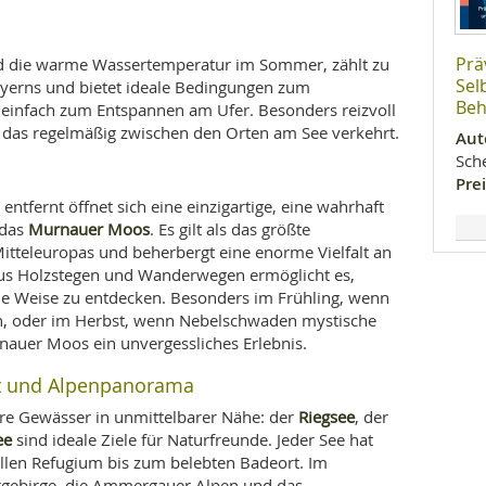
Prä
und die warme Wassertemperatur im Sommer, zählt zu
Sel
yerns und bietet ideale Bedingungen zum
Beh
einfach zum Entspannen am Ufer. Besonders reizvoll
, das regelmäßig zwischen den Orten am See verkehrt.
Aut
Sch
Prei
tfernt öffnet sich eine einzigartige, eine wahrhaft
Murnauer Moos
 das
. Es gilt als das größte
eleuropas und beherbergt eine enorme Vielfalt an
 aus Holzstegen und Wanderwegen ermöglicht es,
de Weise zu entdecken. Besonders im Frühling, wenn
en, oder im Herbst, wenn Nebelschwaden mystische
auer Moos ein unvergessliches Erlebnis.
lt und Alpenpanorama
Riegsee
re Gewässer in unmittelbarer Nähe: der
, der
ee
sind ideale Ziele für Naturfreunde. Jeder See hat
illen Refugium bis zum belebten Badeort. Im
ergebirge, die Ammergauer Alpen und das