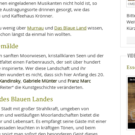
en eingeladenen Musikanten nicht hold ist, so
©M
e Austragungsorte drinnen gesorgt, wie das
Bit
i und Kaffeehaus Krönner.
Wei
Murnau
Das Blaue Land
 zu wenig über
und
wissen,
Kür
e schon längst da einmal hin wollten.
Gemälde
n sanften Moorwiesen, kristallklaren Seen und der
VID
tfaltet einen Farbenrausch, der seit über hundert
Ess
 inspirierte. Wer diese Landschaft und ihr
 den wundert es nicht, dass sich hier Anfang des 20.
 Kandinsky
Gabriele Münter
Franz Marc
,
und
Reiter“ die Kunstgeschichte veränderten.
des Blauen Landes
e Stadt mit großer Strahlkraft, umgeben von
een und weitläufigen Moorlandschaften bietet die
r und Lebensart. Es empfängt seine Gäste mit einer
assaden leuchten in kräftigen Tönen, und beim
 spürt man sofort den besonderen Geist dieses