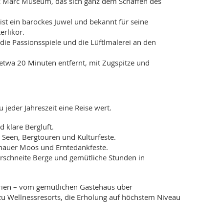
z Marc Museum, das sich ganz dem Schaffen des
 ist ein barockes Juwel und bekannt für seine
erlikör.
die Passionsspiele und die Lüftlmalerei an den
 etwa 20 Minuten entfernt, mit Zugspitze und
jeder Jahreszeit eine Reise wert.
 klare Bergluft.
 Seen, Bergtouren und Kulturfeste.
nauer Moos und Erntedankfeste.
verschneite Berge und gemütliche Stunden in
gorien – vom gemütlichen Gästehaus über
 zu Wellnessresorts, die Erholung auf höchstem Niveau