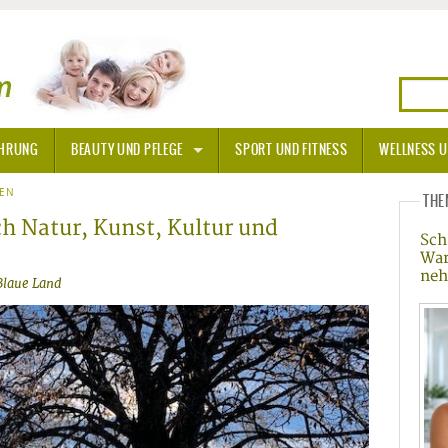
HRUNG
BEAUTY UND PFLEGE
SPORT UND FITNESS
WELLNESS U
N
SEN
SONNENSCHUTZ
THE
h Natur, Kunst, Kultur und
Sch
A THERAPIE
War
neh
Blaue Land
BLÜTEN
TEINE - HEILSTEINE
OPATHIE
ORNISCHE BLÜTEN
T