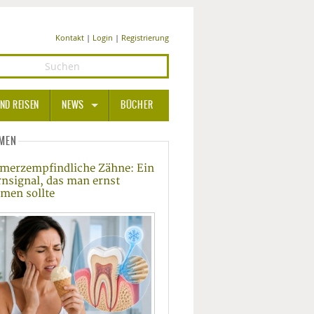
Kontakt
|
Login
|
Registrierung
ND REISEN
NEWS
BÜCHER
GESUNDHEIT
MEN
merzempfindliche Zähne: Ein
MEDIZIN UND PHARMA
nsignal, das man ernst
men sollte
ERNÄHRUNG
BEAUTY UND PFLEGE
SPORT UND FITNESS
WELLNESS UND REISEN