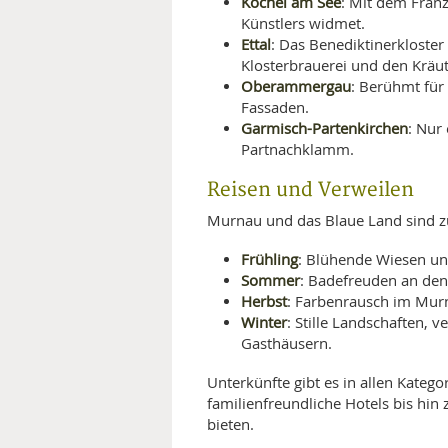
Kochel am See
: Mit dem Fran
Künstlers widmet.
Ettal
: Das Benediktinerkloster
Klosterbrauerei und den Kräut
Oberammergau
: Berühmt für 
Fassaden.
Garmisch-Partenkirchen
: Nur
Partnachklamm.
Reisen und Verweilen
Murnau und das Blaue Land sind zu 
Frühling
: Blühende Wiesen und
Sommer
: Badefreuden an den
Herbst
: Farbenrausch im Mur
Winter
: Stille Landschaften, 
Gasthäusern.
Unterkünfte gibt es in allen Kate
familienfreundliche Hotels bis hin
bieten.