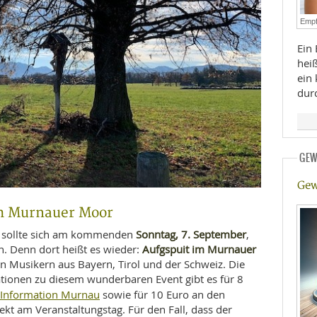
E
RHEILKUNDE
Empf
Ein 
heiß
ein
dur
FFE
GEW
Gew
CHUNG
m Murnauer Moor
Sonntag, 7. September
er sollte sich am kommenden
,
Aufgspuit im Murnauer
 Denn dort heißt es wieder:
en Musikern aus Bayern, Tirol und der Schweiz. Die
ationen zu diesem wunderbaren Event gibt es für 8
t Information Murnau
sowie für 10 Euro an den
 am Veranstaltungstag. Für den Fall, dass der