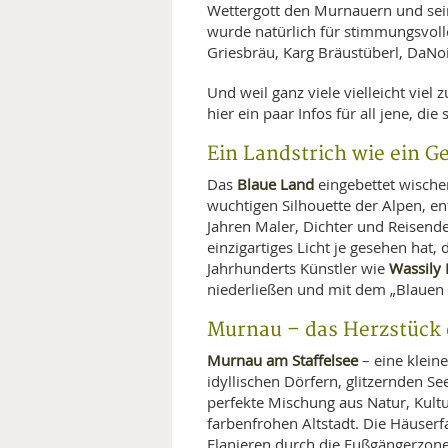
Wettergott den Murnauern und sein
wurde natürlich für stimmungsvoll
Griesbräu, Karg Bräustüberl, DaNo
Und weil ganz viele vielleicht viel
hier ein paar Infos für all jene, di
Ein Landstrich wie ein 
Blaue Land
Das
eingebettet wische
wuchtigen Silhouette der Alpen, en
Jahren Maler, Dichter und Reisende
einzigartiges Licht je gesehen hat,
Wassily
Jahrhunderts Künstler wie
niederließen und mit dem „Blauen 
Murnau – das Herzstück 
Murnau am Staffelsee
– eine klein
idyllischen Dörfern, glitzernden S
perfekte Mischung aus Natur, Kultu
farbenfrohen Altstadt. Die Häuserf
Flanieren durch die Fußgängerzone