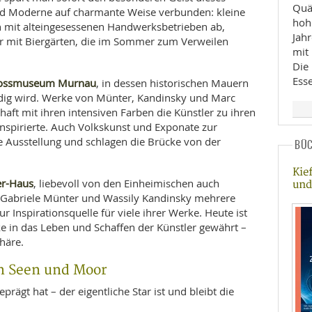
Quä
und Moderne auf charmante Weise verbunden: kleine
hohe
h mit alteingesessenen Handwerksbetrieben ab,
Jahr
r mit Biergärten, die im Sommer zum Verweilen
mit
Die
Esse
lossmuseum Murnau
, in dessen historischen Mauern
ndig wird. Werke von Münter, Kandinsky und Marc
haft mit ihren intensiven Farben die Künstler zu ihren
nspirierte. Auch Volkskunst und Exponate zur
e Ausstellung und schlagen die Brücke von der
BÜ
Kie
r-Haus
, liebevoll von den Einheimischen auch
und
n Gabriele Münter und Wassily Kandinsky mehrere
r Inspirationsquelle für viele ihrer Werke. Heute ist
e in das Leben und Schaffen der Künstler gewährt –
häre.
n Seen und Moor
prägt hat – der eigentliche Star ist und bleibt die