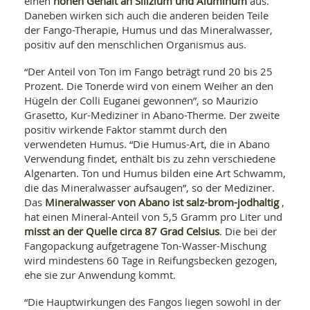
hohen Gehalt an Silizium und Aluminum
einen
aus.
WELLNESS UND REISEN
SO
MED
Daneben wirken sich auch die anderen beiden Teile
AR
Ba
der Fango-Therapie, Humus und das Mineralwasser,
NEWS
TH
ARZ
positiv auf den menschlichen Organismus aus.
UN
NE
BA
HEI
BÜCHER
“Der Anteil von Ton im Fango beträgt rund 20 bis 25
GE
EDE
Prozent. Die Tonerde wird von einem Weiher an den
GIF
-
Hügeln der Colli Euganei gewonnen”, so Maurizio
MED
HEI
Ba
KR
UN
Grasetto, Kur-Mediziner in Abano-Therme. Der zweite
VO
PH
positiv wirkende Faktor stammt durch den
HO
KR
A-
verwendeten Humus. “Die Humus-Art, die in Abano
VO
Z
ER
Verwendung findet, enthält bis zu zehn verschiedene
KA
A-
BL
Z
Algenarten. Ton und Humus bilden eine Art Schwamm,
MED
BE
FAC
die das Mineralwasser aufsaugen”, so der Mediziner.
UN
NA
AN
PFL
Mineralwasser von Abano ist salz-brom-jodhaltig
Das
,
MU
hat einen Mineral-Anteil von 5,5 Gramm pro Liter und
UN
SP
misst an der Quelle circa 87 Grad Celsius
. Die bei der
ZÄ
UN
Fangopackung aufgetragene Ton-Wasser-Mischung
FIT
wird mindestens 60 Tage in Reifungsbecken gezogen,
PR
UN
ehe sie zur Anwendung kommt.
WE
ALT
UN
REI
“Die Hauptwirkungen des Fangos liegen sowohl in der