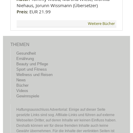
Niehaus, Jorunn Wissmann (Übersetzer)
Preis:
EUR 21.99
Weitere Bücher
THEMEN
Gesundheit
Ernährung
Beauty und Pflege
Sport und Fitness
Wellness und Reisen
News
Bücher
Videos
Gewinnspiele
Haftungsausschluss Advertorial: Einige auf dieser Seite
gesetzte Links sind sog. Affiliate-Links und führen auf externe
Webseiten Dritter, auf deren Inhalte wir keinen Einfluss haben.
Deshalb können wir für diese fremden Inhalte auch keine
Gewähr übernehmen. Für die Inhalte der verlinkten Seiten ist