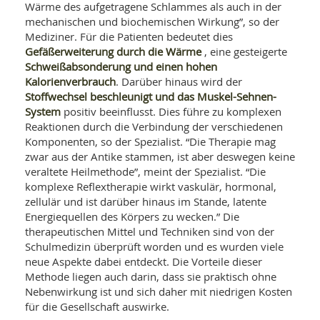
SY
Wärme des aufgetragene Schlammes als auch in der
UN
LIF
mechanischen und biochemischen Wirkung”, so der
DI
Mediziner. Für die Patienten bedeutet dies
MOB
Gefäßerweiterung durch die Wärme
, eine gesteigerte
VIT
UN
Schweißabsonderung und einen hohen
MI
Kalorienverbrauch
. Darüber hinaus wird der
Stoffwechsel beschleunigt und das Muskel-Sehnen-
WI
System
positiv beeinflusst. Dies führe zu komplexen
UN
Reaktionen durch die Verbindung der verschiedenen
FO
Komponenten, so der Spezialist. “Die Therapie mag
zwar aus der Antike stammen, ist aber deswegen keine
veraltete Heilmethode”, meint der Spezialist. “Die
komplexe Reflextherapie wirkt vaskulär, hormonal,
zellulär und ist darüber hinaus im Stande, latente
Energiequellen des Körpers zu wecken.” Die
therapeutischen Mittel und Techniken sind von der
Schulmedizin überprüft worden und es wurden viele
neue Aspekte dabei entdeckt. Die Vorteile dieser
Methode liegen auch darin, dass sie praktisch ohne
Nebenwirkung ist und sich daher mit niedrigen Kosten
für die Gesellschaft auswirke.