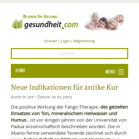
Kontakt
|
Login
|
Registrierung
HOME
MENU
Ba
GESUNDHEIT
Neue Indikationen für antike Kur
GE
Autor:in: pte • Datum: 01.01.2003
ERNÄHRUNG
ALL
des gezielten
Die positive Wirkung der Fango-Therapie,
IN
Ba
BEAUTY UND PFLEGE
Einsatzes von Ton, mineralischem Heilwasser und
Humus
, ist vor einigen Jahren von der Universität von
Ba
ALT
BE
SPORT UND FITNESS
Padua wissenschaftlich beschrieben worden. Die in
HEI
UN
AL
Abano-Terme verwendete Tonerde zeichnet sich durch
PFL
HE
ALT