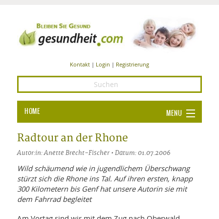
Kontakt
|
Login
|
Registrierung
HOME
MENU
Ba
GESUNDHEIT
Radtour an der Rhone
GE
Autor:in: Anette Brecht-Fischer • Datum: 01.07.2006
ERNÄHRUNG
ALL
Wild schäumend wie in jugendlichem Überschwang
IN
Ba
BEAUTY UND PFLEGE
stürzt sich die Rhone ins Tal. Auf ihren ersten, knapp
300 Kilometern bis Genf hat unsere Autorin sie mit
Ba
ALT
BE
SPORT UND FITNESS
dem Fahrrad begleitet
HEI
UN
AL
PFL
HE
Am Vortag sind wir mit dem Zug nach Oberwald
ALT