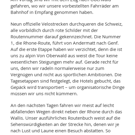
WELLNESS UND REISEN
SO
MED
gefahren, wo wir unsere vorbestellten Fahrräder am
AR
Bahnhof in Empfang genommen haben.
Ba
NEWS
TH
ARZ
UN
NE
Neun offizielle Velostrecken durchqueren die Schweiz,
BA
HEI
BÜCHER
alle vorbildlich durch rote Schilder mit der
GE
Routennummer darauf gekennzeichnet. Die Nummer
EDE
GIF
-
1, die Rhone-Route, führt von Andermatt nach Genf.
MED
HEI
Ba
KR
Auf die erste Etappe haben wir verzichtet, denn die ist
UN
VO
PH
uns zu alpin Von Oberwald aus weist die Tour keine
HO
KR
A-
wesentlichen Steigungen mehr auf. Gerade recht für
VO
Z
ER
uns, denn wir radeln normalerweise nur zum
KA
A-
Vergnügen und nicht aus sportlichen Ambitionen. Die
BL
Z
MED
BE
Tagesetappen sind festgelegt, die Hotels gebucht, das
FAC
UN
NA
AN
Gepäck wird transportiert – um organisatorische Dinge
PFL
MU
müssen wir uns nicht kümmern.
UN
SP
ZÄ
UN
An den nächsten Tagen fahren wir meist auf leicht
FIT
abfallenden Wegen direkt neben der Rhone durch das
PR
Wallis. Unser ausführliches Routenbuch weist auf die
UN
WE
Sehenswürdigkeiten an der Strecke hin, denen wir je
ALT
UN
nach Lust und Laune einen Besuch abstatten. So
REI