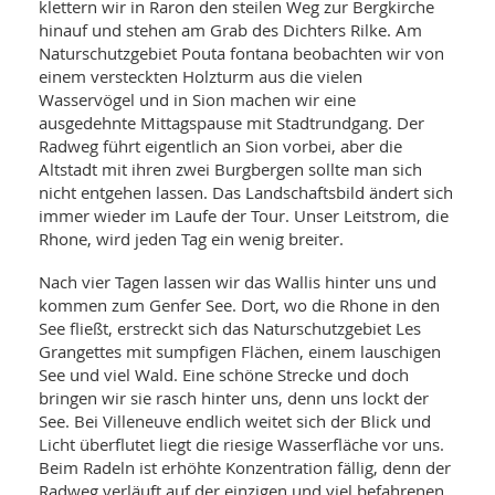
SY
klettern wir in Raron den steilen Weg zur Bergkirche
UN
LIF
hinauf und stehen am Grab des Dichters Rilke. Am
DI
Naturschutzgebiet Pouta fontana beobachten wir von
MOB
einem versteckten Holzturm aus die vielen
VIT
Wasservögel und in Sion machen wir eine
UN
MI
ausgedehnte Mittagspause mit Stadtrundgang. Der
Radweg führt eigentlich an Sion vorbei, aber die
WI
Altstadt mit ihren zwei Burgbergen sollte man sich
UN
nicht entgehen lassen. Das Landschaftsbild ändert sich
FO
immer wieder im Laufe der Tour. Unser Leitstrom, die
Rhone, wird jeden Tag ein wenig breiter.
Nach vier Tagen lassen wir das Wallis hinter uns und
kommen zum Genfer See. Dort, wo die Rhone in den
See fließt, erstreckt sich das Naturschutzgebiet Les
Grangettes mit sumpfigen Flächen, einem lauschigen
See und viel Wald. Eine schöne Strecke und doch
bringen wir sie rasch hinter uns, denn uns lockt der
See. Bei Villeneuve endlich weitet sich der Blick und
Licht überflutet liegt die riesige Wasserfläche vor uns.
Beim Radeln ist erhöhte Konzentration fällig, denn der
Radweg verläuft auf der einzigen und viel befahrenen