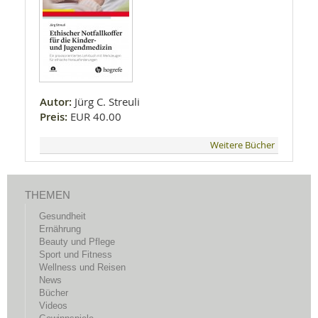
Autor:
Jürg C. Streuli
Preis:
EUR 40.00
Weitere Bücher
THEMEN
Gesundheit
Ernährung
Beauty und Pflege
Sport und Fitness
Wellness und Reisen
News
Bücher
Videos