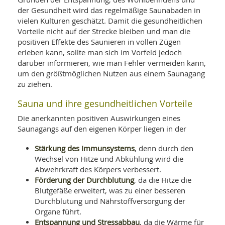
SY
UN
der Gesundheit wird das regelmäßige Saunabaden in
LIF
DI
vielen Kulturen geschätzt. Damit die gesundheitlichen
MOB
Vorteile nicht auf der Strecke bleiben und man die
VIT
positiven Effekte des Saunieren in vollen Zügen
UN
erleben kann, sollte man sich im Vorfeld jedoch
MI
darüber informieren, wie man Fehler vermeiden kann,
WI
um den größtmöglichen Nutzen aus einem Saunagang
UN
zu ziehen.
FO
Sauna und ihre gesundheitlichen Vorteile
Die anerkannten positiven Auswirkungen eines
Saunagangs auf den eigenen Körper liegen in der
Stärkung des Immunsystems
, denn durch den
Wechsel von Hitze und Abkühlung wird die
Abwehrkraft des Körpers verbessert.
Förderung der Durchblutung
, da die Hitze die
Blutgefäße erweitert, was zu einer besseren
Durchblutung und Nährstoffversorgung der
Organe führt.
Entspannung und Stressabbau
, da die Wärme für