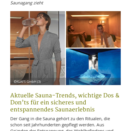
WELLNESS UND REISEN
Saunagang zieht
SO
MED
AR
Ba
NEWS
TH
ARZ
UN
NE
BA
HEI
BÜCHER
GE
EDE
GIF
-
MED
HEI
Ba
KR
UN
VO
PH
HO
KR
A-
VO
Z
ER
KA
A-
BL
Z
MED
BE
FAC
UN
©KLAFS GmbH (3)
NA
AN
PFL
MU
UN
Aktuelle Sauna-Trends, wichtige Dos &
SP
ZÄ
UN
Don’ts für ein sicheres und
FIT
entspannendes Saunaerlebnis
PR
UN
WE
Der Gang in die Sauna gehört zu den Ritualen, die
ALT
UN
schon seit Jahrhunderten gepflegt werden. Aus
REI
Gründen der Entspannung, des Wohlbefindens und