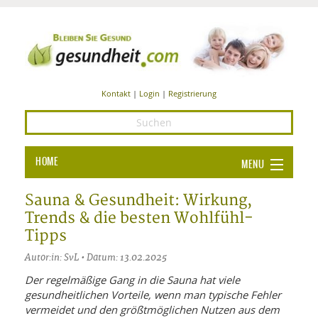
Kontakt
|
Login
|
Registrierung
HOME
MENU
Ba
GESUNDHEIT
Sauna & Gesundheit: Wirkung,
Trends & die besten Wohlfühl-
GE
ERNÄHRUNG
Tipps
ALL
IN
Ba
BEAUTY UND PFLEGE
Autor:in: SvL • Datum: 13.02.2025
Ba
ALT
BE
Der regelmäßige Gang in die Sauna hat viele
SPORT UND FITNESS
HEI
UN
gesundheitlichen Vorteile, wenn man typische Fehler
AL
PFL
vermeidet und den größtmöglichen Nutzen aus dem
HE
ALT