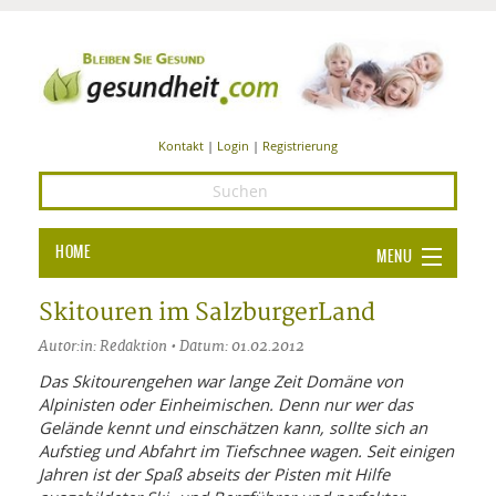
Kontakt
|
Login
|
Registrierung
HOME
MENU
Ba
GESUNDHEIT
Skitouren im SalzburgerLand
GE
Autor:in: Redaktion • Datum: 01.02.2012
ERNÄHRUNG
ALL
Das Skitourengehen war lange Zeit Domäne von
IN
Ba
BEAUTY UND PFLEGE
Alpinisten oder Einheimischen. Denn nur wer das
Gelände kennt und einschätzen kann, sollte sich an
Ba
ALT
BE
SPORT UND FITNESS
Aufstieg und Abfahrt im Tiefschnee wagen. Seit einigen
HEI
UN
AL
Jahren ist der Spaß abseits der Pisten mit Hilfe
PFL
HE
ALT