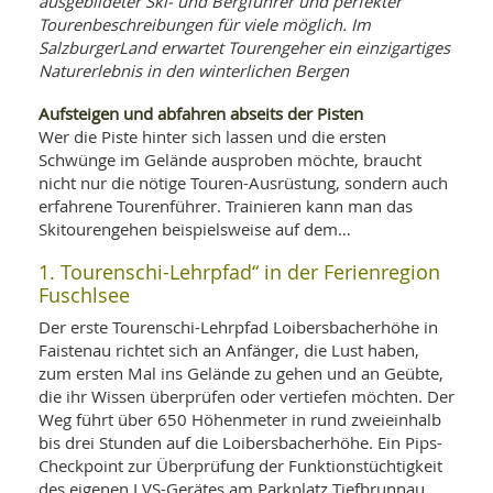
ausgebildeter Ski- und Bergführer und perfekter
WELLNESS UND REISEN
SO
MED
Tourenbeschreibungen für viele möglich. Im
AR
Ba
SalzburgerLand erwartet Tourengeher ein einzigartiges
NEWS
TH
ARZ
Naturerlebnis in den winterlichen Bergen
UN
NE
BA
HEI
BÜCHER
Aufsteigen und abfahren abseits der Pisten
GE
EDE
Wer die Piste hinter sich lassen und die ersten
GIF
-
Schwünge im Gelände ausproben möchte, braucht
MED
HEI
Ba
KR
UN
nicht nur die nötige Touren-Ausrüstung, sondern auch
VO
PH
erfahrene Tourenführer. Trainieren kann man das
HO
KR
A-
Skitourengehen beispielsweise auf dem…
VO
Z
ER
KA
A-
1. Tourenschi-Lehrpfad“ in der Ferienregion
BL
Z
MED
BE
Fuschlsee
FAC
UN
NA
AN
PFL
Der erste Tourenschi-Lehrpfad Loibersbacherhöhe in
MU
Faistenau richtet sich an Anfänger, die Lust haben,
UN
SP
zum ersten Mal ins Gelände zu gehen und an Geübte,
ZÄ
UN
die ihr Wissen überprüfen oder vertiefen möchten. Der
FIT
PR
Weg führt über 650 Höhenmeter in rund zweieinhalb
UN
WE
bis drei Stunden auf die Loibersbacherhöhe. Ein Pips-
ALT
UN
Checkpoint zur Überprüfung der Funktionstüchtigkeit
REI
des eigenen LVS-Gerätes am Parkplatz Tiefbrunnau,