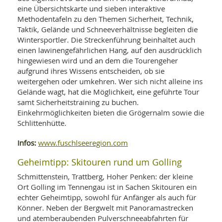
SY
eine Übersichtskarte und sieben interaktive
UN
LIF
DI
Methodentafeln zu den Themen Sicherheit, Technik,
MOB
Taktik, Gelände und Schneeverhältnisse begleiten die
VIT
Wintersportler. Die Streckenführung beinhaltet auch
UN
einen lawinengefährlichen Hang, auf den ausdrücklich
MI
hingewiesen wird und an dem die Tourengeher
aufgrund ihres Wissens entscheiden, ob sie
WI
UN
weitergehen oder umkehren. Wer sich nicht alleine ins
FO
Gelände wagt, hat die Möglichkeit, eine geführte Tour
samt Sicherheitstraining zu buchen.
Einkehrmöglichkeiten bieten die Grögernalm sowie die
Schlittenhütte.
Infos:
www.fuschlseeregion.com
Geheimtipp: Skitouren rund um Golling
Schmittenstein, Trattberg, Hoher Penken: der kleine
Ort Golling im Tennengau ist in Sachen Skitouren ein
echter Geheimtipp, sowohl für Anfänger als auch für
Könner. Neben der Bergwelt mit Panoramastrecken
und atemberaubenden Pulverschneeabfahrten für