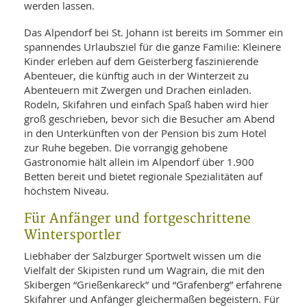
SY
werden lassen.
UN
LIF
DI
Das Alpendorf bei St. Johann ist bereits im Sommer ein
MOB
spannendes Urlaubsziel für die ganze Familie: Kleinere
VIT
Kinder erleben auf dem Geisterberg faszinierende
UN
MI
Abenteuer, die künftig auch in der Winterzeit zu
Abenteuern mit Zwergen und Drachen einladen.
WI
Rodeln, Skifahren und einfach Spaß haben wird hier
UN
groß geschrieben, bevor sich die Besucher am Abend
FO
in den Unterkünften von der Pension bis zum Hotel
zur Ruhe begeben. Die vorrangig gehobene
Gastronomie hält allein im Alpendorf über 1.900
Betten bereit und bietet regionale Spezialitäten auf
höchstem Niveau.
Für Anfänger und fortgeschrittene
Wintersportler
Liebhaber der Salzburger Sportwelt wissen um die
Vielfalt der Skipisten rund um Wagrain, die mit den
Skibergen “Grießenkareck” und “Grafenberg” erfahrene
Skifahrer und Anfänger gleichermaßen begeistern. Für