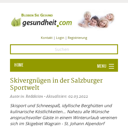
Kontakt
|
Login
|
Registrierung
HOME
MENU
Ba
GESUNDHEIT
Skivergnügen in der Salzburger
Sportwelt
GE
ERNÄHRUNG
Autor:in: Redaktion • Aktualisiert: 02.03.2022
ALL
IN
Ba
BEAUTY UND PFLEGE
Skisport und Schneespaß, idyllische Berghütten und
kulinarische Köstlichkeiten… Nahezu alle Wünsche
Ba
ALT
BE
SPORT UND FITNESS
HEI
UN
anspruchsvoller Gäste in einem Winterurlaub vereinen
AL
PFL
sich im Skigebiet Wagrain - St. Johann Alpendorf
HE
ALT