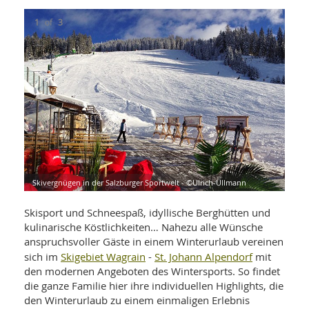
WELLNESS UND REISEN
SO
MED
AR
1
of
3
Ba
NEWS
TH
ARZ
UN
NE
BA
HEI
BÜCHER
GE
EDE
GIF
-
MED
HEI
Ba
KR
UN
VO
PH
HO
KR
A-
VO
Z
ER
KA
A-
BL
Z
MED
BE
Skivergnügen in der Salzburger Sportwelt - ©Ulrich-Ullmann
Skiv
Kuli
FAC
UN
NA
AN
PFL
MU
Skisport und Schneespaß, idyllische Berghütten und
UN
SP
kulinarische Köstlichkeiten… Nahezu alle Wünsche
ZÄ
UN
anspruchsvoller Gäste in einem Winterurlaub vereinen
FIT
Skigebiet Wagrain
St. Johann Alpendorf
sich im
-
mit
PR
den modernen Angeboten des Wintersports. So findet
UN
WE
ALT
die ganze Familie hier ihre individuellen Highlights, die
UN
REI
den Winterurlaub zu einem einmaligen Erlebnis