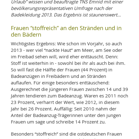
WELLNESS UND REISEN
Urlaub” wissen und beauftragte TNS Emnid mit einer
SO
MED
bevölkerungsrepräsentativen Umfrage nach der
AR
Ba
NEWS
Badekleidung 2013. Das Ergebnis ist staunenswert…
TH
ARZ
UN
NE
BA
Frauen “stoffreich” an den Stränden und in
HEI
BÜCHER
den Bädern
GE
EDE
GIF
Wichtigstes Ergebnis: Wie schon im Vorjahr, so auch
-
MED
HEI
Ba
2013 - wer viel “nackte Haut” am Meer, am See oder
KR
UN
VO
im Freibad sehen will, wird eher enttäuscht. Denn:
PH
HO
KR
A-
Stoff ist weiterhin in - sowohl bei ihr als auch bei ihm.
VO
Z
ER
So will fast die Hälfte der Frauen (44 Prozent) in
KA
A-
Badeanzügen in Freibädern und an Stränden
BL
Z
MED
BE
auflaufen. Für einige besonders enttäuschend:
FAC
UN
NA
AN
Ausgerechnet die jüngeren Frauen zwischen 14 und 39
PFL
MU
Jahren tendieren zum Badeanzug. Waren es 2011 noch
UN
SP
23 Prozent, verharrt der Wert, wie 2012, in diesem
ZÄ
UN
Jahr bei 26 Prozent. Auffällig: Seit 2010 nahm der
FIT
Anteil der Badeanzug-Trägerinnen unter den jungen
PR
Frauen um sage und schreibe 14 Prozent zu.
UN
WE
ALT
UN
Besonders “stoffreich” sind die ostdeutschen Frauen
REI