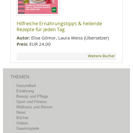
Hilfreiche Ernährungstipps & heilende
Rezepte für jeden Tag
Autor:
Elise Gilmor, Laura Weiss (Übersetzer)
Preis:
EUR 24.00
Weitere Bücher
THEMEN
Gesundheit
Ernährung
Beauty und Pflege
Sport und Fitness
Wellness und Reisen
News
Bücher
Videos
Gewinnspiele