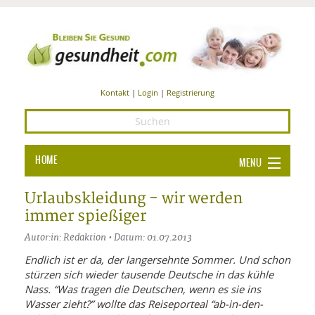
Kontakt
|
Login
|
Registrierung
HOME
MENU
Ba
GESUNDHEIT
Urlaubskleidung - wir werden
immer spießiger
GE
ERNÄHRUNG
Autor:in: Redaktion • Datum: 01.07.2013
ALL
IN
Ba
BEAUTY UND PFLEGE
Endlich ist er da, der langersehnte Sommer. Und schon
stürzen sich wieder tausende Deutsche in das kühle
Ba
ALT
BE
SPORT UND FITNESS
HEI
UN
Nass. “Was tragen die Deutschen, wenn es sie ins
AL
PFL
Wasser zieht?” wollte das Reiseporteal “ab-in-den-
HE
ALT