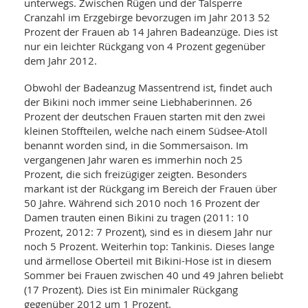
SY
unterwegs. Zwischen Rügen und der Talsperre
UN
LIF
Cranzahl im Erzgebirge bevorzugen im Jahr 2013 52
DI
Prozent der Frauen ab 14 Jahren Badeanzüge. Dies ist
MOB
nur ein leichter Rückgang von 4 Prozent gegenüber
VIT
dem Jahr 2012.
UN
MI
Obwohl der Badeanzug Massentrend ist, findet auch
WI
der Bikini noch immer seine Liebhaberinnen. 26
UN
Prozent der deutschen Frauen starten mit den zwei
FO
kleinen Stoffteilen, welche nach einem Südsee-Atoll
benannt worden sind, in die Sommersaison. Im
vergangenen Jahr waren es immerhin noch 25
Prozent, die sich freizügiger zeigten. Besonders
markant ist der Rückgang im Bereich der Frauen über
50 Jahre. Während sich 2010 noch 16 Prozent der
Damen trauten einen Bikini zu tragen (2011: 10
Prozent, 2012: 7 Prozent), sind es in diesem Jahr nur
noch 5 Prozent. Weiterhin top: Tankinis. Dieses lange
und ärmellose Oberteil mit Bikini-Hose ist in diesem
Sommer bei Frauen zwischen 40 und 49 Jahren beliebt
(17 Prozent). Dies ist Ein minimaler Rückgang
gegenüber 2012 um 1 Prozent.