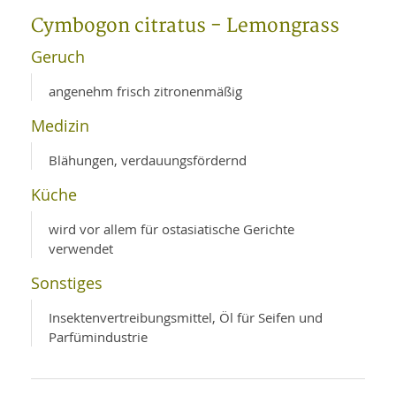
WELLNESS UND REISEN
SO
MED
Cymbogon citratus - Lemongrass
AR
Ba
NEWS
TH
ARZ
Geruch
UN
NE
BA
HEI
BÜCHER
angenehm frisch zitronenmäßig
GE
EDE
GIF
Medizin
-
MED
HEI
Ba
KR
UN
VO
Blähungen, verdauungsfördernd
PH
HO
KR
A-
VO
Z
Küche
ER
KA
A-
BL
Z
MED
BE
wird vor allem für ostasiatische Gerichte
FAC
UN
verwendet
NA
AN
PFL
MU
Sonstiges
UN
SP
ZÄ
UN
Insektenvertreibungsmittel, Öl für Seifen und
FIT
PR
Parfümindustrie
UN
WE
ALT
UN
REI