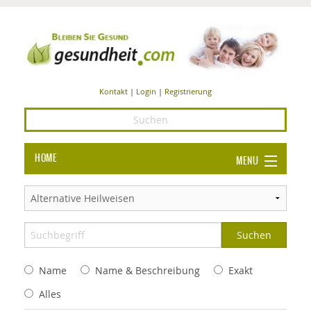
Kontakt
|
Login
|
Registrierung
HOME
MENU
Ba
GESUNDHEIT
GE
ERNÄHRUNG
ALL
IN
Ba
BEAUTY UND PFLEGE
Name
Name & Beschreibung
Exakt
Ba
ALT
BE
SPORT UND FITNESS
HEI
UN
Alles
AL
PFL
HE
ALT