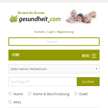
Kontakt
|
Login
|
Registrierung
HOME
MENU
Ba
GESUNDHEIT
GE
ERNÄHRUNG
ALL
IN
Ba
BEAUTY UND PFLEGE
Name
Name & Beschreibung
Exakt
Ba
ALT
BE
SPORT UND FITNESS
HEI
UN
Alles
AL
PFL
HE
ALT