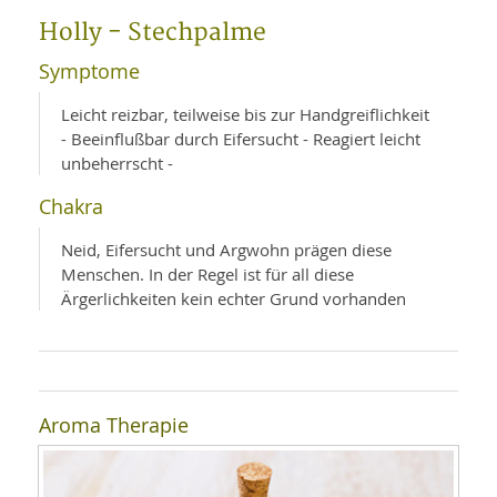
WELLNESS UND REISEN
SO
MED
Holly - Stechpalme
AR
Ba
NEWS
TH
ARZ
Symptome
UN
NE
BA
HEI
BÜCHER
Leicht reizbar, teilweise bis zur Handgreiflichkeit
GE
EDE
- Beeinflußbar durch Eifersucht - Reagiert leicht
GIF
-
unbeherrscht -
MED
HEI
Ba
KR
UN
VO
PH
Chakra
HO
KR
A-
VO
Z
ER
Neid, Eifersucht und Argwohn prägen diese
KA
A-
Menschen. In der Regel ist für all diese
BL
Z
MED
BE
Ärgerlichkeiten kein echter Grund vorhanden
FAC
UN
NA
AN
PFL
MU
UN
SP
ZÄ
UN
FIT
PR
Aroma Therapie
UN
WE
ALT
UN
REI