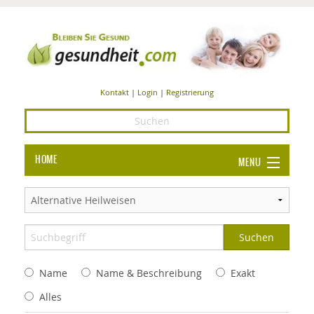
Kontakt
|
Login
|
Registrierung
HOME
MENU
Ba
GESUNDHEIT
GE
ERNÄHRUNG
ALL
IN
Ba
BEAUTY UND PFLEGE
Name
Name & Beschreibung
Exakt
Ba
ALT
BE
SPORT UND FITNESS
HEI
UN
Alles
AL
PFL
HE
ALT