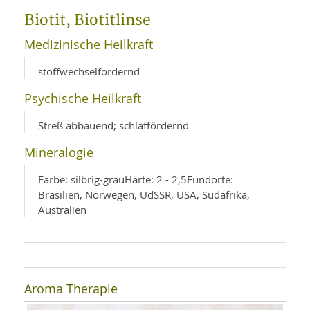
WELLNESS UND REISEN
SO
MED
Biotit, Biotitlinse
AR
Ba
NEWS
TH
ARZ
Medizinische Heilkraft
UN
NE
BA
HEI
BÜCHER
stoffwechselfördernd
GE
EDE
GIF
Psychische Heilkraft
-
MED
HEI
Ba
KR
UN
VO
Streß abbauend; schlaffördernd
PH
HO
KR
A-
VO
Z
Mineralogie
ER
KA
A-
BL
Z
MED
BE
Farbe: silbrig-grauHärte: 2 - 2,5Fundorte:
FAC
UN
Brasilien, Norwegen, UdSSR, USA, Südafrika,
NA
AN
PFL
Australien
MU
UN
SP
ZÄ
UN
FIT
PR
UN
WE
ALT
Aroma Therapie
UN
REI