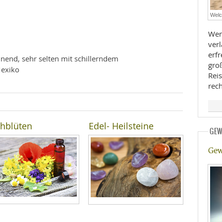
E
RHEILKUNDE
Welc
Wen
verläuf
erf
inend, sehr selten mit schillerndem
groß
Mexiko
Rei
rec
FFE
hblüten
Edel- Heilsteine
CHUNG
GEW
Gew