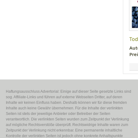
Tod
Aut
Prei
Haftungsausschluss Advertorial: Einige auf dieser Seite gesetzte Links sind
sog. Affiliate-Links und führen auf externe Webseiten Dritter, auf deren
Inhalte wir keinen Einfluss haben. Deshalb können wir für diese fremden
Inhalte auch keine Gewähr übernehmen. Für die Inhalte der verlinkten
Seiten ist stets der jeweilige Anbieter oder Betreiber der Seiten
verantwortlich. Die verlinkten Seiten wurden zum Zeitpunkt der Verlinkung
auf mögliche Rechtsverstöße überprüft. Rechtswidrige Inhalte waren zum
Zeitpunkt der Verlinkung nicht erkennbar. Eine permanente inhaltliche
Kontrolle der verlinkten Seiten ist jedoch ohne konkrete Anhaltspunkte