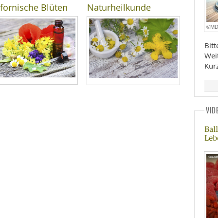
ifornische Blüten
Naturheilkunde
©M
Bit
Wei
Kür
VID
Bal
Leb