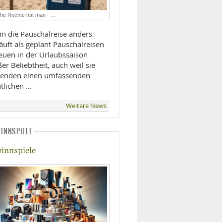
LIFESTYLE
he Rechte hat man - …
n die Pauschalreise anders
MOBILITÄT
t als geplant Pauschalreisen
reuen in der Urlaubssaison
er Beliebtheit, auch weil sie
senden einen umfassenden
htlichen …
Weitere News
INNSPIELE
innspiele