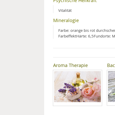
Psychische Heilkraft
MEDIZINISCHE FACHBEGRIFF
NATU
Vitalität
MUND UND ZÄHNE
Mineralogie
Farbe: orange bis rot durchsche
PRÄVENTION UND ALTER
FarbeffektHärte: 6,5Fundorte: 
SYMPTOME UND DIAGNOSE
VITAMINE UND MINERALSTO
Aroma Therapie
Bac
WISSENSCHAFT UND FORS