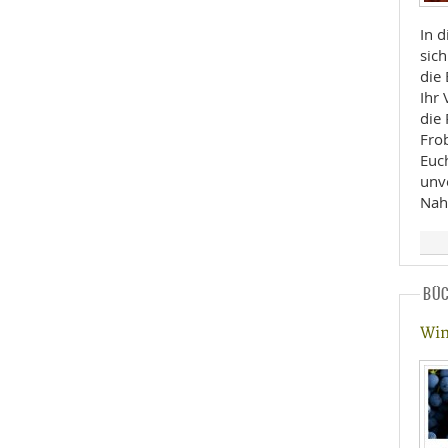
In 
sich
die 
Ihr
die
Frob
Euch
unv
Nah
BÜ
Win