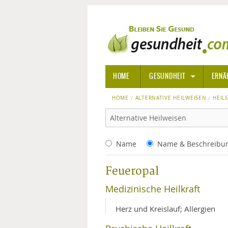
HOME
GESUNDHEIT
ERNÄ
HOME
ALTERNATIVE HEILWEISEN
ALLGEMEINE INFORMATIONE
HEIL
ALTERNATIVE HEILWEISEN
AROM
Name
Name & Beschreibu
ALTERNATIVE MEDIZIN
BACH
Feueropal
ARZNEI- UND HEILMITTEL
EDELS
Medizinische Heilkraft
GIFTSTOFFE
HOMÖ
Herz und Kreislauf; Allergien
KRANKHEITEN VON A-Z
KALIF
ANGS