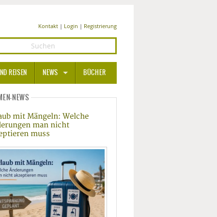
Kontakt
|
Login
|
Registrierung
ND REISEN
NEWS
BÜCHER
GESUNDHEIT
MEN-NEWS
aub mit Mängeln: Welche
MEDIZIN UND PHARMA
erungen man nicht
eptieren muss
ERNÄHRUNG
BEAUTY UND PFLEGE
SPORT UND FITNESS
WELLNESS UND REISEN