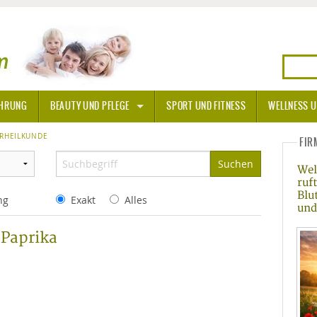
HRUNG
BEAUTY UND PFLEGE
SPORT UND FITNESS
WELLNESS U
N
RHEILKUNDE
SONNENSCHUTZ
FIR
Wel
A THERAPIE
ruf
Blu
ng
Exakt
Alles
BLÜTEN
und
 Paprika
TEINE - HEILSTEINE
OPATHIE
ORNISCHE BLÜTEN
T