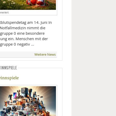
LIFESTYLE
neriert
MOBILITÄT
blutspendetag am 14. Juni In
 Notfallmedizin nimmt die
tgruppe 0 eine besondere
llung ein. Menschen mit der
tgruppe 0 negativ …
Weitere News
INNSPIELE
innspiele