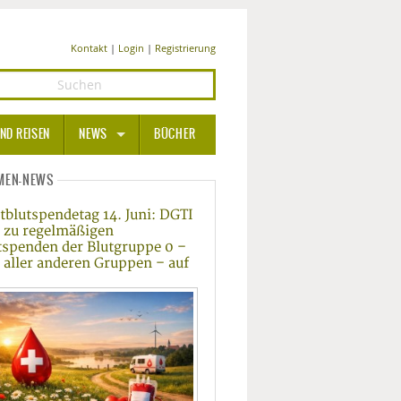
Kontakt
|
Login
|
Registrierung
ND REISEN
NEWS
BÜCHER
GESUNDHEIT
MEN-NEWS
tblutspendetag 14. Juni: DGTI
MEDIZIN UND PHARMA
t zu regelmäßigen
tspenden der Blutgruppe 0 –
ERNÄHRUNG
 aller anderen Gruppen – auf
BEAUTY UND PFLEGE
SPORT UND FITNESS
WELLNESS UND REISEN