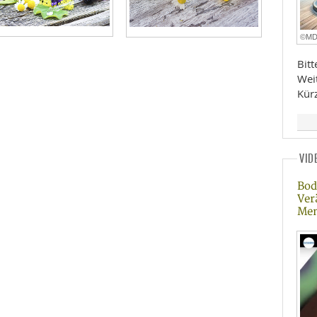
©M
Bit
Wei
Kür
VID
Bod
Ver
Me