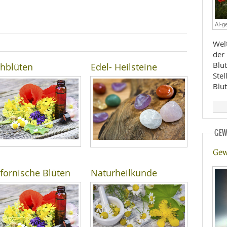
E
RHEILKUNDE
AI-ge
Welt
der
Blu
hblüten
Edel- Heilsteine
Ste
Blu
FFE
GEW
CHUNG
Gew
ifornische Blüten
Naturheilkunde