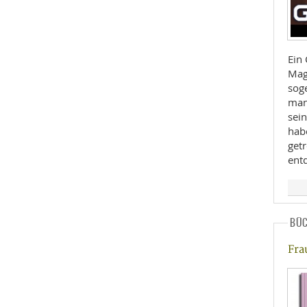
Ein 
Mag
sog
man
sei
hab
getr
ent
BÜ
Fra