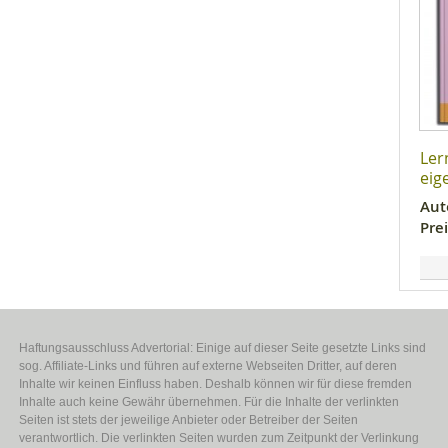
Ler
eig
Aut
Prei
Haftungsausschluss Advertorial: Einige auf dieser Seite gesetzte Links sind
sog. Affiliate-Links und führen auf externe Webseiten Dritter, auf deren
Inhalte wir keinen Einfluss haben. Deshalb können wir für diese fremden
Inhalte auch keine Gewähr übernehmen. Für die Inhalte der verlinkten
Seiten ist stets der jeweilige Anbieter oder Betreiber der Seiten
verantwortlich. Die verlinkten Seiten wurden zum Zeitpunkt der Verlinkung