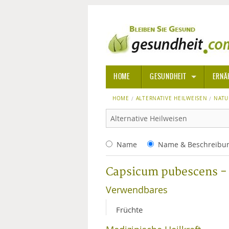
HOME
GESUNDHEIT
ERNÄ
HOME
ALTERNATIVE HEILWEISEN
ALLGEMEINE INFORMATIONE
NATU
ALTERNATIVE HEILWEISEN
AROM
Name
Name & Beschreibu
ALTERNATIVE MEDIZIN
BACH
Capsicum pubescens -
ARZNEI- UND HEILMITTEL
EDELS
Verwendbares
GIFTSTOFFE
HOMÖ
Früchte
KRANKHEITEN VON A-Z
KALIF
ANGS