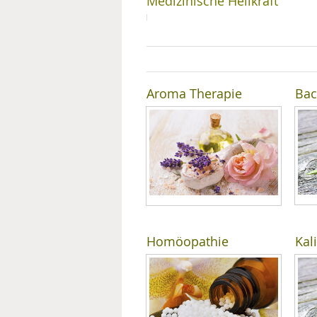
Medizinische Heilkraft
MEDIZINISCHE FACHBEGRIFF
NATU
MUND UND ZÄHNE
PRÄVENTION UND ALTER
Aroma Therapie
Bac
SYMPTOME UND DIAGNOSE
VITAMINE UND MINERALSTO
WISSENSCHAFT UND FORS
Homöopathie
Kal