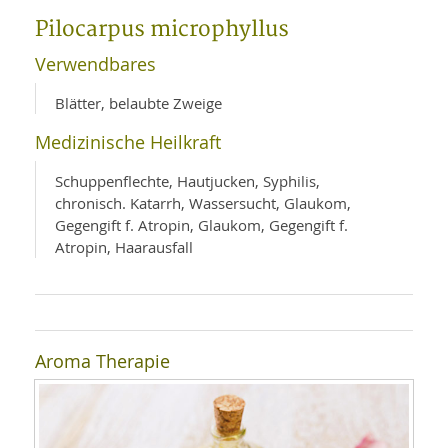
WELLNESS UND REISEN
SO
MED
Pilocarpus microphyllus
AR
Ba
NEWS
TH
ARZ
Verwendbares
UN
NE
BA
HEI
BÜCHER
Blätter, belaubte Zweige
GE
EDE
GIF
Medizinische Heilkraft
-
MED
HEI
Ba
KR
UN
VO
Schuppenflechte, Hautjucken, Syphilis,
PH
HO
KR
A-
chronisch. Katarrh, Wassersucht, Glaukom,
VO
Z
ER
Gegengift f. Atropin, Glaukom, Gegengift f.
KA
A-
Atropin, Haarausfall
BL
Z
MED
BE
FAC
UN
NA
AN
PFL
MU
UN
SP
ZÄ
UN
Aroma Therapie
FIT
PR
UN
WE
ALT
UN
REI