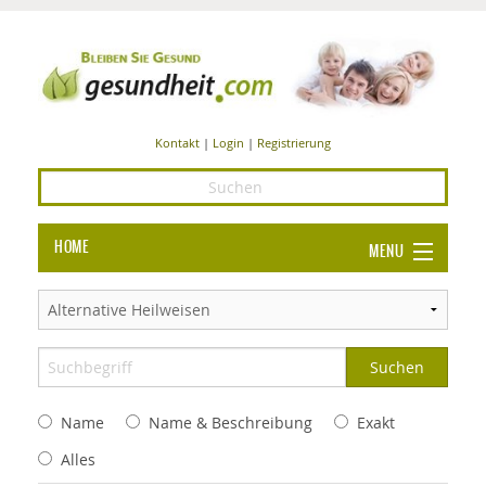
Kontakt
|
Login
|
Registrierung
HOME
MENU
Ba
GESUNDHEIT
GE
ERNÄHRUNG
ALL
IN
Ba
BEAUTY UND PFLEGE
Name
Name & Beschreibung
Exakt
Ba
ALT
BE
SPORT UND FITNESS
HEI
UN
Alles
AL
PFL
HE
ALT