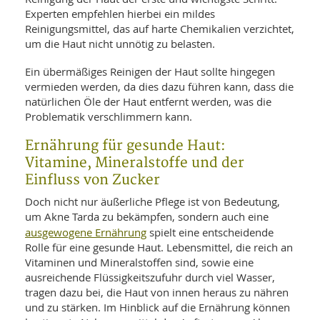
SY
Experten empfehlen hierbei ein mildes
UN
LIF
DI
Reinigungsmittel, das auf harte Chemikalien verzichtet,
MOB
um die Haut nicht unnötig zu belasten.
VIT
UN
Ein übermäßiges Reinigen der Haut sollte hingegen
MI
vermieden werden, da dies dazu führen kann, dass die
natürlichen Öle der Haut entfernt werden, was die
WI
Problematik verschlimmern kann.
UN
FO
Ernährung für gesunde Haut:
Vitamine, Mineralstoffe und der
Einfluss von Zucker
Doch nicht nur äußerliche Pflege ist von Bedeutung,
um Akne Tarda zu bekämpfen, sondern auch eine
ausgewogene Ernährung
spielt eine entscheidende
Rolle für eine gesunde Haut. Lebensmittel, die reich an
Vitaminen und Mineralstoffen sind, sowie eine
ausreichende Flüssigkeitszufuhr durch viel Wasser,
tragen dazu bei, die Haut von innen heraus zu nähren
und zu stärken. Im Hinblick auf die Ernährung können