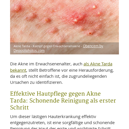
WELLNESS UND REISEN
SO
MED
AR
Ba
NEWS
TH
ARZ
UN
NE
BA
HEI
BÜCHER
GE
EDE
GIF
-
MED
HEI
Ba
Akne Tarda - Kampf gegen Erwachsenenakne -
Obencem by
KR
UN
Depositphotos.com
VO
PH
HO
KR
A-
VO
Z
ER
als Akne Tarda
Die Akne im Erwachsenenalter, auch
KA
A-
bekannt
, stellt Betroffene vor eine Herausforderung,
BL
Z
MED
BE
da es oft nicht einfach ist, die zugrundeliegenden
FAC
UN
NA
AN
Ursachen zu identifizieren.
PFL
MU
Effektive Hautpflege gegen Akne
UN
SP
ZÄ
UN
Tarda: Schonende Reinigung als erster
FIT
Schritt
PR
UN
WE
Um dieser lästigen Hauterkrankung effektiv
ALT
UN
entgegenzutreten, ist eine sorgfältige und schonende
REI
Reinigung der Haut der erste und wichtigste Schritt.