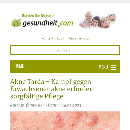
Kontakt
|
Login
|
Registrierung
HOME
MENU
Ba
GESUNDHEIT
Akne Tarda - Kampf gegen
Erwachsenenakne erfordert
GE
ERNÄHRUNG
sorgfältige Pflege
ALL
IN
Ba
BEAUTY UND PFLEGE
Autor:in: formelskin • Datum: 24.07.2023 •
Ba
ALT
BE
SPORT UND FITNESS
HEI
UN
AL
PFL
HE
ALT