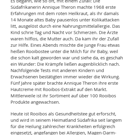
WELLNESS UND REISEN
Es begann, wie so oft, mit einem Zufall: Die
SO
MED
Südafrikanerin Annique Theron machte 1968 erste
AR
Ba
Erfahrungen mit dem roten Heilkraut, als ihr damals
NEWS
TH
ARZ
14 Monate altes Baby pausenlos unter Kolikattacken
UN
NE
BA
litt, ausgelöst durch eine Nahrungsmittelallergie. Das
HEI
BÜCHER
Kind schrie Tag und Nacht vor Schmerzen. Die Ärzte
GE
EDE
GIF
waren hilflos, die Mutter auch. Da kam ihr der Zufall
-
MED
zur Hilfe. Eines Abends mischte die junge Frau etwas
HEI
Ba
KR
UN
heißen Rooibostee unter die Milch für ihr Baby, weil
VO
PH
die schon kalt geworden war und siehe da, es geschah
HO
KR
A-
ein Wunder: Die Krämpfe ließen augenblicklich nach.
VO
Z
ER
KA
A-
Nachfolgende Tests mit anderen Kindern und
BL
Z
MED
Erwachsenen bestätigten immer wieder die Wirkung.
BE
FAC
UN
Fünf Jahre später brachte Annique Theron ihre erste
NA
AN
PFL
Hautcreme mit Rooibos-Extrakt auf den Markt.
MU
Mittlerweile ist ihr Sortiment auf über 100 Rooibos
UN
SP
Produkte angewachsen.
ZÄ
UN
FIT
PR
Heute ist Rooibos als Gesundheitstee gut erforscht,
UN
und wird in seinem Heimatland Südafrika seit langem
WE
ALT
UN
für die Heilung zahlreicher Krankheiten erfolgreich
REI
eingesetzt, angefangen bei Allergien, Magen-Darm-