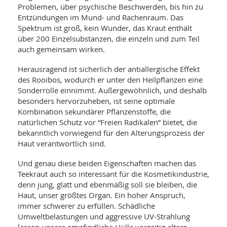
SY
Problemen, über psychische Beschwerden, bis hin zu
UN
LIF
Entzündungen im Mund- und Rachenraum. Das
DI
Spektrum ist groß, kein Wunder, das Kraut enthält
MOB
VIT
über 200 Einzelsubstanzen, die einzeln und zum Teil
UN
auch gemeinsam wirken.
MI
Herausragend ist sicherlich der antiallergische Effekt
WI
des Rooibos, wodurch er unter den Heilpflanzen eine
UN
Sonderrolle einnimmt. Außergewöhnlich, und deshalb
FO
besonders hervorzuheben, ist seine optimale
Kombination sekundärer Pflanzenstoffe, die
natürlichen Schutz vor “Freien Radikalen” bietet, die
bekanntlich vorwiegend für den Alterungsprozess der
Haut verantwortlich sind.
Und genau diese beiden Eigenschaften machen das
Teekraut auch so interessant für die Kosmetikindustrie,
denn jung, glatt und ebenmäßig soll sie bleiben, die
Haut, unser größtes Organ. Ein hoher Anspruch,
immer schwerer zu erfüllen. Schädliche
Umweltbelastungen und aggressive UV-Strahlung