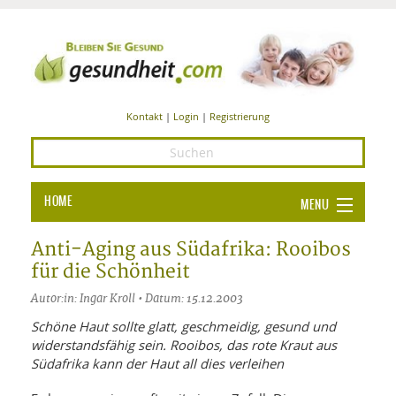
Kontakt
|
Login
|
Registrierung
HOME
MENU
Ba
GESUNDHEIT
Anti-Aging aus Südafrika: Rooibos
für die Schönheit
GE
ERNÄHRUNG
Autor:in: Ingar Kroll • Datum: 15.12.2003
ALL
IN
Ba
BEAUTY UND PFLEGE
Schöne Haut sollte glatt, geschmeidig, gesund und
widerstandsfähig sein. Rooibos, das rote Kraut aus
Ba
ALT
BE
SPORT UND FITNESS
HEI
UN
Südafrika kann der Haut all dies verleihen
AL
PFL
HE
ALT