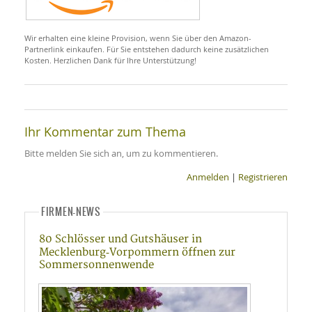
SY
UN
LIF
DI
Wir erhalten eine kleine Provision, wenn Sie über den Amazon-
MOB
Partnerlink einkaufen. Für Sie entstehen dadurch keine zusätzlichen
VIT
Kosten. Herzlichen Dank für Ihre Unterstützung!
UN
MI
WI
UN
FO
Ihr Kommentar zum Thema
Bitte melden Sie sich an, um zu kommentieren.
Anmelden
|
Registrieren
FIRMEN-NEWS
80 Schlösser und Gutshäuser in
Mecklenburg‑Vorpommern öffnen zur
Sommersonnenwende