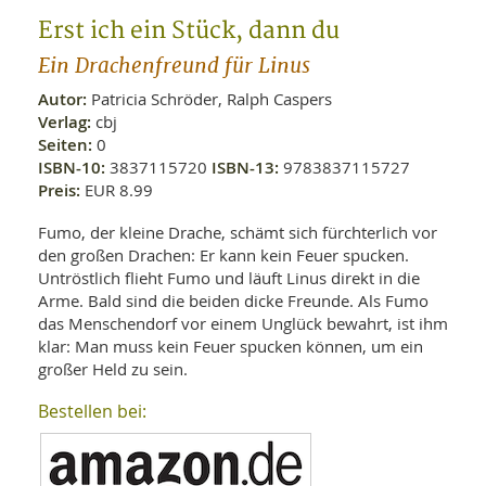
WELLNESS UND REISEN
SO
MED
Erst ich ein Stück, dann du
AR
Ba
NEWS
TH
ARZ
Ein Drachenfreund für Linus
UN
NE
BA
HEI
BÜCHER
Autor:
Patricia Schröder, Ralph Caspers
GE
Verlag:
cbj
EDE
GIF
Seiten:
0
-
MED
ISBN-10:
3837115720
ISBN-13:
9783837115727
HEI
Ba
KR
UN
Preis:
EUR 8.99
VO
PH
HO
KR
A-
VO
Fumo, der kleine Drache, schämt sich fürchterlich vor
Z
ER
KA
A-
den großen Drachen: Er kann kein Feuer spucken.
BL
Z
MED
BE
Untröstlich flieht Fumo und läuft Linus direkt in die
FAC
UN
Arme. Bald sind die beiden dicke Freunde. Als Fumo
NA
AN
PFL
das Menschendorf vor einem Unglück bewahrt, ist ihm
MU
klar: Man muss kein Feuer spucken können, um ein
UN
SP
großer Held zu sein.
ZÄ
UN
FIT
PR
Bestellen bei:
UN
WE
ALT
UN
REI