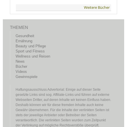
Weitere Bücher
THEMEN
Gesundheit
Ernährung
Beauty und Pflege
Sport und Fitness
Wellness und Reisen
News
Bücher
Videos
Gewinnspiele
Haftungsausschluss Advertorial: Einige auf dieser Seite
gesetzte Links sind sog. Affiliate-Links und führen auf externe
Webseiten Dritter, auf deren Inhalte wir keinen Einfluss haben.
Deshalb können wir für diese fremden Inhalte auch keine
Gewähr übernehmen. Für die Inhalte der verlinkten Seiten ist
stets der jeweilige Anbieter oder Betreiber der Seiten
verantwortlich. Die verlinkten Seiten wurden zum Zeitpunkt
der Verlinkung auf mögliche Rechtsverstöße überprüft.