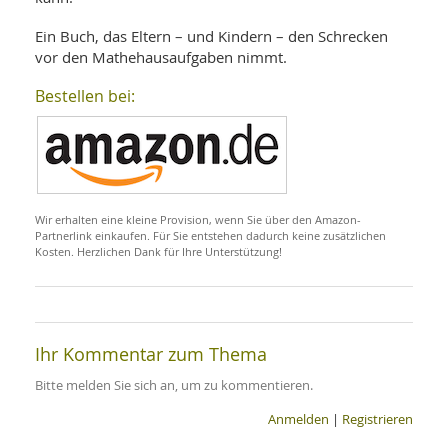
SY
UN
LIF
Ein Buch, das Eltern – und Kindern – den Schrecken
DI
vor den Mathehausaufgaben nimmt.
MOB
VIT
UN
Bestellen bei:
MI
WI
UN
FO
Wir erhalten eine kleine Provision, wenn Sie über den Amazon-
Partnerlink einkaufen. Für Sie entstehen dadurch keine zusätzlichen
Kosten. Herzlichen Dank für Ihre Unterstützung!
Ihr Kommentar zum Thema
Bitte melden Sie sich an, um zu kommentieren.
Anmelden
|
Registrieren