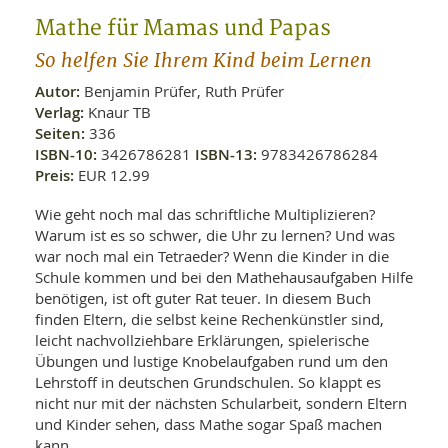
WELLNESS UND REISEN
SO
MED
Mathe für Mamas und Papas
AR
Ba
NEWS
TH
ARZ
So helfen Sie Ihrem Kind beim Lernen
UN
NE
BA
HEI
BÜCHER
Autor:
Benjamin Prüfer, Ruth Prüfer
GE
Verlag:
Knaur TB
EDE
GIF
Seiten:
336
-
MED
ISBN-10:
3426786281
ISBN-13:
9783426786284
HEI
Ba
KR
UN
Preis:
EUR 12.99
VO
PH
HO
KR
A-
VO
Wie geht noch mal das schriftliche Multiplizieren?
Z
ER
KA
A-
Warum ist es so schwer, die Uhr zu lernen? Und was
BL
Z
MED
BE
war noch mal ein Tetraeder? Wenn die Kinder in die
FAC
UN
Schule kommen und bei den Mathehausaufgaben Hilfe
NA
AN
PFL
benötigen, ist oft guter Rat teuer. In diesem Buch
MU
finden Eltern, die selbst keine Rechenkünstler sind,
UN
SP
leicht nachvollziehbare Erklärungen, spielerische
ZÄ
UN
Übungen und lustige Knobelaufgaben rund um den
FIT
PR
Lehrstoff in deutschen Grundschulen. So klappt es
UN
WE
nicht nur mit der nächsten Schularbeit, sondern Eltern
ALT
UN
und Kinder sehen, dass Mathe sogar Spaß machen
REI
kann.