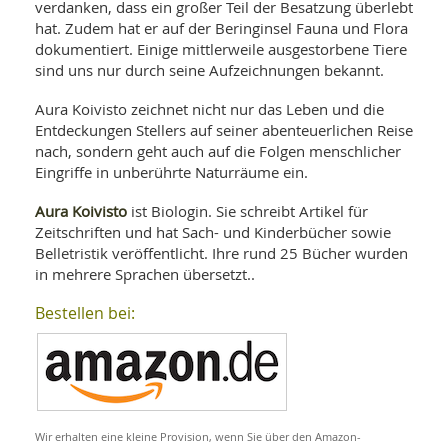
SY
verdanken, dass ein großer Teil der Besatzung überlebt
UN
LIF
hat. Zudem hat er auf der Beringinsel Fauna und Flora
DI
dokumentiert. Einige mittlerweile ausgestorbene Tiere
MOB
sind uns nur durch seine Aufzeichnungen bekannt.
VIT
UN
MI
Aura Koivisto zeichnet nicht nur das Leben und die
Entdeckungen Stellers auf seiner abenteuerlichen Reise
WI
nach, sondern geht auch auf die Folgen menschlicher
UN
Eingriffe in unberührte Naturräume ein.
FO
Aura Koivisto
ist Biologin. Sie schreibt Artikel für
Zeitschriften und hat Sach- und Kinderbücher sowie
Belletristik veröffentlicht. Ihre rund 25 Bücher wurden
in mehrere Sprachen übersetzt..
Bestellen bei:
Wir erhalten eine kleine Provision, wenn Sie über den Amazon-