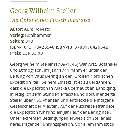
WELLNESS UND REISEN
SO
MED
AR
Georg Wilhelm Steller
Ba
NEWS
TH
ARZ
Die Opfer einer Forschungsreise
UN
NE
BA
HEI
BÜCHER
Autor:
Aura Koivisto
GE
EDE
Verlag:
Kohlhammer
GIF
-
Seiten:
310
MED
HEI
Ba
KR
ISBN-10:
3170426540
ISBN-13:
9783170426542
UN
VO
PH
Preis:
EUR 33.00
HO
KR
A-
VO
Z
ER
Georg Wilhelm Steller (1709-1746) war Arzt, Botaniker
KA
A-
und Ethnograph. Im Jahr 1741 nahm er unter der
BL
Z
MED
BE
Leitung von Vitus Bering an der “Großen Nordischen
FAC
UN
NA
AN
Expedition” teil. Seinem Einsatz ist es zu verdanken,
PFL
MU
dass die Expedition in Alaska überhaupt an Land ging.
UN
SP
In lediglich zehn Stunden erfasste und dokumentierte
ZÄ
UN
Steller über 150 Pflanzen und entdeckte die indigene
FIT
Gesellschaft der Aleuten. Auf der Rückreise strandete
PR
die Expedition für rund ein Jahr auf der Beringinsel.
UN
WE
ALT
Unter extremen Bedingungen erwies sich Steller als
UN
herausragende Führungsperson. Vor allem ihm ist zu
REI