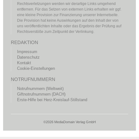
Rechtsverletzungen werden wir derartige Links umgehend
entfernen. Für das Setzen von externen Links erhalten wir ggf.
eine kleine Provision zur Finanzierung unserer Internetseite.
Die Provision hat keine Auswirkungen auf den Inhalt der von
uns veröffentlichten Inhalte oder das Ergebnis der Prüfung auf
Rechtsverstöße zum Zeitpunkt der Verlinkung.
REDAKTION
Impressum
Datenschutz
Kontakt
Cookie-Einstellungen
NOTRUFNUMMERN
Notrufnummern (Weltweit)
Giftnotrufnummern (DACH)
Erste-Hilfe bei Herz-Kreislauf-Stillstand
©2026 MediaDomain Verlag GmbH