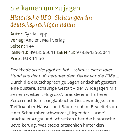
WELLNESS UND REISEN
SO
MED
Sie kamen um zu jagen
AR
Ba
NEWS
TH
ARZ
Historische UFO-Sichtungen im
UN
NE
deutschsprachigen Raum
BA
HEI
BÜCHER
GE
Autor:
Sylvia Lapp
EDE
GIF
Verlag:
Ancient Mail Verlag
-
MED
Seiten:
144
HEI
Ba
KR
UN
ISBN-10:
3943565041
ISBN-13:
9783943565041
VO
PH
HO
KR
A-
Preis:
EUR 11.50
VO
Z
ER
KA
A-
Der Wode schrie: Jojo! ho ho! – schmiss einen toten
BL
Z
MED
BE
Hund aus der Luft herunter dem Bauer vor die Füße …
FAC
UN
Durch die deutschsprachige Sagenlandschaft geistert
NA
AN
PFL
eine düstere, schaurige Gestalt – der Wilde Jäger! Mit
MU
seinem weißen „Flugross“, brauste er in früheren
UN
SP
ZÄ
Zeiten nachts mit unglaublicher Geschwindigkeit im
UN
FIT
Tiefflug über Häuser und Bäume dahin. Begleitet von
PR
einer Schar rabenschwarzer „fliegender Hunde”
UN
WE
brachte er Angst und Schrecken über die historische
ALT
UN
Bevölkerung. Was steckt tatsächlich hinter den
REI