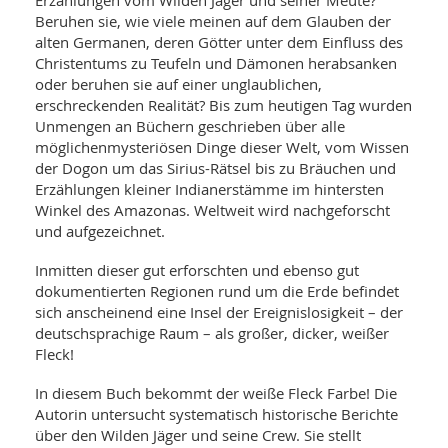
Erzählungen vom Wilden Jäger und seiner Meute?
SY
UN
Beruhen sie, wie viele meinen auf dem Glauben der
LIF
DI
alten Germanen, deren Götter unter dem Einfluss des
MOB
Christentums zu Teufeln und Dämonen herabsanken
VIT
oder beruhen sie auf einer unglaublichen,
UN
erschreckenden Realität? Bis zum heutigen Tag wurden
MI
Unmengen an Büchern geschrieben über alle
WI
möglichenmysteriösen Dinge dieser Welt, vom Wissen
UN
der Dogon um das Sirius-Rätsel bis zu Bräuchen und
FO
Erzählungen kleiner Indianerstämme im hintersten
Winkel des Amazonas. Weltweit wird nachgeforscht
und aufgezeichnet.
Inmitten dieser gut erforschten und ebenso gut
dokumentierten Regionen rund um die Erde befindet
sich anscheinend eine Insel der Ereignislosigkeit – der
deutschsprachige Raum – als großer, dicker, weißer
Fleck!
In diesem Buch bekommt der weiße Fleck Farbe! Die
Autorin untersucht systematisch historische Berichte
über den Wilden Jäger und seine Crew. Sie stellt