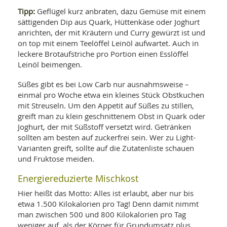
Tipp:
Geflügel kurz anbraten, dazu Gemüse mit einem
sättigenden Dip aus Quark, Hüttenkäse oder Joghurt
anrichten, der mit Kräutern und Curry gewürzt ist und
on top mit einem Teelöffel Leinöl aufwartet. Auch in
leckere Brotaufstriche pro Portion einen Esslöffel
Leinöl beimengen.
Süßes gibt es bei Low Carb nur ausnahmsweise –
einmal pro Woche etwa ein kleines Stück Obstkuchen
mit Streuseln. Um den Appetit auf Süßes zu stillen,
greift man zu klein geschnittenem Obst in Quark oder
Joghurt, der mit Süßstoff versetzt wird. Getränken
sollten am besten auf zuckerfrei sein. Wer zu Light-
Varianten greift, sollte auf die Zutatenliste schauen
und Fruktose meiden.
Energiereduzierte Mischkost
Hier heißt das Motto: Alles ist erlaubt, aber nur bis
etwa 1.500 Kilokalorien pro Tag! Denn damit nimmt
man zwischen 500 und 800 Kilokalorien pro Tag
weniger auf, als der Körper für Grundumsatz plus