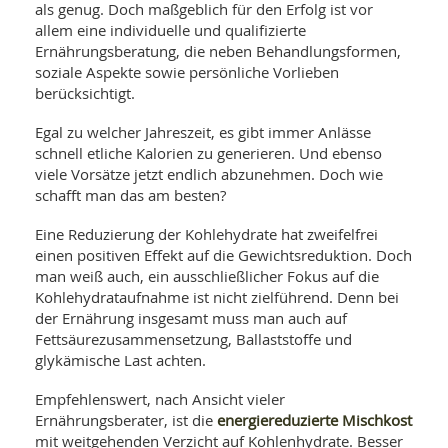
SY
als genug. Doch maßgeblich für den Erfolg ist vor
UN
LIF
allem eine individuelle und qualifizierte
DI
Ernährungsberatung, die neben Behandlungsformen,
MOB
soziale Aspekte sowie persönliche Vorlieben
VIT
UN
berücksichtigt.
MI
Egal zu welcher Jahreszeit, es gibt immer Anlässe
WI
schnell etliche Kalorien zu generieren. Und ebenso
UN
viele Vorsätze jetzt endlich abzunehmen. Doch wie
FO
schafft man das am besten?
Eine Reduzierung der Kohlehydrate hat zweifelfrei
einen positiven Effekt auf die Gewichtsreduktion. Doch
man weiß auch, ein ausschließlicher Fokus auf die
Kohlehydrataufnahme ist nicht zielführend. Denn bei
der Ernährung insgesamt muss man auch auf
Fettsäurezusammensetzung, Ballaststoffe und
glykämische Last achten.
Empfehlenswert, nach Ansicht vieler
energiereduzierte Mischkost
Ernährungsberater, ist die
mit weitgehenden Verzicht auf Kohlenhydrate. Besser