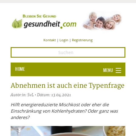
Kontakt
|
Login
|
Registrierung
HOME
MENU
Ba
GESUNDHEIT
Abnehmen ist auch eine Typenfrage
GE
Autor:in: SvL • Datum: 13.04.2021
ERNÄHRUNG
ALL
Hilft energiereduzierte Mischkost oder eher die
IN
Ba
BEAUTY UND PFLEGE
Einschränkung von Kohlenhydraten? Oder ganz was
anderes?
Ba
ALT
BE
SPORT UND FITNESS
HEI
UN
AL
PFL
HE
ALT