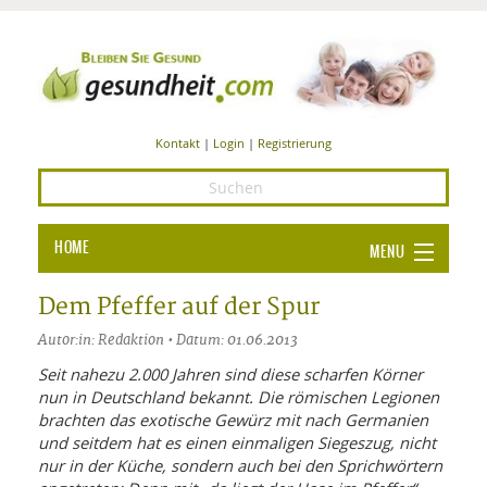
Kontakt
|
Login
|
Registrierung
HOME
MENU
Ba
GESUNDHEIT
Dem Pfeffer auf der Spur
GE
Autor:in: Redaktion • Datum: 01.06.2013
ERNÄHRUNG
ALL
Seit nahezu 2.000 Jahren sind diese scharfen Körner
IN
Ba
BEAUTY UND PFLEGE
nun in Deutschland bekannt. Die römischen Legionen
brachten das exotische Gewürz mit nach Germanien
Ba
ALT
BE
SPORT UND FITNESS
und seitdem hat es einen einmaligen Siegeszug, nicht
HEI
UN
AL
nur in der Küche, sondern auch bei den Sprichwörtern
PFL
HE
ALT