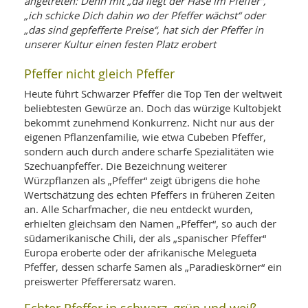
angetreten: Denn mit „da liegt der Hase im Pfeffer“,
WELLNESS UND REISEN
SO
MED
„ich schicke Dich dahin wo der Pfeffer wächst“ oder
AR
Ba
„das sind gepfefferte Preise“, hat sich der Pfeffer in
NEWS
TH
ARZ
unserer Kultur einen festen Platz erobert
UN
NE
BA
HEI
BÜCHER
Pfeffer nicht gleich Pfeffer
GE
EDE
GIF
Heute führt Schwarzer Pfeffer die Top Ten der weltweit
-
MED
beliebtesten Gewürze an. Doch das würzige Kultobjekt
HEI
Ba
KR
UN
bekommt zunehmend Konkurrenz. Nicht nur aus der
VO
PH
HO
KR
A-
eigenen Pflanzenfamilie, wie etwa Cubeben Pfeffer,
VO
Z
ER
sondern auch durch andere scharfe Spezialitäten wie
KA
A-
Szechuanpfeffer. Die Bezeichnung weiterer
BL
Z
MED
BE
Würzpflanzen als „Pfeffer“ zeigt übrigens die hohe
FAC
UN
Wertschätzung des echten Pfeffers in früheren Zeiten
NA
AN
PFL
an. Alle Scharfmacher, die neu entdeckt wurden,
MU
UN
erhielten gleichsam den Namen „Pfeffer“, so auch der
SP
ZÄ
UN
südamerikanische Chili, der als „spanischer Pfeffer“
FIT
Europa eroberte oder der afrikanische Melegueta
PR
Pfeffer, dessen scharfe Samen als „Paradieskörner“ ein
UN
WE
preiswerter Pfefferersatz waren.
ALT
UN
REI