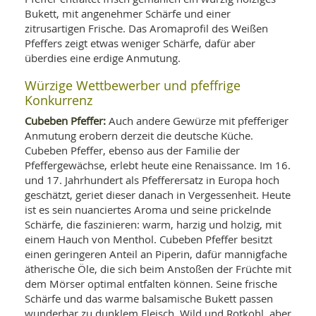
Bukett, mit angenehmer Schärfe und einer
zitrusartigen Frische. Das Aromaprofil des Weißen
Pfeffers zeigt etwas weniger Schärfe, dafür aber
überdies eine erdige Anmutung.
Würzige Wettbewerber und pfeffrige
Konkurrenz
Cubeben Pfeffer:
Auch andere Gewürze mit pfefferiger
Anmutung erobern derzeit die deutsche Küche.
Cubeben Pfeffer, ebenso aus der Familie der
Pfeffergewächse, erlebt heute eine Renaissance. Im 16.
und 17. Jahrhundert als Pfefferersatz in Europa hoch
geschätzt, geriet dieser danach in Vergessenheit. Heute
ist es sein nuanciertes Aroma und seine prickelnde
Schärfe, die faszinieren: warm, harzig und holzig, mit
einem Hauch von Menthol. Cubeben Pfeffer besitzt
einen geringeren Anteil an Piperin, dafür mannigfache
ätherische Öle, die sich beim Anstoßen der Früchte mit
dem Mörser optimal entfalten können. Seine frische
Schärfe und das warme balsamische Bukett passen
wunderbar zu dunklem Fleisch, Wild und Rotkohl, aber