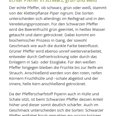
Echter Pfeffer in schwarz, grün und weiß
SY
UN
LIF
Der echte Pfeffer, ob schwarz, grün oder weiß, stammt
DI
von der Kletterpflanze
Piper nigrum
. Die Sorten
MOB
unterscheiden sich allerdings im Reifegrad und in den
VIT
UN
Veredelungsprozessen. Für den Schwarzen Pfeffer
MI
wird die Beerenfrucht grün geerntet, in heißes Wasser
getaucht und dann getrocknet. Dabei kommt ein
WI
biochemischer Prozess in Gang, der sowohl
UN
Geschmack wie auch die dunkle Farbe beeinflusst.
FO
Grüner Pfeffer wird ebenso unreif weiterverarbeitet,
entweder durch Gefriertrocknung oder durch das
Einlagern in Salz- oder Essiglake. Für den weißen
Pfeffer hingegen bleiben die Früchte bis zur Reife am
Strauch. Anschließend werden von den roten, reifen
Körnern Fruchthülle und –schale abgelöst und der
innere, helle Kern anschließend getrocknet.
Da der Pfefferscharfstoff Piperin auch in Hülle und
Schale sitzt, ist beim Schwarzen Pfeffer dessen Anteil
höher und dieser somit deutlich schärfer. Auch im
Geschmack unterscheiden sich die Sorten: Schwarzer
Pfeffer entfaltet frisch gemahlen ein würzig holziges