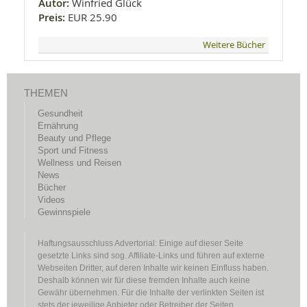
Autor:
Winfried Glück
Preis:
EUR 25.90
Weitere Bücher
THEMEN
Gesundheit
Ernährung
Beauty und Pflege
Sport und Fitness
Wellness und Reisen
News
Bücher
Videos
Gewinnspiele
Haftungsausschluss Advertorial: Einige auf dieser Seite
gesetzte Links sind sog. Affiliate-Links und führen auf externe
Webseiten Dritter, auf deren Inhalte wir keinen Einfluss haben.
Deshalb können wir für diese fremden Inhalte auch keine
Gewähr übernehmen. Für die Inhalte der verlinkten Seiten ist
stets der jeweilige Anbieter oder Betreiber der Seiten