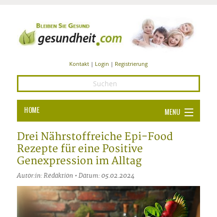
Kontakt
|
Login
|
Registrierung
HOME
MENU
Ba
GESUNDHEIT
Drei Nährstoffreiche Epi-Food
Rezepte für eine Positive
GE
ERNÄHRUNG
Genexpression im Alltag
ALL
IN
Ba
BEAUTY UND PFLEGE
Autor:in: Redaktion • Datum: 05.02.2024
Ba
ALT
BE
SPORT UND FITNESS
HEI
UN
AL
PFL
HE
ALT