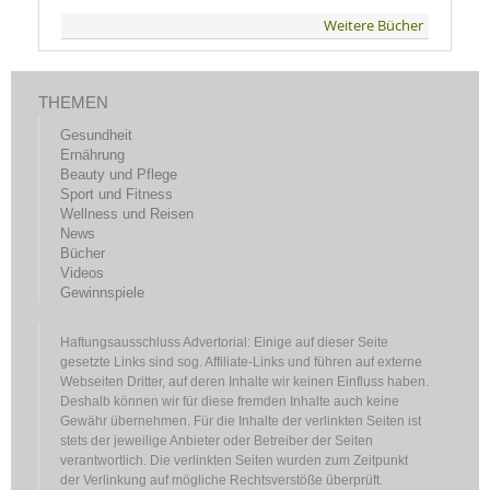
Weitere Bücher
THEMEN
Gesundheit
Ernährung
Beauty und Pflege
Sport und Fitness
Wellness und Reisen
News
Bücher
Videos
Gewinnspiele
Haftungsausschluss Advertorial: Einige auf dieser Seite
gesetzte Links sind sog. Affiliate-Links und führen auf externe
Webseiten Dritter, auf deren Inhalte wir keinen Einfluss haben.
Deshalb können wir für diese fremden Inhalte auch keine
Gewähr übernehmen. Für die Inhalte der verlinkten Seiten ist
stets der jeweilige Anbieter oder Betreiber der Seiten
verantwortlich. Die verlinkten Seiten wurden zum Zeitpunkt
der Verlinkung auf mögliche Rechtsverstöße überprüft.