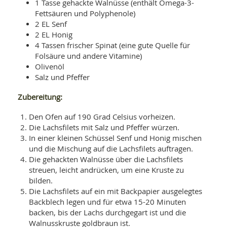
SY
1 Tasse gehackte Walnüsse (enthält Omega-3-
UN
LIF
Fettsäuren und Polyphenole)
DI
2 EL Senf
MOB
2 EL Honig
VIT
4 Tassen frischer Spinat (eine gute Quelle für
UN
MI
Folsäure und andere Vitamine)
Olivenöl
WI
Salz und Pfeffer
UN
FO
Zubereitung:
Den Ofen auf 190 Grad Celsius vorheizen.
Die Lachsfilets mit Salz und Pfeffer würzen.
In einer kleinen Schüssel Senf und Honig mischen
und die Mischung auf die Lachsfilets auftragen.
Die gehackten Walnüsse über die Lachsfilets
streuen, leicht andrücken, um eine Kruste zu
bilden.
Die Lachsfilets auf ein mit Backpapier ausgelegtes
Backblech legen und für etwa 15-20 Minuten
backen, bis der Lachs durchgegart ist und die
Walnusskruste goldbraun ist.