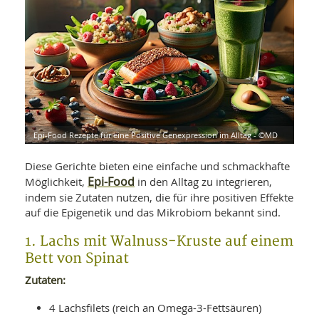
WELLNESS UND REISEN
SO
MED
AR
Ba
NEWS
TH
ARZ
UN
NE
BA
HEI
BÜCHER
GE
EDE
GIF
-
MED
HEI
Ba
KR
UN
VO
PH
Epi-Food Rezepte für eine Positive Genexpression im Alltag - ©MD
HO
KR
A-
VO
Z
ER
KA
A-
Diese Gerichte bieten eine einfache und schmackhafte
BL
Z
MED
Epi-Food
Möglichkeit,
in den Alltag zu integrieren,
BE
FAC
UN
indem sie Zutaten nutzen, die für ihre positiven Effekte
NA
AN
PFL
auf die Epigenetik und das Mikrobiom bekannt sind.
MU
UN
SP
1. Lachs mit Walnuss-Kruste auf einem
ZÄ
UN
Bett von Spinat
FIT
PR
Zutaten:
UN
WE
ALT
UN
4 Lachsfilets (reich an Omega-3-Fettsäuren)
REI