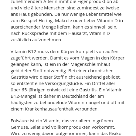
SY
zunehmendem Alter nimmt die Eigenproduktion ab
UN
LIF
und viele ältere Menschen sind zumindest zeitweise
DI
ans Haus gebunden. Da nur wenige Lebensmittel wie
MOB
zum Beispiel Hering, Makrele oder Leber Vitamin D in
VIT
ausreichender Menge liefern, kann es sinnvoll sein,
UN
MI
nach Rücksprache mit dem Hausarzt, Vitamin D
zusätzlich aufzunehmen.
WI
UN
Vitamin B12 muss dem Körper komplett von außen
FO
zugeführt werden. Damit es vom Magen in den Körper
gelangen kann, ist ein in der Magenschleimhaut
gebildeter Stoff notwendig. Bei einer chronischen
Gastritis wird dieser Stoff nicht ausreichend gebildet,
so entsteht eine Versorgungslücke. Ein Drittel aller
über 65-Jährigen entwickelt eine Gastritis. Ein Vitamin
B12-Mangel ist daher in Deutschland der am
häufigsten zu behandelnde Vitaminmangel und oft mit
einem Krankenhausaufenthalt verbunden.
Folsäure ist ein Vitamin, das vor allem in grünem
Gemüse, Salat und Vollkornprodukten vorkommt.
Wird zu wenig davon aufgenommen, kann das Risiko