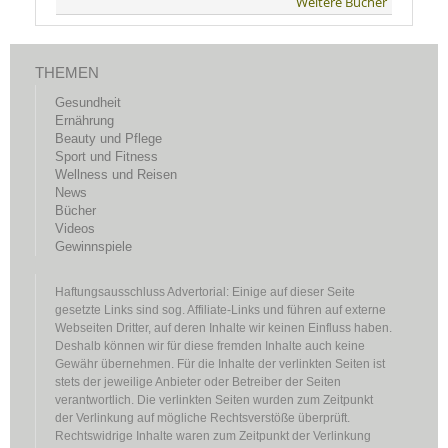
Weitere Bücher
THEMEN
Gesundheit
Ernährung
Beauty und Pflege
Sport und Fitness
Wellness und Reisen
News
Bücher
Videos
Gewinnspiele
Haftungsausschluss Advertorial: Einige auf dieser Seite
gesetzte Links sind sog. Affiliate-Links und führen auf externe
Webseiten Dritter, auf deren Inhalte wir keinen Einfluss haben.
Deshalb können wir für diese fremden Inhalte auch keine
Gewähr übernehmen. Für die Inhalte der verlinkten Seiten ist
stets der jeweilige Anbieter oder Betreiber der Seiten
verantwortlich. Die verlinkten Seiten wurden zum Zeitpunkt
der Verlinkung auf mögliche Rechtsverstöße überprüft.
Rechtswidrige Inhalte waren zum Zeitpunkt der Verlinkung