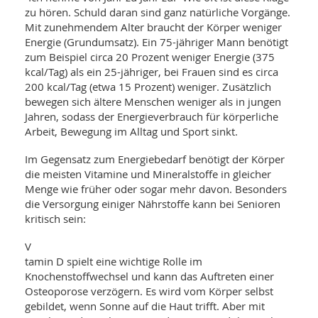
WELLNESS UND REISEN
SO
MED
zu hören. Schuld daran sind ganz natürliche Vorgänge.
AR
Mit zunehmendem Alter braucht der Körper weniger
Ba
NEWS
TH
ARZ
Energie (Grundumsatz). Ein 75-jähriger Mann benötigt
UN
NE
zum Beispiel circa 20 Prozent weniger Energie (375
BA
HEI
BÜCHER
kcal/Tag) als ein 25-jähriger, bei Frauen sind es circa
GE
EDE
200 kcal/Tag (etwa 15 Prozent) weniger. Zusätzlich
GIF
-
bewegen sich ältere Menschen weniger als in jungen
MED
HEI
Ba
KR
Jahren, sodass der Energieverbrauch für körperliche
UN
VO
PH
Arbeit, Bewegung im Alltag und Sport sinkt.
HO
KR
A-
VO
Z
ER
Im Gegensatz zum Energiebedarf benötigt der Körper
KA
A-
die meisten Vitamine und Mineralstoffe in gleicher
BL
Z
MED
BE
Menge wie früher oder sogar mehr davon. Besonders
FAC
UN
NA
AN
die Versorgung einiger Nährstoffe kann bei Senioren
PFL
MU
kritisch sein:
UN
SP
ZÄ
UN
V
FIT
tamin D spielt eine wichtige Rolle im
PR
Knochenstoffwechsel und kann das Auftreten einer
UN
WE
Osteoporose verzögern. Es wird vom Körper selbst
ALT
UN
gebildet, wenn Sonne auf die Haut trifft. Aber mit
REI