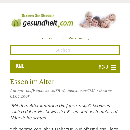
Kontakt
|
Login
|
Registrierung
HOME
MENU
Ba
GESUNDHEIT
Essen im Alter
GE
Autor:in: aid/Harald Seitz/FH Weihenstepan/CMA • Datum:
ERNÄHRUNG
01.08.2005
ALL
IN
Ba
BEAUTY UND PFLEGE
“Mit dem Alter kommen die Jahresringe”. Senioren
sollten daher viel bewusster Essen und auch mehr auf
Ba
ALT
BE
Nährstoffe achten
SPORT UND FITNESS
HEI
UN
AL
PFL
“Ich nehme von Jahr zu Jahr zu!” Wie oft ist diese Klage
HE
ALT