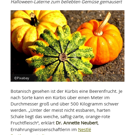
WELLNESS UND REISEN
Halloween-Laterne zum beliebten Gemüse gemausert
SO
MED
AR
Ba
NEWS
TH
ARZ
UN
NE
BA
HEI
BÜCHER
GE
EDE
GIF
-
MED
HEI
Ba
KR
UN
VO
PH
HO
KR
A-
VO
Z
ER
KA
A-
BL
Z
MED
BE
©Pixabay
FAC
UN
NA
AN
PFL
Botanisch gesehen ist der Kürbis eine Beerenfrucht. Je
MU
nach Sorte kann ein Kürbis über einen Meter im
UN
SP
ZÄ
Durchmesser groß und über 500 Kilogramm schwer
UN
FIT
werden. „Unter der meist nicht essbaren, harten
PR
Schale liegt das weiche, saftig-zarte, orange-rote
UN
WE
Dr. Annette Neubert
Fruchtfleisch“, erklärt
,
ALT
UN
Nestlé
Ernährungswissenschaftlerin im
REI