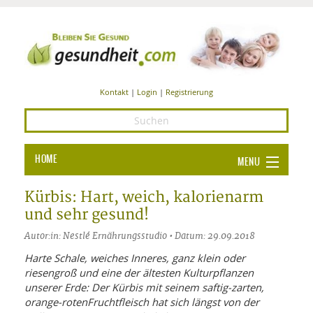
Kontakt
|
Login
|
Registrierung
HOME
MENU
Ba
GESUNDHEIT
Kürbis: Hart, weich, kalorienarm
und sehr gesund!
GE
ERNÄHRUNG
Autor:in: Nestlé Ernährungsstudio • Datum: 29.09.2018
ALL
IN
Ba
BEAUTY UND PFLEGE
Harte Schale, weiches Inneres, ganz klein oder
riesengroß und eine der ältesten Kulturpflanzen
Ba
ALT
BE
SPORT UND FITNESS
HEI
UN
unserer Erde: Der Kürbis mit seinem saftig-zarten,
AL
PFL
orange-rotenFruchtfleisch hat sich längst von der
HE
ALT