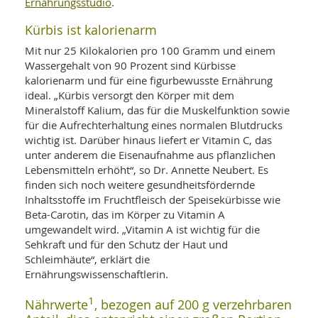
SY
Ernährungsstudio
.
UN
LIF
DI
Kürbis ist kalorienarm
MOB
Mit nur 25 Kilokalorien pro 100 Gramm und einem
VIT
UN
Wassergehalt von 90 Prozent sind Kürbisse
MI
kalorienarm und für eine figurbewusste Ernährung
ideal. „Kürbis versorgt den Körper mit dem
WI
Mineralstoff Kalium, das für die Muskelfunktion sowie
UN
für die Aufrechterhaltung eines normalen Blutdrucks
FO
wichtig ist. Darüber hinaus liefert er Vitamin C, das
unter anderem die Eisenaufnahme aus pflanzlichen
Lebensmitteln erhöht“, so Dr. Annette Neubert. Es
finden sich noch weitere gesundheitsfördernde
Inhaltsstoffe im Fruchtfleisch der Speisekürbisse wie
Beta-Carotin, das im Körper zu Vitamin A
umgewandelt wird. „Vitamin A ist wichtig für die
Sehkraft und für den Schutz der Haut und
Schleimhäute“, erklärt die
Ernährungswissenschaftlerin.
1
Nährwerte
, bezogen auf 200 g verzehrbaren