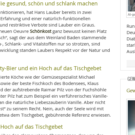
 die gesund, schön und schlank machen
E
RHEILKUNDE
unktionieren, hat Hans Lauber bereits in zwei
AI-ge
r Erfahrung und einer natürlich-funktionellen
und restriktive Verbote sind Lauber ein Graus.
Run
Schönkost
m neuen Oeuvre
ganz bewusst keinen Platz
Deu
sch“, sagt der aus dem Weinland Baden stammende
Diab
-, Schlank- und Vitalstoffen nur so strotzen, sind
sta
ntwicklung standen Laubers Respekt vor der Natur und
Ausl
FFE
uty-Bier und ein Hoch auf das Tischgebet
rte Köche wie der Gemüsespezialist Michael
GEW
CHUNG
owie der beste Fischkoch des Bodensees, Klaus
d der aufstrebende Raimar Pilz von der Fuchshöhle
Gew
r Pilz hat zum Beispiel ein verführerisches Vanille-
 die natürliche Liebeszauberin Vanille. Aber nicht
“ zu seinem Recht. Nein, auch der Seele wird mit
e etwa dem Tischgebet, gebührende Referenz erwiesen.
 Hoch auf das Tischgebet