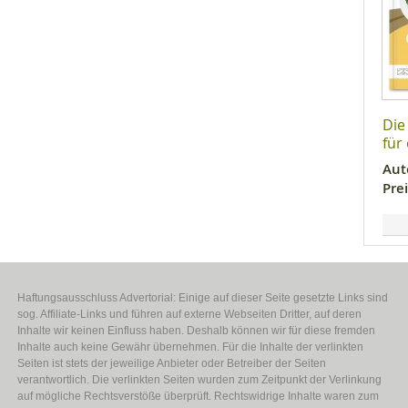
Die
für
Aut
Prei
Haftungsausschluss Advertorial: Einige auf dieser Seite gesetzte Links sind
sog. Affiliate-Links und führen auf externe Webseiten Dritter, auf deren
Inhalte wir keinen Einfluss haben. Deshalb können wir für diese fremden
Inhalte auch keine Gewähr übernehmen. Für die Inhalte der verlinkten
Seiten ist stets der jeweilige Anbieter oder Betreiber der Seiten
verantwortlich. Die verlinkten Seiten wurden zum Zeitpunkt der Verlinkung
auf mögliche Rechtsverstöße überprüft. Rechtswidrige Inhalte waren zum