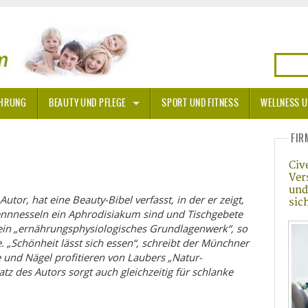
HRUNG
BEAUTY UND PFLEGE
SPORT UND FITNESS
WELLNESS U
N
SONNENSCHUTZ
FIR
Civ
A THERAPIE
Ver
und
BLÜTEN
utor, hat eine Beauty-Bibel verfasst, in der er zeigt,
sic
nnnesseln ein Aphrodisiakum sind und Tischgebete
ein „ernährungsphysiologisches Grundlagenwerk“, so
TEINE - HEILSTEINE
 „Schönheit lässt sich essen“, schreibt der Münchner
 und Nägel profitieren von Laubers „Natur-
OPATHIE
atz des Autors sorgt auch gleichzeitig für schlanke
ORNISCHE BLÜTEN
T