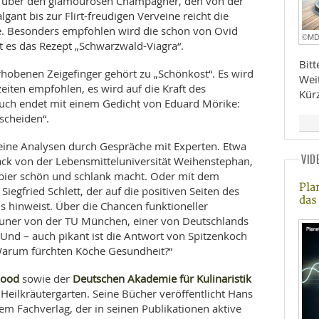
r über den glamourösen Champagner, den von der
ant bis zur Flirt-freudigen Verveine reicht die
ffe. Besonders empfohlen wird die schon von Ovid
©M
t es das Rezept „Schwarzwald-Viagra“.
Bit
hobenen Zeigefinger gehört zu „Schönkost“. Es wird
Wei
iten empfohlen, es wird auf die Kraft des
Kür
Buch endet mit einem Gedicht von Eduard Mörike:
escheiden“.
seine Analysen durch Gespräche mit Experten. Etwa
VID
ck von der Lebensmitteluniversität Weihenstephan,
ebier schön und schlank macht. Oder mit dem
Pla
egfried Schlett, der auf die positiven Seiten des
das
s hinweist. Über die Chancen funktioneller
auner von der TU München, einer von Deutschlands
nd – auch pikant ist die Antwort von Spitzenkoch
Warum fürchten Köche Gesundheit?“
Food
Deutschen Akademie für Kulinaristik
sowie der
 Heilkräutergarten. Seine Bücher veröffentlicht Hans
em Fachverlag, der in seinen Publikationen aktive