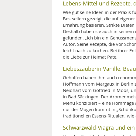
Lebens-Mittel und Rezepte,
MEDIZINISCHE FACHBEGRIFF
NATU
Wie gut seine Ideen in der Praxis f
Bestsellern gezeigt, die auf eigene
MUND UND ZÄHNE
Ernährung basieren. Strikte Diäten 
Deshalb haben sie auch in seine
PRÄVENTION UND ALTER
gefunden. „Ich bin ein Genussmen
Autor. Seine Rezepte, die vor Schön
leicht nach zu kochen. Bei ihrer E
SYMPTOME UND DIAGNOSE
die Liebe zur Heimat Pate.
VITAMINE UND MINERALSTO
Liebeszauberin Vanille, Bea
Geholfen haben ihm auch renommie
WISSENSCHAFT UND FORS
Hoffmann vom Margaux in Berlin s
Neidhart vom Gottried in Moos, un
in Bad Säckingen. Der Aromenmeiste
Menü konzipiert – eine Hommage an
nur der Magen kommt in „Schönkost
traditionellen Essens-Ritualen, wi
Schwarzwald-Viagra und ein