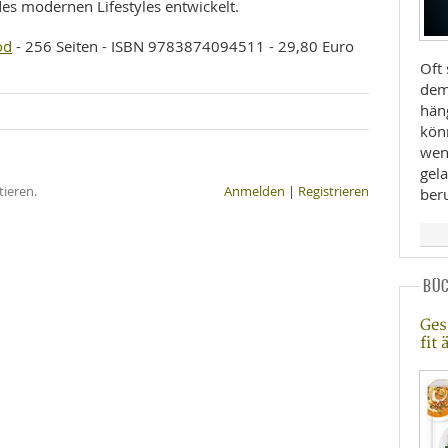
es modernen Lifestyles entwickelt.
od
- 256 Seiten - ISBN 9783874094511 - 29,80 Euro
Oft
dem
hän
könn
wenn
gel
ieren.
Anmelden
|
Registrieren
ber
BÜ
Ges
fit