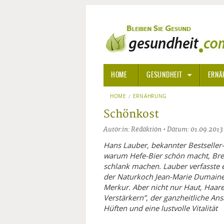
HOME
GESUNDHEIT
ERNÄ
HOME
ERNÄHRUNG
ALLGEMEINE INFORMATIONE
Schönkost
ALTERNATIVE HEILWEISEN
AROM
Autor:in: Redaktion • Datum: 01.09.2013
ALTERNATIVE MEDIZIN
BACH
Hans Lauber, bekannter Bestseller-A
warum Hefe-Bier schön macht, Bre
schlank machen. Lauber verfasste 
ARZNEI- UND HEILMITTEL
EDELS
der Naturkoch Jean-Marie Dumaine.
Merkur. Aber nicht nur Haut, Haare
GIFTSTOFFE
HOMÖ
Verstärkern”, der ganzheitliche Ans
Hüften und eine lustvolle Vitalität
KRANKHEITEN VON A-Z
KALIF
ANGS