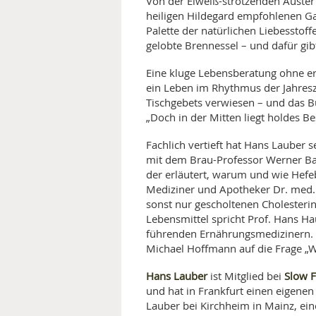
Von der Eiweiß-strotzenden Auste
heiligen Hildegard empfohlenen Galg
Palette der natürlichen Liebessto
gelobte Brennessel – und dafür gib
Eine kluge Lebensberatung ohne er
ein Leben im Rhythmus der Jahresze
Tischgebets verwiesen – und das 
„Doch in der Mitten liegt holdes B
Fachlich vertieft hat Hans Lauber 
mit dem Brau-Professor Werner Ba
der erläutert, warum und wie Hef
Mediziner und Apotheker Dr. med. Si
sonst nur gescholtenen Cholesterin
Lebensmittel spricht Prof. Hans H
führenden Ernährungsmedizinern. U
Michael Hoffmann auf die Frage „
Hans Lauber
Slow 
ist Mitglied bei
und hat in Frankfurt einen eigenen
Lauber bei Kirchheim in Mainz, ein