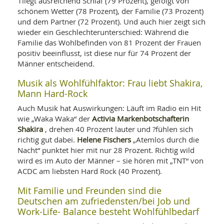
1liegt ausreichend Schlaf (79 Prozent), gefolgt von
schönem Wetter (78 Prozent), der Familie (73 Prozent)
und dem Partner (72 Prozent). Und auch hier zeigt sich
wieder ein Geschlechterunterschied: Während die
Familie das Wohlbefinden von 81 Prozent der Frauen
positiv beeinflusst, ist diese nur für 74 Prozent der
Männer entscheidend.
Musik als Wohlfühlfaktor: Frau liebt Shakira,
Mann Hard-Rock
Auch Musik hat Auswirkungen: Läuft im Radio ein Hit
Activia Markenbotschafterin
wie „Waka Waka“ der
Shakira
, drehen 40 Prozent lauter und ?fühlen sich
Helene Fischers
richtig gut dabei.
„Atemlos durch die
Nacht“ punktet hier mit nur 28 Prozent. Richtig wild
wird es im Auto der Männer – sie hören mit „TNT“ von
ACDC am liebsten Hard Rock (40 Prozent).
Mit Familie und Freunden sind die
Deutschen am zufriedensten/bei Job und
Work-Life- Balance besteht Wohlfühlbedarf