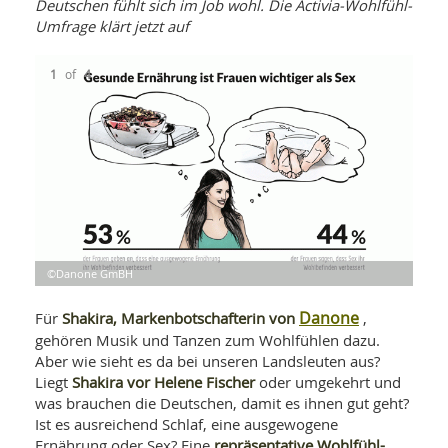
WELLNESS UND REISEN
Deutschen fühlt sich im Job wohl. Die Activia-Wohlfühl-
SO
MED
Umfrage klärt jetzt auf
AR
Ba
NEWS
TH
ARZ
UN
1
of
4
NE
BA
HEI
BÜCHER
GE
EDE
GIF
-
MED
HEI
Ba
KR
UN
VO
PH
HO
KR
A-
VO
Z
ER
KA
A-
BL
Z
MED
BE
FAC
UN
©Danone GmBH
©Da
©Da
©Da
NA
AN
PFL
MU
Danone
Shakira, Markenbotschafterin von
Für
,
UN
SP
gehören Musik und Tanzen zum Wohlfühlen dazu.
ZÄ
UN
Aber wie sieht es da bei unseren Landsleuten aus?
FIT
PR
Shakira vor Helene Fischer
Liegt
oder umgekehrt und
UN
WE
was brauchen die Deutschen, damit es ihnen gut geht?
ALT
UN
Ist es ausreichend Schlaf, eine ausgewogene
REI
repräsentative Wohlfühl-
Ernährung oder Sex? Eine