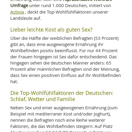
SY
Umfrage
unter rund 1.000 Deutschen, initiert von
UN
LIF
DI
Activia
, deckt die Top-Wohlfühlfaktoren unserer
MOB
Landsleute auf.
VIT
UN
Lieber leichte Kost als guten Sex?
MI
Über die Hälfte der weiblichen Befragten (53 Prozent)
WI
gibt an, dass eine ausgewogene Ernährung ihr
UN
Wohlbefinden positiv beeinflusst. Für nur 44 Prozent
FO
der Frauen hingegen ist Sex dafür entscheidend. Das
hingegen sehen die deutschen Männer anders: 65
Prozent aller männlichen Befragten sind der Meinung,
dass Sex einen positiven Einfluss auf ihr Wohlbefinden
hat.
Die Top-Wohlfühlfaktoren der Deutschen:
Schlaf, Wetter und Familie
Neben Sex und einer ausgewogenen Ernährung (zum
Beispiel mit mediterraner Kost und/oder Joghurt),
nennen die Befragten noch eine Reihe weiterer
Faktoren, die das Wohlbefinden steigern: Auf Platz