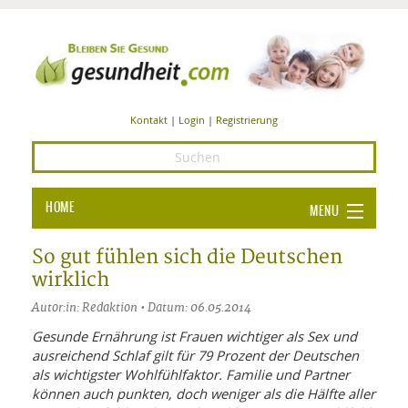
Kontakt
|
Login
|
Registrierung
HOME
MENU
Ba
GESUNDHEIT
So gut fühlen sich die Deutschen
wirklich
GE
ERNÄHRUNG
Autor:in: Redaktion • Datum: 06.05.2014
ALL
IN
Ba
BEAUTY UND PFLEGE
Gesunde Ernährung ist Frauen wichtiger als Sex und
ausreichend Schlaf gilt für 79 Prozent der Deutschen
Ba
ALT
BE
SPORT UND FITNESS
HEI
UN
als wichtigster Wohlfühlfaktor. Familie und Partner
AL
PFL
können auch punkten, doch weniger als die Hälfte aller
HE
ALT