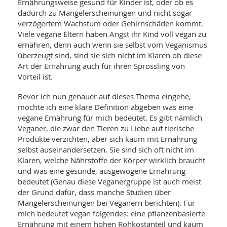
SY
Ernährungsweise gesund für Kinder ist, oder ob es
UN
LIF
dadurch zu Mangelerscheinungen und nicht sogar
DI
verzögertem Wachstum oder Gehirnschäden kommt.
MOB
Viele vegane Eltern haben Angst ihr Kind voll vegan zu
VIT
ernähren, denn auch wenn sie selbst vom Veganismus
UN
MI
überzeugt sind, sind sie sich nicht im Klaren ob diese
Art der Ernährung auch für ihren Sprössling von
WI
Vorteil ist.
UN
FO
Bevor ich nun genauer auf dieses Thema eingehe,
möchte ich eine klare Definition abgeben was eine
vegane Ernährung für mich bedeutet. Es gibt nämlich
Veganer, die zwar den Tieren zu Liebe auf tierische
Produkte verzichten, aber sich kaum mit Ernährung
selbst auseinandersetzen. Sie sind sich oft nicht im
Klaren, welche Nährstoffe der Körper wirklich braucht
und was eine gesunde, ausgewogene Ernährung
bedeutet (Genau diese Veganergruppe ist auch meist
der Grund dafür, dass manche Studien über
Mangelerscheinungen bei Veganern berichten). Für
mich bedeutet vegan folgendes: eine pflanzenbasierte
Ernährung mit einem hohen Rohkostanteil und kaum