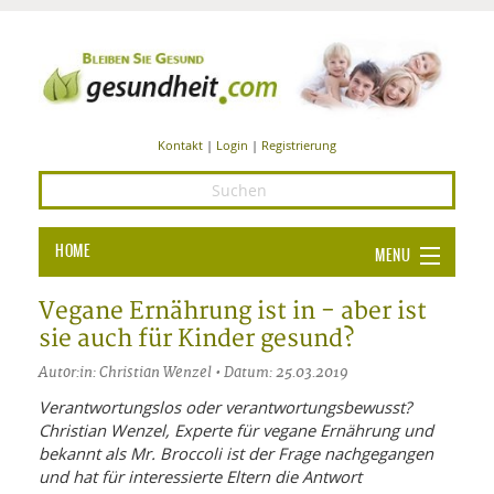
Kontakt
|
Login
|
Registrierung
HOME
MENU
Ba
GESUNDHEIT
Vegane Ernährung ist in - aber ist
sie auch für Kinder gesund?
GE
ERNÄHRUNG
Autor:in: Christian Wenzel • Datum: 25.03.2019
ALL
IN
Ba
BEAUTY UND PFLEGE
Verantwortungslos oder verantwortungsbewusst?
Christian Wenzel, Experte für vegane Ernährung und
Ba
ALT
BE
SPORT UND FITNESS
HEI
UN
bekannt als Mr. Broccoli ist der Frage nachgegangen
AL
PFL
und hat für interessierte Eltern die Antwort
HE
ALT