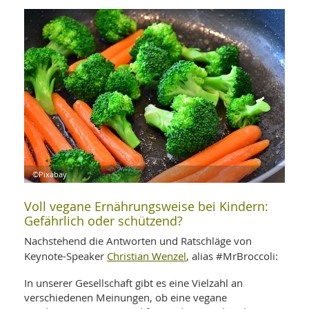
WELLNESS UND REISEN
SO
MED
AR
Ba
NEWS
TH
ARZ
UN
NE
BA
HEI
BÜCHER
GE
EDE
GIF
-
MED
HEI
Ba
KR
UN
VO
PH
HO
KR
A-
VO
Z
ER
KA
A-
BL
Z
MED
©Pixabay
BE
FAC
UN
NA
AN
PFL
Voll vegane Ernährungsweise bei Kindern:
MU
Gefährlich oder schützend?
UN
SP
ZÄ
UN
Nachstehend die Antworten und Ratschläge von
FIT
Christian Wenzel
Keynote-Speaker
, alias #MrBroccoli:
PR
UN
WE
In unserer Gesellschaft gibt es eine Vielzahl an
ALT
UN
verschiedenen Meinungen, ob eine vegane
REI