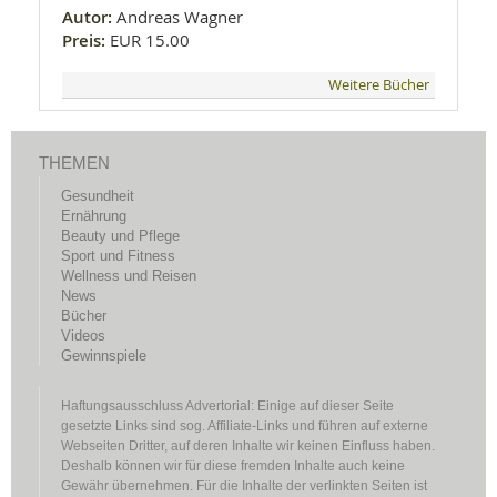
Autor:
Andreas Wagner
Preis:
EUR 15.00
Weitere Bücher
THEMEN
Gesundheit
Ernährung
Beauty und Pflege
Sport und Fitness
Wellness und Reisen
News
Bücher
Videos
Gewinnspiele
Haftungsausschluss Advertorial: Einige auf dieser Seite
gesetzte Links sind sog. Affiliate-Links und führen auf externe
Webseiten Dritter, auf deren Inhalte wir keinen Einfluss haben.
Deshalb können wir für diese fremden Inhalte auch keine
Gewähr übernehmen. Für die Inhalte der verlinkten Seiten ist