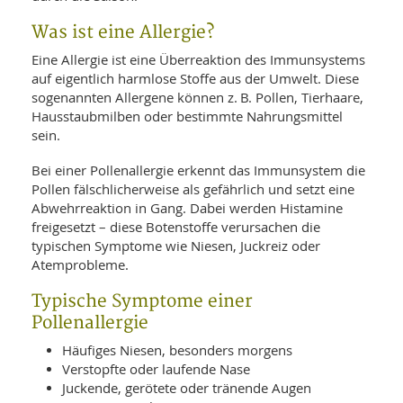
SY
UN
LIF
Was ist eine Allergie?
DI
MOB
Eine Allergie ist eine Überreaktion des Immunsystems
VIT
auf eigentlich harmlose Stoffe aus der Umwelt. Diese
UN
sogenannten Allergene können z. B. Pollen, Tierhaare,
MI
Hausstaubmilben oder bestimmte Nahrungsmittel
WI
sein.
UN
FO
Bei einer Pollenallergie erkennt das Immunsystem die
Pollen fälschlicherweise als gefährlich und setzt eine
Abwehrreaktion in Gang. Dabei werden Histamine
freigesetzt – diese Botenstoffe verursachen die
typischen Symptome wie Niesen, Juckreiz oder
Atemprobleme.
Typische Symptome einer
Pollenallergie
Häufiges Niesen, besonders morgens
Verstopfte oder laufende Nase
Juckende, gerötete oder tränende Augen