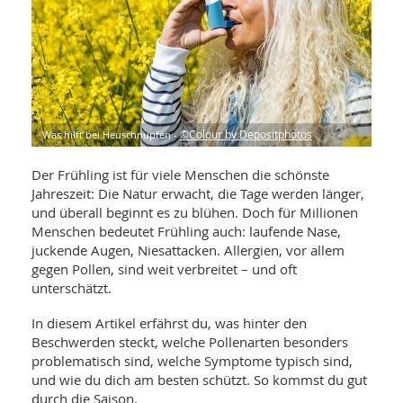
WELLNESS UND REISEN
SO
MED
AR
Ba
NEWS
TH
ARZ
UN
NE
BA
HEI
BÜCHER
GE
EDE
GIF
-
MED
Was hilft bei Heuschnupfen -
©Colour by Depositphotos
HEI
Ba
KR
UN
VO
PH
Der Frühling ist für viele Menschen die schönste
HO
KR
A-
VO
Jahreszeit: Die Natur erwacht, die Tage werden länger,
Z
ER
KA
A-
und überall beginnt es zu blühen. Doch für Millionen
BL
Z
MED
BE
Menschen bedeutet Frühling auch: laufende Nase,
FAC
UN
juckende Augen, Niesattacken. Allergien, vor allem
NA
AN
PFL
gegen Pollen, sind weit verbreitet – und oft
MU
unterschätzt.
UN
SP
ZÄ
UN
In diesem Artikel erfährst du, was hinter den
FIT
PR
Beschwerden steckt, welche Pollenarten besonders
UN
WE
problematisch sind, welche Symptome typisch sind,
ALT
UN
und wie du dich am besten schützt. So kommst du gut
REI
durch die Saison.