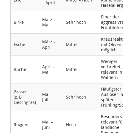
– April
Haselallergie
Einer der
März –
Birke
Sehr hoch
aggressivsten
Mai
Frühblüher
Kreuzreaktione
März –
Esche
Mittel
mit Oliven
April
möglich
Weniger
April –
verbreitet, aber
Buche
Mittel
Mai
relevant in
Wäldern
Häufigster
Gräser
Mai –
Auslöser im
(z. B.
Sehr hoch
Juli
späten
Lieschgras)
Frühling/Somm
Besonders
Mai –
relevant für
Roggen
Hoch
Juni
ländliche
Regionen