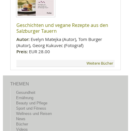
Geschichten und vegane Rezepte aus den
Salzburger Tauern
Autor:
Evelyn Matejka (Autor), Tom Burger
(Autor), Georg Kukuvec (Fotograf)
Preis:
EUR 28.00
Weitere Bücher
THEMEN
Gesundheit
Ernährung
Beauty und Pflege
Sport und Fitness
Wellness und Reisen
News
Bücher
Videos