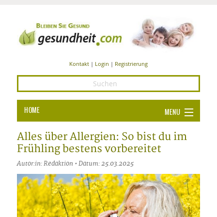
Kontakt
|
Login
|
Registrierung
HOME
MENU
Ba
GESUNDHEIT
Alles über Allergien: So bist du im
Frühling bestens vorbereitet
GE
ERNÄHRUNG
Autor:in: Redaktion • Datum: 25.03.2025
ALL
IN
Ba
BEAUTY UND PFLEGE
Ba
ALT
BE
SPORT UND FITNESS
HEI
UN
AL
PFL
HE
ALT