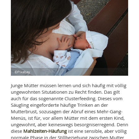
WELLNESS UND REISEN
SO
MED
AR
Ba
NEWS
TH
ARZ
UN
NE
BA
HEI
BÜCHER
GE
EDE
GIF
-
MED
HEI
Ba
KR
UN
VO
PH
HO
KR
A-
VO
Z
ER
KA
A-
©Pixabay
BL
Z
MED
BE
FAC
UN
Junge Mütter müssen lernen und sich häufig mit völlig
NA
AN
PFL
ungewohnten Situtationen zu Recht finden. Das gilt
MU
auch für das sogenannte Clusterfeeding. Dieses vom
UN
SP
Säugling eingeforderte häufige Trinken an der
ZÄ
UN
Mutterbrust, sozusagen der Abruf eines Mehr-Gang-
FIT
PR
Menüs, ist für, vor allem Mütter mit dem ersten Kind,
UN
WE
ungewohnt, aber keineswegs besorgniserregend. Denn
ALT
UN
Mahlzeiten-Häufung
diese
ist eine sensible, aber völlig
REI
normale Phase in der Stillbeziehung zwischen Mutter