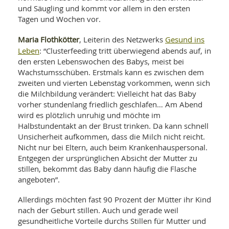
SY
und Säugling und kommt vor allem in den ersten
UN
LIF
Tagen und Wochen vor.
DI
MOB
VIT
Maria Flothkötter
Gesund ins
, Leiterin des Netzwerks
UN
Leben
: “Clusterfeeding tritt überwiegend abends auf, in
MI
den ersten Lebenswochen des Babys, meist bei
Wachstumsschüben. Erstmals kann es zwischen dem
WI
zweiten und vierten Lebenstag vorkommen, wenn sich
UN
FO
die Milchbildung verändert: Vielleicht hat das Baby
vorher stundenlang friedlich geschlafen… Am Abend
wird es plötzlich unruhig und möchte im
Halbstundentakt an der Brust trinken. Da kann schnell
Unsicherheit aufkommen, dass die Milch nicht reicht.
Nicht nur bei Eltern, auch beim Krankenhauspersonal.
Entgegen der ursprünglichen Absicht der Mutter zu
stillen, bekommt das Baby dann häufig die Flasche
angeboten”.
Allerdings möchten fast 90 Prozent der Mütter ihr Kind
nach der Geburt stillen. Auch und gerade weil
gesundheitliche Vorteile durchs Stillen für Mutter und