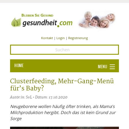
Kontakt
|
Login
|
Registrierung
HOME
MENU
Ba
GESUNDHEIT
Clusterfeeding, Mehr-Gang-Menü
für’s Baby?
GE
ERNÄHRUNG
Autor:in: SvL • Datum: 17.10.2020
ALL
IN
Ba
BEAUTY UND PFLEGE
Neugeborene wollen häufig öfter trinken, als Mama’s
Milchproduktion hergibt. Doch das ist kein Grund zur
Ba
ALT
BE
SPORT UND FITNESS
HEI
UN
Sorge
AL
PFL
HE
ALT