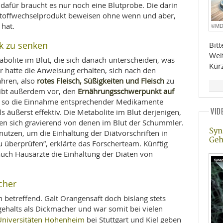
 dafür braucht es nur noch eine Blutprobe. Die darin
 Stoffwechselprodukt beweisen ohne wenn und aber,
hat.
©M
ck zu senken
Bit
Wei
bolite im Blut, die sich danach unterscheiden, was
Kür
r hatte die Anweisung erhalten, sich nach den
rotes Fleisch, Süßigkeiten und Fleisch
hren, also
zu
Ernährungsschwerpunkt auf
eibt außerdem vor, den
d so die Einnahme entsprechender Medikamente
VID
s äußerst effektiv. Die Metabolite im Blut derjenigen,
eden sich gravierend von denen im Blut der Schummler.
Syn
nutzen, um die Einhaltung der Diätvorschriften in
Geh
 überprüfen”, erklärte das Forscherteam. Künftig
 auch Hausärzte die Einhaltung der Diäten von
cher
 betreffend. Galt Orangensaft doch bislang stets
halts als Dickmacher und war somit bei vielen
Universitäten Hohenheim
bei Stuttgart und Kiel geben