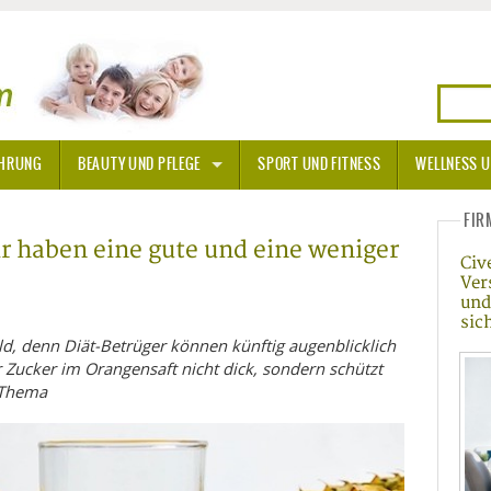
HRUNG
BEAUTY UND PFLEGE
SPORT UND FITNESS
WELLNESS U
N
SONNENSCHUTZ
FIR
 haben eine gute und eine weniger
Civ
A THERAPIE
Ver
und
BLÜTEN
sic
d, denn Diät-Betrüger können künftig augenblicklich
TEINE - HEILSTEINE
 Zucker im Orangensaft nicht dick, sondern schützt
n Thema
OPATHIE
ORNISCHE BLÜTEN
T