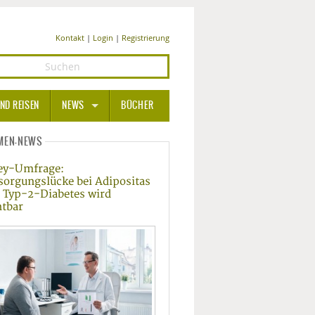
Kontakt
|
Login
|
Registrierung
ND REISEN
NEWS
BÜCHER
GESUNDHEIT
MEN-NEWS
ey-Umfrage:
MEDIZIN UND PHARMA
sorgungslücke bei Adipositas
 Typ-2-Diabetes wird
ERNÄHRUNG
htbar
BEAUTY UND PFLEGE
SPORT UND FITNESS
WELLNESS UND REISEN