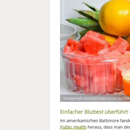
MEDIZINISCHE FACHBEGRIFF
NATU
MUND UND ZÄHNE
PRÄVENTION UND ALTER
SYMPTOME UND DIAGNOSE
VITAMINE UND MINERALSTO
WISSENSCHAFT UND FORS
Orangensaft und DASH-Diät führen zum Erfo
Einfacher Bluttest überführt
Im amerikanischen Baltimore fand
Public Health
heraus, dass man dem