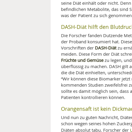
seine Diät einhält oder nicht. Denn
befindlichen Metabolite, das sind
was der Patient zu sich genommen 
DASH-Diät hilft den Blutdru
Die Forscher fanden Dutzende Meta
der Proband konsumiert hat. Diese
DASH-Diät
Vorschriften der
zu ernä
meiden. Diese Form der Diät schr
Früchte und Gemüse
zu legen, un
überflüssig zu machen. DASH gilt al
die die Diät einhielten, unterschi
“Wir können diese Biomarker jetzt 
kommenden Studien zweifelsfrei zu
sollte es damit möglich sein, dass
Patienten kontrollieren können.
Orangensaft ist kein Dickma
Und nun zu guten Nachricht, Diäten
schon wegen seines hohen Zuckerge
Diäten absolut tabu. Forscher der