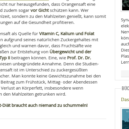
icht nur herausgefunden, dass Orangensaft eine
vor Gicht
nd zudem sogar
schützen kann. Wer
lzeit, sondern zu den Mahlzeiten genießt, kann somit
Syn
ungen auf die Gesundheit profitieren.
elek
Nerv
Vitamin C, Kalium und Folat
saft als Quelle für
könn
hn aufgrund seines natürlichen Zuckergehaltes mit
auc
gleich und warnen davor, dass Fruchtsäfte wie
Die
Übergewicht und der
aßen zur Entstehung von
Plas
Typ II
Prof. Dr. Dr.
beitragen können. Eine, wie
Ler
iesen unbegründete Annahme. Denn die Studien-
ensaft ist im Unterschied zu zuckergesüßten
acher. Man konnte keine Gewichtszunahme bei den
s Beitrag zum Frühstück, Mittag- oder Abendessen
 Verlust an Körperfett, insbesondere wenn
BÜ
n den Mahlzeiten getrunken wird.
Das
ft-Diät braucht auch niemand zu schummeln!