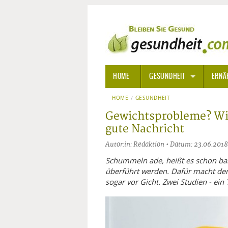
HOME
GESUNDHEIT
ERNÄ
HOME
GESUNDHEIT
ALLGEMEINE INFORMATIONE
Gewichtsprobleme? Wir
ALTERNATIVE HEILWEISEN
AROM
gute Nachricht
Autor:in: Redaktion • Datum: 23.06.2018
ALTERNATIVE MEDIZIN
BACH
Schummeln ade, heißt es schon bal
ARZNEI- UND HEILMITTEL
EDELS
überführt werden. Dafür macht der
sogar vor Gicht. Zwei Studien - ei
GIFTSTOFFE
HOMÖ
KRANKHEITEN VON A-Z
KALIF
ANGS