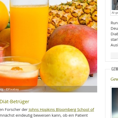
E
RHEILKUNDE
AI-ge
Run
Deu
Diab
sta
Ausl
FFE
GEW
CHUNG
Gew
lg - ©Pixabay
 Diät-Betrüger
Johns Hopkins Bloomberg School of
en Forscher der
nächst eindeutig beweisen kann, ob ein Patient