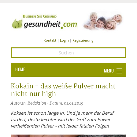
Kontakt
|
Login
|
Registrierung
HOME
MENU
Ba
GESUNDHEIT
Kokain - das weiße Pulver macht
nicht nur high
GE
ERNÄHRUNG
Autor:in: Redaktion • Datum: 01.01.2019
ALL
IN
Ba
BEAUTY UND PFLEGE
Koksen ist schon lange in. Und je mehr der Beruf
fordert, desto leichter wird der Griff zum Power
Ba
ALT
BE
SPORT UND FITNESS
HEI
UN
verheißenden Pulver - mit leider fatalen Folgen
AL
PFL
HE
ALT