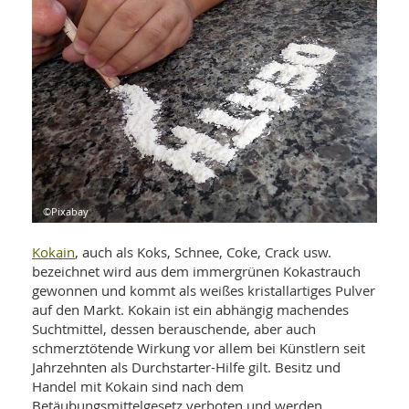
WELLNESS UND REISEN
SO
MED
AR
Ba
NEWS
TH
ARZ
UN
NE
BA
HEI
BÜCHER
GE
EDE
GIF
-
MED
HEI
Ba
KR
UN
VO
PH
HO
KR
A-
VO
Z
ER
KA
A-
©Pixabay
BL
Z
MED
BE
FAC
UN
Kokain
, auch als Koks, Schnee, Coke, Crack usw.
NA
AN
PFL
bezeichnet wird aus dem immergrünen Kokastrauch
MU
gewonnen und kommt als weißes kristallartiges Pulver
UN
SP
auf den Markt. Kokain ist ein abhängig machendes
ZÄ
UN
Suchtmittel, dessen berauschende, aber auch
FIT
PR
schmerztötende Wirkung vor allem bei Künstlern seit
UN
WE
Jahrzehnten als Durchstarter-Hilfe gilt. Besitz und
ALT
UN
Handel mit Kokain sind nach dem
REI
Betäubungsmittelgesetz verboten und werden