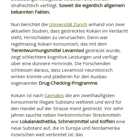
SY
Soweit die eigentlich allgemein
strafrechtlich verfolgt.
UN
LIF
bekannten Fakten.
DI
MOB
VIT
Universität Zürich
Nun berichtet die
anhand von zwei
UN
aktuellen Studien, dass gestrecktes Kokain im Verdacht
MI
steht, Hirnschäden zu verursachen. Denn wer
regelmässig Kokain konsumiert, das mit dem
WI
Tierentwurmungsmittel Levamisol
gestreckt wurde,
UN
FO
zeigt schlechtere kognitive Leistungen und verfügt
über eine dünnere Hirnrinde. Die Forschenden
schliessen daraus, dass Levamisol neurotoxisch
wirken könnte und plädieren für den Ausbau
Drug-Checking-Programme
sogenannter
.
Cannabis
Kokain ist nach
die am zweithäufigsten
konsumierte illegale Substanz weltweit und wird für
den Handel auf der Strasse meist gestreckt. Vor zehn
Jahren tauchte neben herkömmlichen Streckmitteln
Lokalanästhetika, Schmerzmittel und Koffein
wie
eine
neue Substanz auf, die in Europa und Nordamerika
inzwischen weit verbreitet ist: das