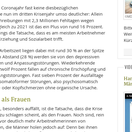
 Coronajahr fast keine diesbezüglichen
e nun im dritten Krisenjahr umso deutlicher: Allein
©M
hreibungen mit 2,3 Millionen Fehltagen wegen
leich zu 2021 ist das ein Plus von rund 16 Prozent.
Bit
dings die Tatsache, dass es am meisten Arbeitnehmer
Wei
rziehung und Sozialarbeit trifft.
Kür
beitszeit liegen dabei mit rund 30 % an der Spitze
em Abstand (28 %) werden sie von den depressiven
gen und Anpassungsstörungen. Wiederkehrende
VID
zwölf Prozent fallen auf chronische Erschöpfung und
Angststörungen. Fast sieben Prozent der Ausfalltage
Har
 somatoformer Störungen, also psychosomatisch
Mä
 oder Kopfschmerzen ohne organische Ursache.
als Frauen
esonders auffällt, ist die Tatsache, dass die Krise
zu schlagen scheint, als den Frauen. Noch sind, rein
e vor deutlich mehr Arbeitnehmerinnen von
n, die Männer holen jedoch auf: Denn bei ihnen