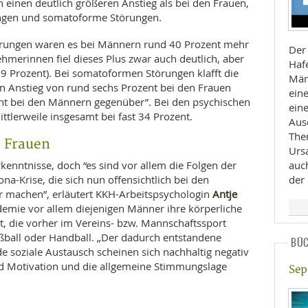
 einen deutlich größeren Anstieg als bei den Frauen,
rungen und somatoforme Störungen.
törungen waren es bei Männern rund 40 Prozent mehr
Der
ehmerinnen fiel dieses Plus zwar auch deutlich, aber
Haf
(19 Prozent). Bei somatoformen Störungen klafft die
Män
in Anstieg von rund sechs Prozent bei den Frauen
ein
ent bei den Männern gegenüber”. Bei den psychischen
eine
tlerweile insgesamt bei fast 34 Prozent.
Aus
The
s Frauen
Urs
rkenntnisse, doch “es sind vor allem die Folgen der
auc
-Krise, die sich nun offensichtlich bei den
der
Antje
 machen”, erläutert KKH-Arbeitspsychologin
emie vor allem diejenigen Männer ihre körperliche
t, die vorher im Vereins- bzw. Mannschaftssport
ball oder Handball. „Der dadurch entstandene
BÜ
soziale Austausch scheinen sich nachhaltig negativ
und Motivation und die allgemeine Stimmungslage
Sep