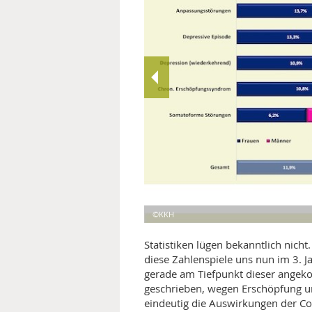
MEDIZINISCHE FACHBEGRIFF
NATU
MUND UND ZÄHNE
PRÄVENTION UND ALTER
SYMPTOME UND DIAGNOSE
VITAMINE UND MINERALSTO
WISSENSCHAFT UND FORS
©KKH
Statistiken lügen bekanntlich nic
diese Zahlenspiele uns nun im 3. J
gerade am Tiefpunkt dieser ange
geschrieben, wegen Erschöpfung und
eindeutig die Auswirkungen der Cor