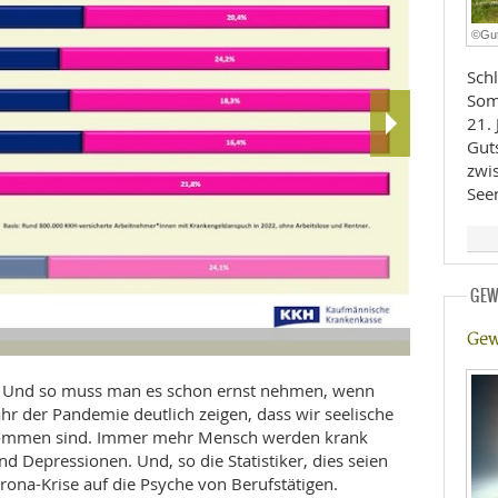
E
RHEILKUNDE
©Gu
Schl
Som
21. 
Gut
zwi
Seen
FFE
CHUNG
GEW
Gew
©KKH
ht. Und so muss man es schon ernst nehmen, wenn
ahr der Pandemie deutlich zeigen, dass wir seelische
kommen sind. Immer mehr Mensch werden krank
 Depressionen. Und, so die Statistiker, dies seien
ona-Krise auf die Psyche von Berufstätigen.