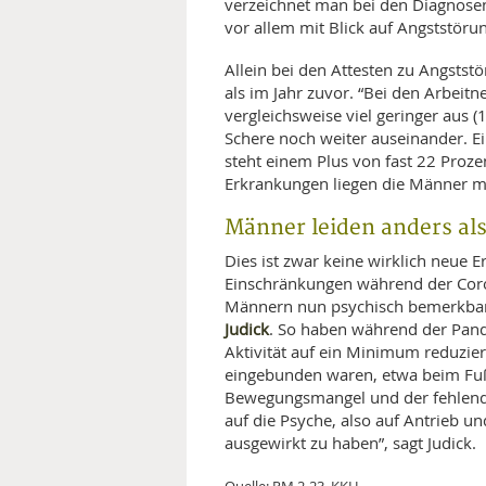
verzeichnet man bei den Diagnosen
vor allem mit Blick auf Angststö
Allein bei den Attesten zu Angsts
als im Jahr zuvor. “Bei den Arbeitn
vergleichsweise viel geringer aus 
Schere noch weiter auseinander. E
steht einem Plus von fast 22 Proz
Erkrankungen liegen die Männer mit
Männer leiden anders al
Dies ist zwar keine wirklich neue E
Einschränkungen während der Corona
Männern nun psychisch bemerkbar
Judick
. So haben während der Pand
Aktivität auf ein Minimum reduzier
eingebunden waren, etwa beim Fuß
Bewegungsmangel und der fehlende 
auf die Psyche, also auf Antrieb 
ausgewirkt zu haben”, sagt Judick.
Quelle: PM 2-23, KKH