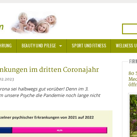
HRUNG
BEAUTY UND PFLEGE
SPORT UND FITNESS
WELLNESS U
N
SONNENSCHUTZ
FIR
nkungen im dritten Coronajahr
80 
A THERAPIE
Mec
.02.2023
öff
BLÜTEN
rona sei halbwegs gut vorüber! Denn im 3.
lem unsere Psyche die Pandemie noch lange nicht
TEINE - HEILSTEINE
OPATHIE
ORNISCHE BLÜTEN
T