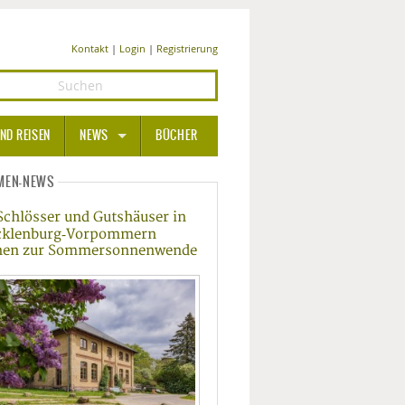
Kontakt
|
Login
|
Registrierung
ND REISEN
NEWS
BÜCHER
GESUNDHEIT
MEN-NEWS
Schlösser und Gutshäuser in
MEDIZIN UND PHARMA
klenburg‑Vorpommern
nen zur Sommersonnenwende
ERNÄHRUNG
BEAUTY UND PFLEGE
SPORT UND FITNESS
WELLNESS UND REISEN