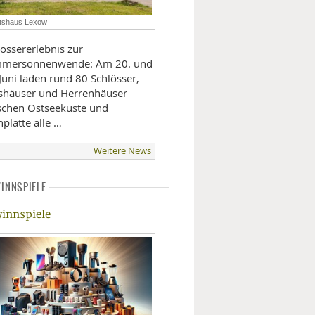
LIFESTYLE
tshaus Lexow
össererlebnis zur
MOBILITÄT
mersonnenwende: Am 20. und
Juni laden rund 80 Schlösser,
shäuser und Herrenhäuser
schen Ostseeküste und
platte alle …
Weitere News
INNSPIELE
innspiele