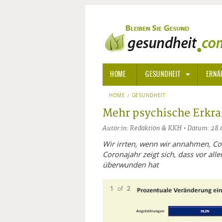
HOME
GESUNDHEIT
ERNÄ
HOME
GESUNDHEIT
ALLGEMEINE INFORMATIONE
Mehr psychische Erkra
ALTERNATIVE HEILWEISEN
AROM
Autor:in: Redaktion & KKH • Datum: 28
ALTERNATIVE MEDIZIN
BACH
Wir irrten, wenn wir annahmen, Co
Coronajahr zeigt sich, dass vor al
überwunden hat
ARZNEI- UND HEILMITTEL
EDELS
1
of
2
GIFTSTOFFE
HOMÖ
KRANKHEITEN VON A-Z
KALIF
ANGS