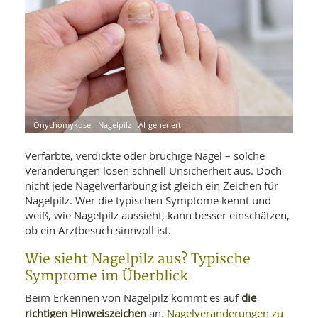
WELLNESS UND REISEN
SO
MED
AR
Ba
NEWS
TH
ARZ
UN
NE
BA
HEI
BÜCHER
GE
EDE
GIF
-
MED
HEI
Ba
KR
UN
Onychomykose - Nagelpilz - AI-generiert
VO
PH
HO
KR
A-
VO
Z
Verfärbte, verdickte oder brüchige Nägel – solche
ER
KA
A-
Veränderungen lösen schnell Unsicherheit aus. Doch
BL
Z
MED
BE
nicht jede Nagelverfärbung ist gleich ein Zeichen für
FAC
UN
Nagelpilz. Wer die typischen Symptome kennt und
NA
AN
PFL
weiß, wie Nagelpilz aussieht, kann besser einschätzen,
MU
UN
ob ein Arztbesuch sinnvoll ist.
SP
ZÄ
UN
Wie sieht Nagelpilz aus? Typische
FIT
PR
Symptome im Überblick
UN
WE
ALT
UN
die
Beim Erkennen von Nagelpilz kommt es auf
REI
richtigen Hinweiszeichen
Nagelveränderungen zu
an.