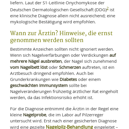
liefern. Laut der S1-Leitlinie Onychomykose der
2
Deutschen Dermatologischen Gesellschaft (DDG)
ist
eine klinische Diagnose allein nicht ausreichend; eine
mykologische Bestätigung wird empfohlen.
Wann zur Ärztin? Hinweise, die ernst
genommen werden sollten
Bestimmte Anzeichen sollten nicht ignoriert werden.
auf
Wenn sich Nagelverfärbungen oder Verdickungen
mehrere Nägel ausbreiten
, der Nagel sich zunehmend
vom Nagelbett löst
Schmerzen
oder
auftreten, ist ein
Arztbesuch dringend empfohlen. Auch bei
Diabetes
Grunderkrankungen wie
oder einem
geschwächten Immunsystem
sollte bei
Nagelveränderungen frühzeitig ärztlicher Rat eingeholt
werden, da das Infektionsrisiko erhöht ist.
Für die Diagnose entnimmt die Ärztin in der Regel eine
Nagelprobe
kleine
, die im Labor auf Pilzerreger
untersucht wird. Erst nach einer gesicherten Diagnose
Nagelpilz-Behandlung
wird eine gezielte
eingeleitet –