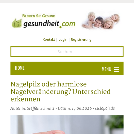
Kontakt
|
Login
|
Registrierung
HOME
MENU
Ba
GESUNDHEIT
Nagelpilz oder harmlose
Nagelveränderung? Unterschied
GE
ERNÄHRUNG
erkennen
ALL
IN
Ba
BEAUTY UND PFLEGE
Autor:in: Steffan Schmitt • Datum: 17.06.2026 • ciclopoli.de
Ba
ALT
BE
SPORT UND FITNESS
HEI
UN
AL
PFL
HE
ALT