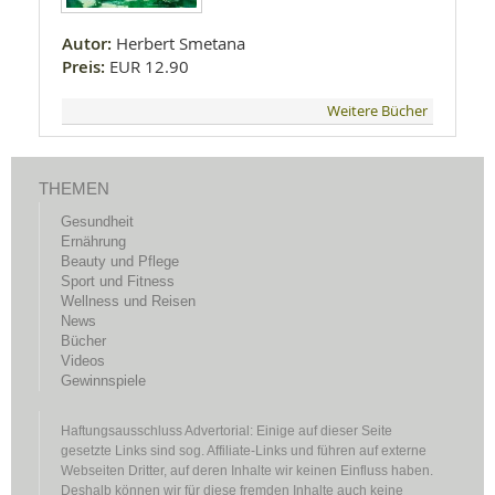
Autor:
Herbert Smetana
Preis:
EUR 12.90
Weitere Bücher
THEMEN
Gesundheit
Ernährung
Beauty und Pflege
Sport und Fitness
Wellness und Reisen
News
Bücher
Videos
Gewinnspiele
Haftungsausschluss Advertorial: Einige auf dieser Seite
gesetzte Links sind sog. Affiliate-Links und führen auf externe
Webseiten Dritter, auf deren Inhalte wir keinen Einfluss haben.
Deshalb können wir für diese fremden Inhalte auch keine