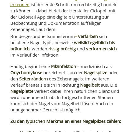
SY
erkennen
ist der erste Schritt, um rechtzeitig handeln
UN
LIF
zu können – dabei bietet der Hersteller Ciclopoli mit
DI
der CicloNail App eine digitale Unterstützung zur
MOB
VIT
Beobachtung und Dokumentation auffälliger
UN
Zehennägel. Laut dem
MI
1
verfärben
Bundesgesundheitsministerium
sich
weißlich-gelblich bis
befallene Nägel typischerweise
WI
UN
bräunlich
rissig-brüchig
verformen sich
, werden
und
FO
im Verlauf der Infektion.
Pilzinfektion
Häufig beginnt eine
– medizinisch als
Onychomykose
Nagelspitze
bezeichnet – an der
oder
Seitenrändern
den
des Zehennagels. Im weiteren
Nagelbett
Verlauf breitet sie sich in Richtung
aus. Die
Nagelplatte
verliert dabei ihren natürlichen Glanz und
wird zunehmend trüb. In fortgeschrittenen Stadien
kann sich der Nagel vom Nagelbett lösen. Auch ein
unangenehmer Geruch ist möglich.
Zu den typischen Merkmalen eines Nagelpilzes zählen: