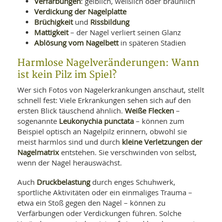
Verfärbungen
: gelblich, weißlich oder bräunlich
Verdickung der Nagelplatte
Brüchigkeit
Rissbildung
und
Mattigkeit
– der Nagel verliert seinen Glanz
Ablösung vom Nagelbett
in späteren Stadien
Harmlose Nagelveränderungen: Wann
ist kein Pilz im Spiel?
Wer sich Fotos von Nagelerkrankungen anschaut, stellt
schnell fest: Viele Erkrankungen sehen sich auf den
Weiße Flecken
ersten Blick täuschend ähnlich.
–
Leukonychia punctata
sogenannte
– können zum
Beispiel optisch an Nagelpilz erinnern, obwohl sie
kleine Verletzungen der
meist harmlos sind und durch
Nagelmatrix
entstehen. Sie verschwinden von selbst,
wenn der Nagel herauswächst.
Druckbelastung
Auch
durch enges Schuhwerk,
sportliche Aktivitäten oder ein einmaliges Trauma –
etwa ein Stoß gegen den Nagel – können zu
Verfärbungen oder Verdickungen führen. Solche