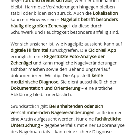
fort und breitet sich aus
Regel
, wenn er unbehandelt
bleibt. Harmlose Veränderungen hingegen bleiben
Lokalisation
stabil oder bilden sich zurück. Auch die
Nagelpilz betrifft besonders
kann ein Hinweis sein –
häufig die großen Zehenägel
, da diese durch
Schuhwerk und Feuchtigkeit besonders anfällig sind.
Wer sich unsicher ist, wie Nagelpilz aussieht, kann auf
digitale Hilfsmittel
CicloNail App
zurückgreifen. Die
KI-gestützte Foto-Analyse der
ermöglicht eine
Zehenägel
und kann mögliche Nagelveränderungen
sichtbar machen sowie den Behandlungsverlauf
keine
dokumentieren. Wichtig: Die App stellt
medizinische Diagnose
. Sie dient ausschließlich der
Dokumentation und Orientierung
– eine ärztliche
Abklärung bleibt unerlässlich.
Bei anhaltenden oder sich
Grundsätzlich gilt:
verschlimmernden Nagelveränderungen
sollte immer
fachärztliche
eine Ärztin aufgesucht werden. Nur eine
Untersuchung
– gegebenenfalls mit einer Laboranalyse
des Nagelmaterials – kann eine sichere Diagnose