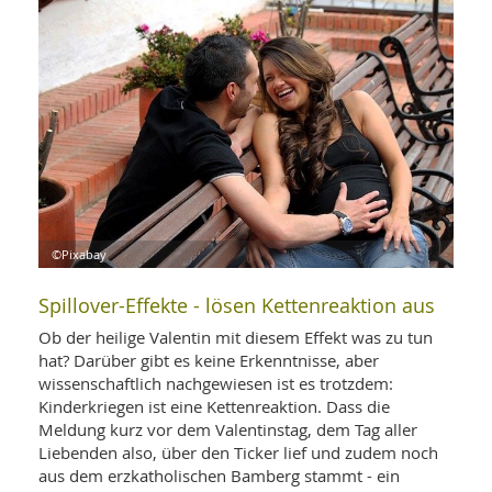
WELLNESS UND REISEN
SO
MED
AR
Ba
NEWS
TH
ARZ
UN
NE
BA
HEI
BÜCHER
GE
EDE
GIF
-
MED
HEI
Ba
KR
UN
VO
PH
HO
KR
A-
VO
Z
ER
KA
A-
©Pixabay
BL
Z
MED
BE
FAC
UN
Spillover-Effekte - lösen Kettenreaktion aus
NA
AN
PFL
MU
Ob der heilige Valentin mit diesem Effekt was zu tun
UN
SP
hat? Darüber gibt es keine Erkenntnisse, aber
ZÄ
UN
wissenschaftlich nachgewiesen ist es trotzdem:
FIT
Kinderkriegen ist eine Kettenreaktion. Dass die
PR
Meldung kurz vor dem Valentinstag, dem Tag aller
UN
WE
Liebenden also, über den Ticker lief und zudem noch
ALT
UN
aus dem erzkatholischen Bamberg stammt - ein
REI