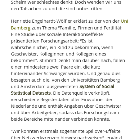
SY
Schelm wer schlechtes denkt! Doch wenden wir uns
UN
LIF
den Tatsachen zu und die sind unbestritten.
DI
MOB
Uni
Henriette Engelhardt-Wölfler erklärt zu der von der
VIT
Bamberg
zum Thema “Familie, Firmen und Fertilität:
UN
MI
Eine Studie über soziale Interaktionseffekte”
präsentierten Forschungsarbeit: “Es ist
WI
wahrscheinlicher, ein Kind zu bekommen, wenn
UN
Geschwister, Kolleginnen und Kollegen eines
FO
bekommen”. Stimmt! Denkt man darüber nach, fallen
einen mindestens zwei Paare ein, die kurz
hintereinander Schwanger wurden. Und genau dies
besagten auch die, von den Universitäten Bamberg
System of Social
und Amsterdam ausgewerteten
Statistical Datasets
. Die Datenquelle verknüpft,
verschiedene Registerdaten aller Einwohner der
Niederlande und enthält Angaben über Geschwister
und über Arbeitgeber, sodass das Forschungsteam
beide Bereiche miteinander verbinden konnte.
“Wir konnten erstmals sogenannte Spillover-Effekte
über Netzwerkgrenzen hinweg nachweisen”, ergänzt