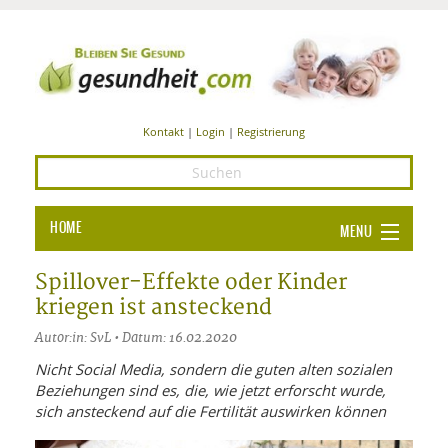
Kontakt
|
Login
|
Registrierung
HOME
MENU
Ba
GESUNDHEIT
Spillover-Effekte oder Kinder
kriegen ist ansteckend
GE
ERNÄHRUNG
Autor:in: SvL • Datum: 16.02.2020
ALL
IN
Ba
BEAUTY UND PFLEGE
Nicht Social Media, sondern die guten alten sozialen
Beziehungen sind es, die, wie jetzt erforscht wurde,
Ba
ALT
BE
SPORT UND FITNESS
HEI
UN
sich ansteckend auf die Fertilität auswirken können
AL
PFL
HE
ALT