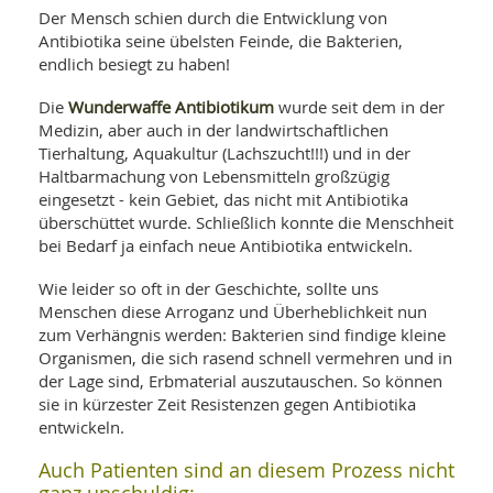
SY
Der Mensch schien durch die Entwicklung von
UN
LIF
Antibiotika seine übelsten Feinde, die Bakterien,
DI
endlich besiegt zu haben!
MOB
VIT
UN
Wunderwaffe Antibiotikum
Die
wurde seit dem in der
MI
Medizin, aber auch in der landwirtschaftlichen
Tierhaltung, Aquakultur (Lachszucht!!!) und in der
WI
Haltbarmachung von Lebensmitteln großzügig
UN
eingesetzt - kein Gebiet, das nicht mit Antibiotika
FO
überschüttet wurde. Schließlich konnte die Menschheit
bei Bedarf ja einfach neue Antibiotika entwickeln.
Wie leider so oft in der Geschichte, sollte uns
Menschen diese Arroganz und Überheblichkeit nun
zum Verhängnis werden: Bakterien sind findige kleine
Organismen, die sich rasend schnell vermehren und in
der Lage sind, Erbmaterial auszutauschen. So können
sie in kürzester Zeit Resistenzen gegen Antibiotika
entwickeln.
Auch Patienten sind an diesem Prozess nicht