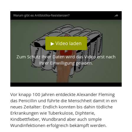
WELLNESS UND REISEN
SO
MED
AR
Ba
NEWS
TH
ARZ
UN
NE
BA
HEI
BÜCHER
GE
EDE
GIF
-
▶ Video laden
MED
HEI
Ba
KR
UN
VO
PH
Zum Schutz Ihrer Daten wird das Video erst nach
HO
KR
A-
Ihrer Einwilligung geladen.
VO
Z
ER
KA
A-
BL
Z
MED
BE
FAC
UN
NA
AN
PFL
MU
Vor knapp 100 Jahren entdeckte Alexander Fleming
UN
SP
das Penicillin und führte die Menschheit damit in ein
ZÄ
UN
neues Zeitalter: Endlich konnten bis dahin tödliche
FIT
PR
Erkrankungen wie Tuberkulose, Diphterie,
UN
WE
Kindbettfieber, Wundbrand aber auch simple
ALT
UN
Wundinfektionen erfolgreich bekämpft werden.
REI