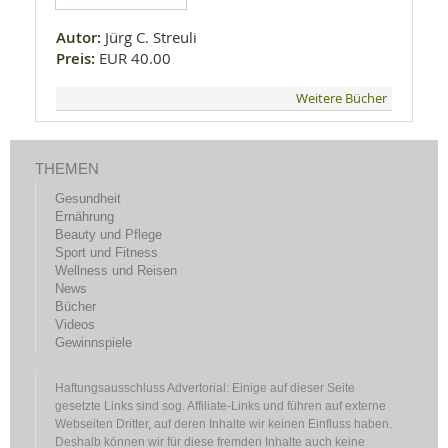
Autor:
Jürg C. Streuli
Preis:
EUR 40.00
Weitere Bücher
THEMEN
Gesundheit
Ernährung
Beauty und Pflege
Sport und Fitness
Wellness und Reisen
News
Bücher
Videos
Gewinnspiele
Haftungsausschluss Advertorial: Einige auf dieser Seite
gesetzte Links sind sog. Affiliate-Links und führen auf externe
Webseiten Dritter, auf deren Inhalte wir keinen Einfluss haben.
Deshalb können wir für diese fremden Inhalte auch keine