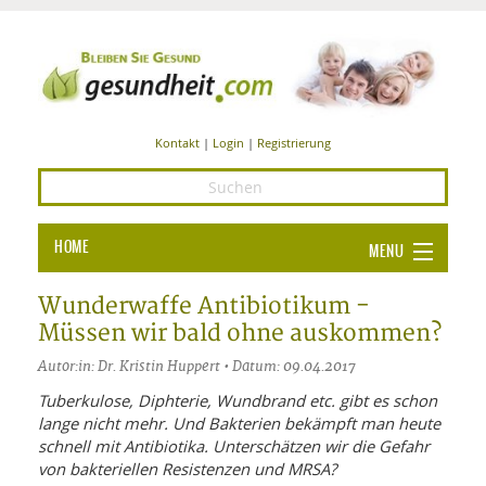
Kontakt
|
Login
|
Registrierung
HOME
MENU
Ba
GESUNDHEIT
Wunderwaffe Antibiotikum -
Müssen wir bald ohne auskommen?
GE
ERNÄHRUNG
Autor:in: Dr. Kristin Huppert • Datum: 09.04.2017
ALL
IN
Ba
BEAUTY UND PFLEGE
Tuberkulose, Diphterie, Wundbrand etc. gibt es schon
lange nicht mehr. Und Bakterien bekämpft man heute
Ba
ALT
BE
SPORT UND FITNESS
HEI
UN
schnell mit Antibiotika. Unterschätzen wir die Gefahr
AL
PFL
von bakteriellen Resistenzen und MRSA?
HE
ALT