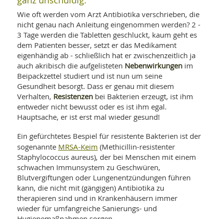
ganz unschuldig:
Wie oft werden vom Arzt Antibiotika verschrieben, die
nicht genau nach Anleitung eingenommen werden? 2 -
3 Tage werden die Tabletten geschluckt, kaum geht es
dem Patienten besser, setzt er das Medikament
eigenhändig ab - schließlich hat er zwischenzeitlich ja
Nebenwirkungen
auch akribisch die aufgelisteten
im
Beipackzettel studiert und ist nun um seine
Gesundheit besorgt. Dass er genau mit diesem
Resistenzen
Verhalten,
bei Bakterien erzeugt, ist ihm
entweder nicht bewusst oder es ist ihm egal.
Hauptsache, er ist erst mal wieder gesund!
Ein gefürchtetes Bespiel für resistente Bakterien ist der
MRSA-Keim
sogenannte
(Methicillin-resistenter
Staphylococcus aureus), der bei Menschen mit einem
schwachen Immunsystem zu Geschwüren,
Blutvergiftungen oder Lungenentzündungen führen
kann, die nicht mit (gängigen) Antibiotika zu
therapieren sind und in Krankenhäusern immer
wieder für umfangreiche Sanierungs- und
Hygienemaßnahmen sorgen.