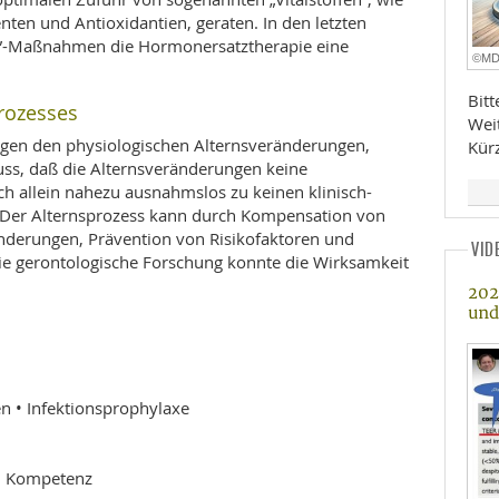
ten und Antioxidantien, geraten. In den letzten
ng”-Maßnahmen die Hormonersatztherapie eine
©M
Bit
rozesses
Wei
egen den physiologischen Alternsveränderungen,
Kür
s, daß die Alternsveränderungen keine
ch allein nahezu ausnahmslos zu keinen klinisch-
 Der Alternsprozess kann durch Kompensation von
änderungen, Prävention von Risikofaktoren und
VID
ie gerontologische Forschung konnte die Wirksamkeit
202
und
n • Infektionsprophylaxe
n Kompetenz