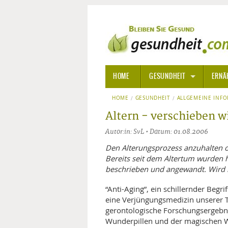
HOME
GESUNDHEIT
ERNÄ
HOME
GESUNDHEIT
ALLGEMEINE INFORMATIONE
ALLGEMEINE INF
Altern - verschieben w
ALTERNATIVE HEILWEISEN
AROM
Autor:in: SvL • Datum: 01.08.2006
ALTERNATIVE MEDIZIN
BACH
Den Alterungsprozess anzuhalten o
Bereits seit dem Altertum wurden 
beschrieben und angewandt. Wird 
ARZNEI- UND HEILMITTEL
EDELS
“Anti-Aging”, ein schillernder Begr
GIFTSTOFFE
HOMÖ
eine Verjüngungsmedizin unserer T
gerontologische Forschungsergebni
KRANKHEITEN VON A-Z
KALIF
ANGS
Wunderpillen und der magischen W