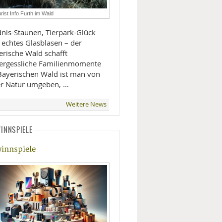
LIFESTYLE
rist Info Furth im Wald
dnis-Staunen, Tierpark-Glück
MOBILITÄT
 echtes Glasblasen – der
erische Wald schafft
ergessliche Familienmomente
Bayerischen Wald ist man von
er Natur umgeben, …
Weitere News
INNSPIELE
innspiele