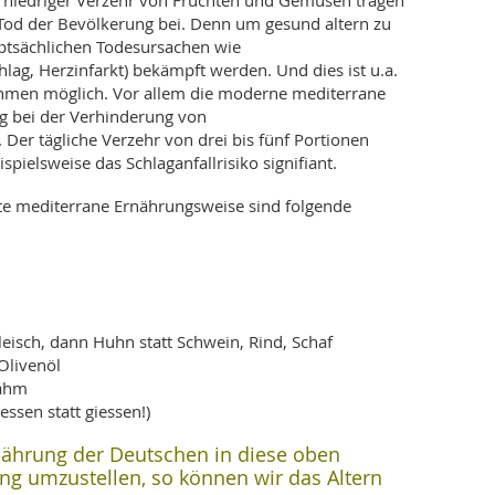
 niedriger Verzehr von Früchten und Gemüsen tragen
Tod der Bevölkerung bei. Denn um gesund altern zu
ptsächlichen Todesursachen wie
lag, Herzinfarkt) bekämpft werden. Und dies ist u.a.
men möglich. Vor allem die moderne mediterrane
ig bei der Verhinderung von
 Der tägliche Verzehr von drei bis fünf Portionen
pielsweise das Schlaganfallrisiko signifiant.
nte mediterrane Ernährungsweise sind folgende
leisch, dann Huhn statt Schwein, Rind, Schaf
Olivenöl
Rahm
sen statt giessen!)
rnährung der Deutschen in diese oben
g umzustellen, so können wir das Altern