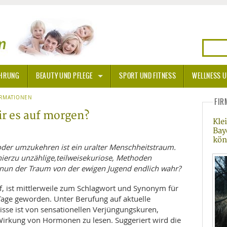
HRUNG
BEAUTY UND PFLEGE
SPORT UND FITNESS
WELLNESS U
N
ORMATIONEN
SONNENSCHUTZ
FIR
ir es auf morgen?
Kle
A THERAPIE
Bay
kö
BLÜTEN
der umzukehren ist ein uralter Menschheitstraum.
hierzu unzählige,teilweisekuriose, Methoden
nun der Traum von der ewigen Jugend endlich wahr?
TEINE - HEILSTEINE
iff, ist mittlerweile zum Schlagwort und Synonym für
OPATHIE
age geworden. Unter Berufung auf aktuelle
sse ist von sensationellen Verjüngungskuren,
ORNISCHE BLÜTEN
T
irkung von Hormonen zu lesen. Suggeriert wird die