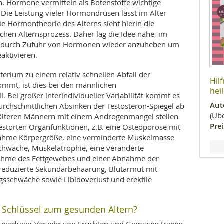
. Hormone vermitteln als Botenstoffe wichtige
Die Leistung vieler Hormondrüsen lässt im Alter
e Hormontheorie des Alterns sieht hierin die
schen Alternsprozess. Daher lag die Idee nahe, im
l durch Zufuhr von Hormonen wieder anzuheben um
aktivieren.
erium zu einem relativ schnellen Abfall der
Hil
mmt, ist dies bei den männlichen
hei
. Bei großer interindividueller Variabilität kommt es
Aut
chschnittlichen Absinken der Testosteron-Spiegel ab
(Übe
 älteren Männern mit einem Androgenmangel stellen
Prei
gestörten Organfunktionen, z.B. eine Osteoporose mit
ahme Körpergröße, eine verminderte Muskelmasse
schwäche, Muskelatrophie, eine veränderte
hme des Fettgewebes und einer Abnahme der
, reduzierte Sekundärbehaarung, Blutarmut mit
gsschwäche sowie Libidoverlust und erektile
 Schlüssel zum gesunden Altern?