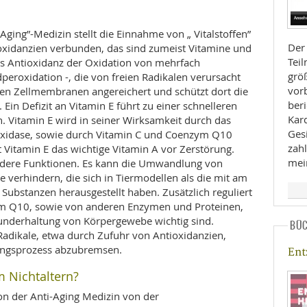
Aging”-Medizin stellt die Einnahme von „ Vitalstoffen”
Der
ntioxidanzien verbunden, das sind zumeist Vitamine und
Tei
ls Antioxidanz der Oxidation von mehrfach
größ
dperoxidation -, die von freien Radikalen verursacht
vorb
 den Zellmembranen angereichert und schützt dort die
beri
Ein Defizit an Vitamin E führt zu einer schnelleren
Kar
n. Vitamin E wird in seiner Wirksamkeit durch das
Ges
oxidase, sowie durch Vitamin C und Coenzym Q10
zahl
t Vitamin E das wichtige Vitamin A vor Zerstörung.
mei
ndere Funktionen. Es kann die Umwandlung von
e verhindern, die sich in Tiermodellen als die mit am
ubstanzen herausgestellt haben. Zusätzlich reguliert
ym Q10, sowie von anderen Enzymen und Proteinen,
underhaltung von Körpergewebe wichtig sind.
BÜ
Radikale, etwa durch Zufuhr von Antioxidanzien,
rungsprozess abzubremsen.
En
 Nichtaltern?
n der Anti-Aging Medizin von der