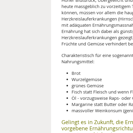
Hoher Blutdruck, Übergewicht und
heute massgeblich zu vorzeitigem 
können, müssen vor allem die hau
Herzkreislauferkrankungen (Hirnsch
mit adäquaten Ernährungsmassnah
Ernährung hat sich dabei als günst
Herzkreislauferkrankungen gezeigt.
Früchte und Gemüse verhindert beis
Charakteristisch für eine sogenan
Nahrungsmittel:
Brot
Wurzelgemüse
grünes Gemüse
Fisch statt Fleisch und wenn F
Öl - vorzugsweise Raps- oder 
Margarine statt Butter oder 
massvoller Weinkonsum (genies
Gelingt es in Zukunft, die E
vorgebene Ernährungsrichtun