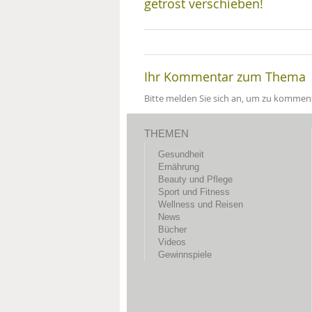
getrost verschieben!
Ihr Kommentar zum Thema
Bitte melden Sie sich an, um zu komment
THEMEN
Gesundheit
Ernährung
Beauty und Pflege
Sport und Fitness
Wellness und Reisen
News
Bücher
Videos
Gewinnspiele