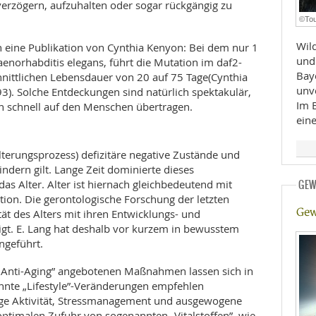
verzögern, aufzuhalten oder sogar rückgängig zu
E
RHEILKUNDE
©Tou
Wil
n eine Publikation von Cynthia Kenyon: Bei dem nur 1
und
rhabditis elegans, führt die Mutation im daf2-
Bay
nittlichen Lebensdauer von 20 auf 75 Tage(Cynthia
unv
3). Solche Entdeckungen sind natürlich spektakulär,
Im 
n schnell auf den Menschen übertragen.
ein
FFE
Alterungsprozess) defizitäre negative Zustände und
indern gilt. Lange Zeit dominierte dieses
das Alter. Alter ist hiernach gleichbedeutend mit
GEW
CHUNG
ion. Die gerontologische Forschung der letzten
Gew
tät des Alters mit ihren Entwicklungs- und
gt. E. Lang hat deshalb vor kurzem in bewusstem
ngeführt.
 „Anti-Aging” angebotenen Maßnahmen lassen sich in
nnte „Lifestyle”-Veränderungen empfehlen
ige Aktivität, Stressmanagement und ausgewogene
optimalen Zufuhr von sogenannten „Vitalstoffen”, wie