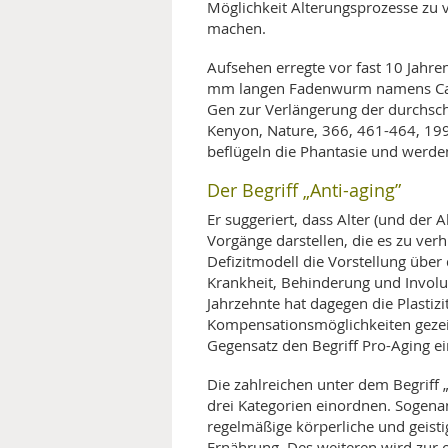
Möglichkeit Alterungsprozesse zu 
machen.
MEDIZINISCHE FACHBEGRIFF
NATU
Aufsehen erregte vor fast 10 Jahre
MUND UND ZÄHNE
mm langen Fadenwurm namens Caeno
Gen zur Verlängerung der durchsch
PRÄVENTION UND ALTER
Kenyon, Nature, 366, 461-464, 199
beflügeln die Phantasie und werde
SYMPTOME UND DIAGNOSE
Der Begriff „Anti-aging”
VITAMINE UND MINERALSTO
Er suggeriert, dass Alter (und der 
Vorgänge darstellen, die es zu verh
Defizitmodell die Vorstellung über 
WISSENSCHAFT UND FORS
Krankheit, Behinderung und Involut
Jahrzehnte hat dagegen die Plastizi
Kompensationsmöglichkeiten gezei
Gegensatz den Begriff Pro-Aging ei
Die zahlreichen unter dem Begriff
drei Kategorien einordnen. Sogena
regelmäßige körperliche und geist
Ernährung. Des weiteren wird zur 