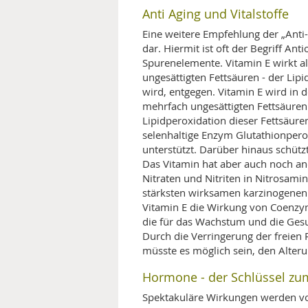
Anti Aging und Vitalstoffe
Eine weitere Empfehlung der „Anti-
dar. Hiermit ist oft der Begriff A
Spurenelemente. Vitamin E wirkt a
ungesättigten Fettsäuren - der Lipi
wird, entgegen. Vitamin E wird in
mehrfach ungesättigten Fettsäuren. 
Lipidperoxidation dieser Fettsäure
selenhaltige Enzym Glutathionper
unterstützt. Darüber hinaus schütz
Das Vitamin hat aber auch noch a
Nitraten und Nitriten in Nitrosamin
stärksten wirksamen karzinogenen S
Vitamin E die Wirkung von Coenz
die für das Wachstum und die Ges
Durch die Verringerung der freien 
müsste es möglich sein, den Alte
Hormone - der Schlüssel zum
Spektakuläre Wirkungen werden vo