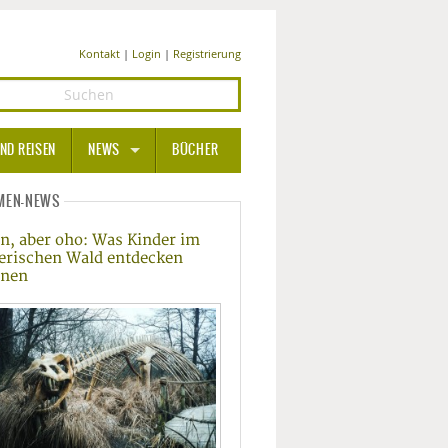
Kontakt
|
Login
|
Registrierung
ND REISEN
NEWS
BÜCHER
GESUNDHEIT
MEN-NEWS
in, aber oho: Was Kinder im
MEDIZIN UND PHARMA
erischen Wald entdecken
nnen
ERNÄHRUNG
BEAUTY UND PFLEGE
SPORT UND FITNESS
WELLNESS UND REISEN