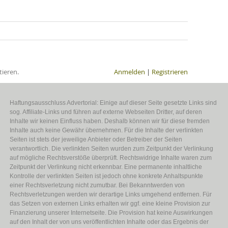
ieren.
Anmelden
|
Registrieren
Haftungsausschluss Advertorial: Einige auf dieser Seite gesetzte Links sind
sog. Affiliate-Links und führen auf externe Webseiten Dritter, auf deren
Inhalte wir keinen Einfluss haben. Deshalb können wir für diese fremden
Inhalte auch keine Gewähr übernehmen. Für die Inhalte der verlinkten
Seiten ist stets der jeweilige Anbieter oder Betreiber der Seiten
verantwortlich. Die verlinkten Seiten wurden zum Zeitpunkt der Verlinkung
auf mögliche Rechtsverstöße überprüft. Rechtswidrige Inhalte waren zum
Zeitpunkt der Verlinkung nicht erkennbar. Eine permanente inhaltliche
Kontrolle der verlinkten Seiten ist jedoch ohne konkrete Anhaltspunkte
einer Rechtsverletzung nicht zumutbar. Bei Bekanntwerden von
Rechtsverletzungen werden wir derartige Links umgehend entfernen. Für
das Setzen von externen Links erhalten wir ggf. eine kleine Provision zur
Finanzierung unserer Internetseite. Die Provision hat keine Auswirkungen
auf den Inhalt der von uns veröffentlichten Inhalte oder das Ergebnis der