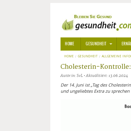
HOME
GESUNDHEIT
ERNÄ
HOME
GESUNDHEIT
ALLGEMEINE INFORMATIONE
ALLGEMEINE INF
Cholesterin-Kontrolle:
ALTERNATIVE HEILWEISEN
AROM
Autor:in: SvL • Aktualisiert: 13.06.2024
ALTERNATIVE MEDIZIN
BACH
Der 14. Juni ist „Tag des Cholester
und ungeliebtes Extra zu sprechen
ARZNEI- UND HEILMITTEL
EDELS
GIFTSTOFFE
HOMÖ
KRANKHEITEN VON A-Z
KALIF
ANGS