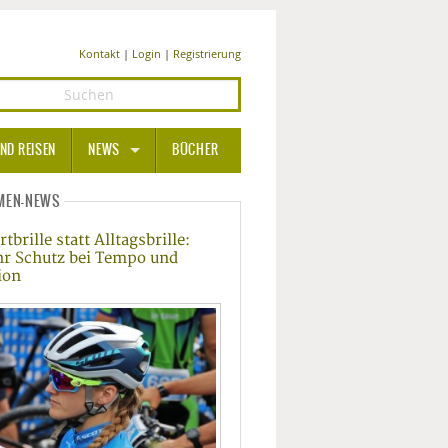
Kontakt
|
Login
|
Registrierung
ND REISEN
NEWS
BÜCHER
GESUNDHEIT
MEN-NEWS
tbrille statt Alltagsbrille:
MEDIZIN UND PHARMA
r Schutz bei Tempo und
ion
ERNÄHRUNG
BEAUTY UND PFLEGE
SPORT UND FITNESS
WELLNESS UND REISEN