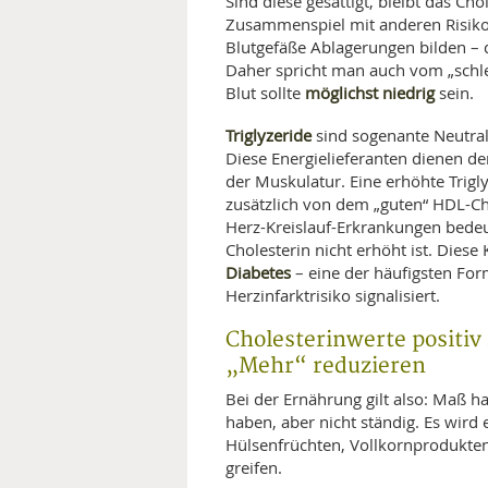
Sind diese gesättigt, bleibt das Cho
Zusammenspiel mit anderen Risiko
Blutgefäße Ablagerungen bilden – d
Daher spricht man auch vom „schl
möglichst niedrig
Blut sollte
sein.
Triglyzeride
sind sogenante Neutra
Diese Energielieferanten dienen de
der Muskulatur. Eine erhöhte Trig
zusätzlich von dem „guten“ HDL-Chol
Herz-Kreislauf-Erkrankungen be­deu
Cholesterin nicht erhöht ist. Diese
Diabetes
– eine der häufigsten For
Herzinfarkt­risiko signalisiert.
Cholesterinwerte positiv
„Mehr“ reduzieren
Bei der Ernährung gilt also: Maß hal
haben, aber nicht ständig. Es wird
Hülsenfrüchten, Vollkornprodukten
greifen.