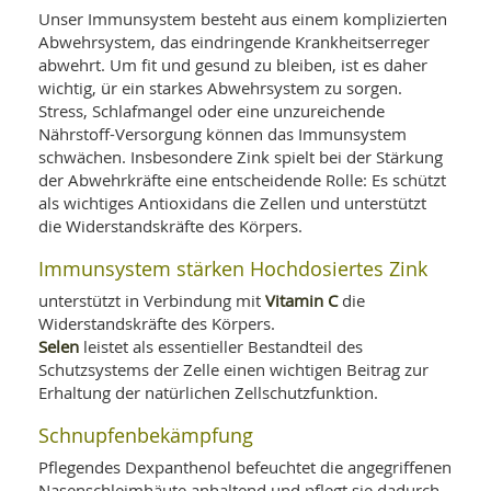
SY
Unser Immunsystem besteht aus einem komplizierten
UN
LIF
DI
Abwehrsystem, das eindringende Krankheitserreger
abwehrt. Um fit und gesund zu bleiben, ist es daher
MOB
VIT
wichtig, ür ein starkes Abwehrsystem zu sorgen.
UN
Stress, Schlafmangel oder eine unzureichende
MI
Nährstoff-Versorgung können das Immunsystem
schwächen. Insbesondere Zink spielt bei der Stärkung
WI
UN
der Abwehrkräfte eine entscheidende Rolle: Es schützt
FO
als wichtiges Antioxidans die Zellen und unterstützt
die Widerstandskräfte des Körpers.
Immunsystem stärken Hochdosiertes Zink
Vitamin C
unterstützt in Verbindung mit
die
Widerstandskräfte des Körpers.
Selen
leistet als essentieller Bestandteil des
Schutzsystems der Zelle einen wichtigen Beitrag zur
Erhaltung der natürlichen Zellschutzfunktion.
Schnupfenbekämpfung
Pflegendes Dexpanthenol befeuchtet die angegriffenen
Nasenschleimhäute anhaltend und pflegt sie dadurch