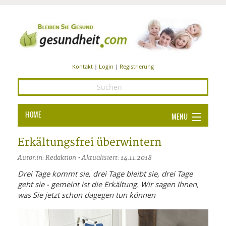
Kontakt
|
Login
|
Registrierung
HOME
MENU
Ba
GESUNDHEIT
Erkältungsfrei überwintern
GE
Autor:in: Redaktion • Aktualisiert: 14.11.2018
ERNÄHRUNG
ALL
Drei Tage kommt sie, drei Tage bleibt sie, drei Tage
IN
Ba
BEAUTY UND PFLEGE
geht sie - gemeint ist die Erkältung. Wir sagen Ihnen,
was Sie jetzt schon dagegen tun können
Ba
ALT
BE
SPORT UND FITNESS
HEI
UN
AL
PFL
HE
ALT