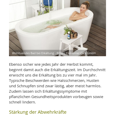
WELLNESS UND REISEN
SO
MED
AR
Ba
NEWS
TH
ARZ
UN
NE
BA
HEI
BÜCHER
GE
EDE
GIF
-
MED
HEI
Ba
KR
UN
VO
PH
HO
KR
A-
Wohltuendes Bad bei Erkältung - ©Merz Consumer Care GmbH
VO
Z
ER
KA
A-
BL
Ebenso sicher wie jedes Jahr der Herbst kommt,
Z
MED
BE
FAC
beginnt damit auch die Erkältungszeit. Im Durchschnitt
UN
NA
AN
PFL
erwischt uns die Erkältung bis zu vier mal im Jahr.
MU
Typische Beschwerden wie Halsschmerzen, Husten
UN
SP
und Schnupfen sind zwar lästig, aber meist harmlos.
ZÄ
UN
Zudem lassen sich Erkältungssymptome mit
FIT
pflanzlichen Gesundheitsprodukten vorbeugen sowie
PR
UN
schnell lindern.
WE
ALT
UN
Stärkung der Abwehrkräfte
REI