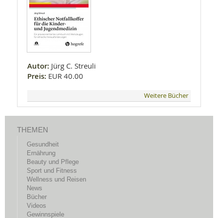
Autor:
Jürg C. Streuli
Preis:
EUR 40.00
Weitere Bücher
THEMEN
Gesundheit
Ernährung
Beauty und Pflege
Sport und Fitness
Wellness und Reisen
News
Bücher
Videos
Gewinnspiele