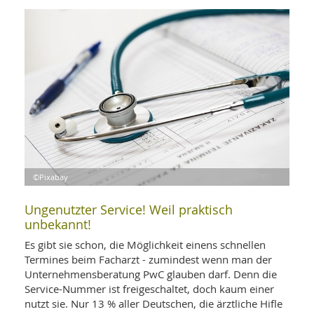
WELLNESS UND REISEN
SO
MED
AR
Ba
NEWS
TH
ARZ
UN
NE
BA
HEI
BÜCHER
GE
EDE
GIF
-
MED
HEI
Ba
KR
UN
VO
PH
HO
KR
A-
VO
Z
ER
KA
A-
BL
Z
MED
©Pixabay
BE
FAC
UN
NA
AN
PFL
Ungenutzter Service! Weil praktisch
MU
unbekannt!
UN
SP
ZÄ
UN
Es gibt sie schon, die Möglichkeit einens schnellen
FIT
Termines beim Facharzt - zumindest wenn man der
PR
Unternehmensberatung PwC glauben darf. Denn die
UN
WE
Service-Nummer ist freigeschaltet, doch kaum einer
ALT
UN
nutzt sie. Nur 13 % aller Deutschen, die ärztliche Hifle
REI