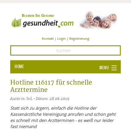
Kontakt
|
Login
|
Registrierung
HOME
MENU
Ba
GESUNDHEIT
Hotline 116117 für schnelle
Arzttermine
GE
ERNÄHRUNG
Autor:in: SvL • Datum: 28.06.2019
ALL
IN
Ba
BEAUTY UND PFLEGE
Statt sich zu ärgern, einfach die Hotline der
Kassenärztliche Vereinigung anrufen und schon geht
Ba
ALT
BE
SPORT UND FITNESS
HEI
UN
es schnell mit den Arztterminen - es weiß nur leider
AL
PFL
fast niemand
HE
ALT