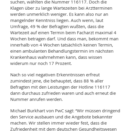
SY
suchen, wählten die Nummer 116117. Doch die
UN
LIF
Klagen über zu lange Wartezeiten bei Arztterminen
DI
werden unmerklich weniger. Es kann also nur an
MOB
mangelnder Kenntniss liegen. Auch wenn, laut
VIT
Umfrage, 49 % der Befragten wußten, dass die
UN
MI
Wartezeit auf einen Termin beim Facharzt maximal 4
Wochen betragen darf. Und dass man, bekommt man
WI
innerhalb von 4 Wochen tatsächlich keinen Termin,
UN
einen ambulanten Behandlungstermin im nächsten
FO
Krankenhaus wahrnehmen kann, dass wissen
widerum nur noch 17 Prozent.
Nach so viel negativen Erkenntnissen erfreut
zumindest jene, die behauptet, dass 88 % aller
Befragten mit den Leistungen der Hotline 116117
dann durchaus zufrieden waren und auch erneut die
Nummer anrufen werden.
Michael Burkhart von PwC sagt: “Wir müssen dringend
den Service ausbauen und die Angebote bekannter
machen. Wir stellen immer wieder fest, dass die
Zufriedenheit mit dem deutschen Gesundheitswesen