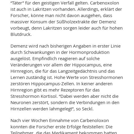
SY
“Täter” für den geistigen Verfall gelten. Carbenoxolon
UN
LIF
ist auch in Lakritzen vorhanden. Allerdings, erklärt der
DI
Forscher, könne man nicht davon ausgehen, dass
MOB
massiver Konsum der Süßholzextrakte der Demenz
VIT
UN
vorbeugt, denn Lakritzen sorgen leider auch für hohen
MI
Blutdruck.
WI
Demenz wird nach bisherigen Angaben in erster Linie
UN
durch Schwankungen in der Hormonproduktion
FO
ausgelöst. Empfindlich reagieren auf solche
Veränderungen vor allem der Hippocampus, eine
Hirnregion, die für das Langzeitgedächtnis und das
Lernen zuständig ist. Hohe Werte von Stresshormonen
zerstören Hippocampus-Zellen. In keiner anderen
Hirnregion gibt es mehr Rezeptoren für das
Stresshormon Kortisol. “Dabei werden aber nicht die
Neuronen zerstört, sondern die Verbindungen in den
Hirnzellen werden lahmgelegt”, so Seckl.
Nach vier Wochen Einnahme von Carbenoloxon
konnten die Forscher erste Erfolge feststellen: Die
Teilnehmer, die das Medikament bekommen hatten,