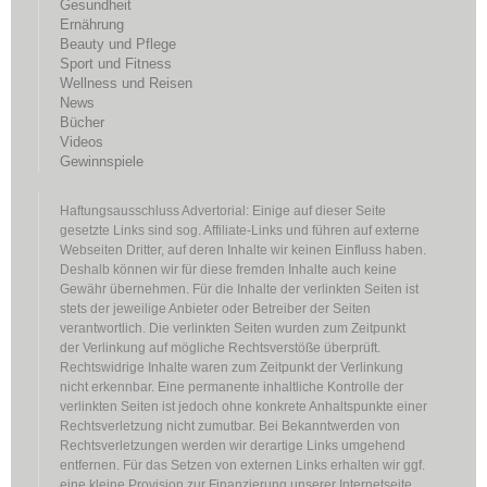
Gesundheit
Ernährung
Beauty und Pflege
Sport und Fitness
Wellness und Reisen
News
Bücher
Videos
Gewinnspiele
Haftungsausschluss Advertorial: Einige auf dieser Seite
gesetzte Links sind sog. Affiliate-Links und führen auf externe
Webseiten Dritter, auf deren Inhalte wir keinen Einfluss haben.
Deshalb können wir für diese fremden Inhalte auch keine
Gewähr übernehmen. Für die Inhalte der verlinkten Seiten ist
stets der jeweilige Anbieter oder Betreiber der Seiten
verantwortlich. Die verlinkten Seiten wurden zum Zeitpunkt
der Verlinkung auf mögliche Rechtsverstöße überprüft.
Rechtswidrige Inhalte waren zum Zeitpunkt der Verlinkung
nicht erkennbar. Eine permanente inhaltliche Kontrolle der
verlinkten Seiten ist jedoch ohne konkrete Anhaltspunkte einer
Rechtsverletzung nicht zumutbar. Bei Bekanntwerden von
Rechtsverletzungen werden wir derartige Links umgehend
entfernen. Für das Setzen von externen Links erhalten wir ggf.
eine kleine Provision zur Finanzierung unserer Internetseite.