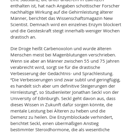
WELLNESS UND REISEN
SO
MED
enthalten ist, hat nach Angaben schottischer Forscher
AR
nachhaltige Wirkung auf die Gehirnleistung älterer
Ba
NEWS
TH
ARZ
Männer, berichtet das Wissenschaftsmagazin New
UN
NE
Scientist. Demnach wird ein einzelnes Enzym blockiert
BA
HEI
BÜCHER
und die Geisteskraft steigt innerhalb weniger Wochen
GE
EDE
drastisch an.
GIF
-
MED
HEI
Ba
KR
Die Droge heißt Carbenoxolon und wurde älteren
UN
VO
PH
Menschen meist bei Magenblutungen verschrieben.
HO
KR
A-
Wenn sie aber an Männer zwischen 55 und 75 Jahren
VO
Z
ER
verabreicht wird, sorgt sie für die drastische
KA
A-
Verbesserung der Gedächtnis- und Sprachleistung.
BL
Z
MED
BE
“Die Verbesserungen sind zwar subtil und geringfügig,
FAC
UN
NA
AN
es handelt sich aber um definitive Steigerungen der
PFL
MU
Hirnleistung”, so Studienleiter Jonathan Seckl von der
UN
SP
University of Edinburgh. Seckl geht davon aus, dass
ZÄ
UN
dieses Wissen in Zukunft dafür sorgen könnte, die
FIT
mentale Leistung bei Älteren zu heben und die
PR
Demenz zu heilen. Die Enzymblockade verhindert,
UN
WE
ALT
berichtet Seckl, einen übermäßigen Anstieg
UN
REI
bestimmter Steroidhormone, die als wesentliche