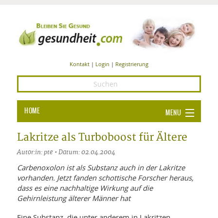
Kontakt
|
Login
|
Registrierung
HOME
MENU
Ba
GESUNDHEIT
Lakritze als Turboboost für Ältere
GE
Autor:in: pte • Datum: 02.04.2004
ERNÄHRUNG
ALL
Carbenoxolon ist als Substanz auch in der Lakritze
IN
Ba
BEAUTY UND PFLEGE
vorhanden. Jetzt fanden schottische Forscher heraus,
dass es eine nachhaltige Wirkung auf die
Ba
ALT
BE
SPORT UND FITNESS
Gehirnleistung älterer Männer hat
HEI
UN
AL
PFL
HE
Eine Substanz, die unter anderem in Lakritzen
ALT