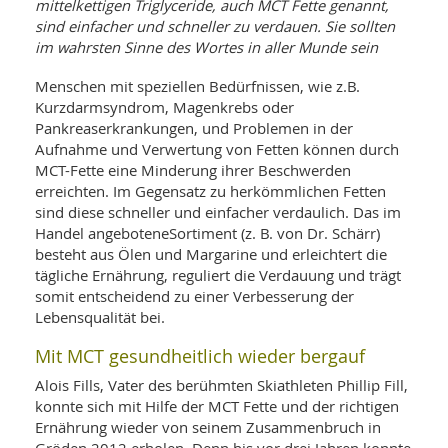
WELLNESS UND REISEN
mittelkettigen Triglyceride, auch MCT Fette genannt,
SO
MED
sind einfacher und schneller zu verdauen. Sie sollten
AR
Ba
NEWS
im wahrsten Sinne des Wortes in aller Munde sein
TH
ARZ
UN
NE
BA
Menschen mit speziellen Bedürfnissen, wie z.B.
HEI
BÜCHER
Kurzdarmsyndrom, Magenkrebs oder
GE
EDE
GIF
Pankreaserkrankungen, und Problemen in der
-
MED
Aufnahme und Verwertung von Fetten können durch
HEI
Ba
KR
UN
MCT-Fette eine Minderung ihrer Beschwerden
VO
PH
erreichten. Im Gegensatz zu herkömmlichen Fetten
HO
KR
A-
sind diese schneller und einfacher verdaulich. Das im
VO
Z
ER
KA
A-
Handel angeboteneSortiment (z. B. von Dr. Schärr)
BL
Z
MED
besteht aus Ölen und Margarine und erleichtert die
BE
FAC
UN
tägliche Ernährung, reguliert die Verdauung und trägt
NA
AN
PFL
somit entscheidend zu einer Verbesserung der
MU
Lebensqualität bei.
UN
SP
ZÄ
UN
Mit MCT gesundheitlich wieder bergauf
FIT
PR
Alois Fills, Vater des berühmten Skiathleten Phillip Fill,
UN
WE
konnte sich mit Hilfe der MCT Fette und der richtigen
ALT
UN
Ernährung wieder von seinem Zusammenbruch in
REI