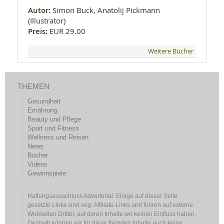
Autor:
Simon Buck, Anatolij Pickmann
(Illustrator)
Preis:
EUR 29.00
Weitere Bücher
THEMEN
Gesundheit
Ernährung
Beauty und Pflege
Sport und Fitness
Wellness und Reisen
News
Bücher
Videos
Gewinnspiele
Haftungsausschluss Advertorial: Einige auf dieser Seite
gesetzte Links sind sog. Affiliate-Links und führen auf externe
Webseiten Dritter, auf deren Inhalte wir keinen Einfluss haben.
Deshalb können wir für diese fremden Inhalte auch keine