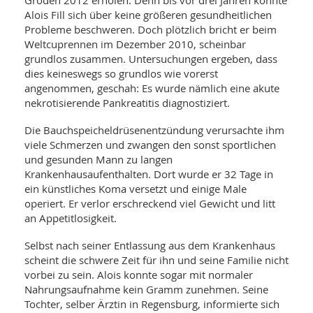
Gröden 2012 erholen. Denn bis vor drei Jahren konnte
SY
UN
Alois Fill sich über keine größeren gesundheitlichen
LIF
DI
Probleme beschweren. Doch plötzlich bricht er beim
MOB
Weltcuprennen im Dezember 2010, scheinbar
VIT
grundlos zusammen. Untersuchungen ergeben, dass
UN
dies keineswegs so grundlos wie vorerst
MI
angenommen, geschah: Es wurde nämlich eine akute
WI
nekrotisierende Pankreatitis diagnostiziert.
UN
FO
Die Bauchspeicheldrüsenentzündung verursachte ihm
viele Schmerzen und zwangen den sonst sportlichen
und gesunden Mann zu langen
Krankenhausaufenthalten. Dort wurde er 32 Tage in
ein künstliches Koma versetzt und einige Male
operiert. Er verlor erschreckend viel Gewicht und litt
an Appetitlosigkeit.
Selbst nach seiner Entlassung aus dem Krankenhaus
scheint die schwere Zeit für ihn und seine Familie nicht
vorbei zu sein. Alois konnte sogar mit normaler
Nahrungsaufnahme kein Gramm zunehmen. Seine
Tochter, selber Ärztin in Regensburg, informierte sich