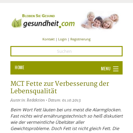
Kontakt
|
Login
|
Registrierung
HOME
MENU
Ba
GESUNDHEIT
MCT Fette zur Verbesserung der
Lebensqualität
GE
ERNÄHRUNG
Autor:in: Redaktion • Datum: 01.10.2013
ALL
IN
Ba
BEAUTY UND PFLEGE
Beim Wort Fett läuten bei uns meist die Alarmglocken.
Fast nichts wird ernährungstechnisch so heiß diskutiert
Ba
ALT
BE
SPORT UND FITNESS
HEI
UN
wie der vermeintliche Übeltäter aller
AL
PFL
Gewichtsprobleme. Doch Fett ist nicht gleich Fett. Die
HE
ALT