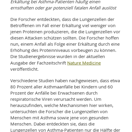
WELLNESS UND REISEN
Erkältung bei Asthma-Patienten häufig einen
SO
MED
ernsthaften oder gar potenziell fatalen Anfall auslöst
AR
Ba
NEWS
TH
ARZ
Die Forscher entdeckten, dass die Lungenzellen der
UN
NE
BA
Betroffenen im Fall einer Erkältung viel weniger von
HEI
BÜCHER
jenen Proteinen produzieren, die die Lungenzellen vor
GE
EDE
GIF
diesen Attacken schützen sollten. Die Forscher hoffen
-
MED
nun, einem Anfall als Folge einer Erkältung durch eine
HEI
Ba
KR
UN
Erhöhung des Proteinniveaus vorbeugen zu können.
VO
PH
Die Studienergebnisse wurden in der aktuellen
HO
KR
A-
Nature Medicine
Ausgabe der Fachzeitschrift
VO
Z
ER
KA
A-
veröffentlicht.
BL
Z
MED
BE
FAC
UN
Verschiedene Studien haben nachgewiesen, dass etwa
NA
AN
PFL
80 Prozent aller Asthmaanfälle bei Kindern und 60
MU
Prozent der Anfälle bei Erwachsenen durch
UN
SP
respiratorische Viren verursacht werden. Um
ZÄ
UN
herauszufinden, welche Mechanismen hier wirken,
FIT
PR
untersuchten die Forscher die Lungenzellen von
UN
WE
Menschen mit Asthma sowie jene von gesunden
ALT
UN
Menschen. Dabei entdeckten sie, dass die
REI
Lungenzellen von Asthma-Patienten nur die Hälfte der