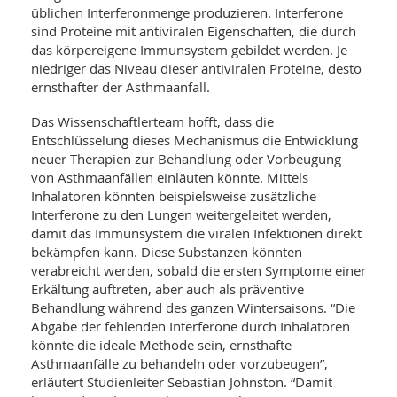
SY
üblichen Interferonmenge produzieren. Interferone
UN
LIF
sind Proteine mit antiviralen Eigenschaften, die durch
DI
das körpereigene Immunsystem gebildet werden. Je
MOB
VIT
niedriger das Niveau dieser antiviralen Proteine, desto
UN
ernsthafter der Asthmaanfall.
MI
Das Wissenschaftlerteam hofft, dass die
WI
Entschlüsselung dieses Mechanismus die Entwicklung
UN
neuer Therapien zur Behandlung oder Vorbeugung
FO
von Asthmaanfällen einläuten könnte. Mittels
Inhalatoren könnten beispielsweise zusätzliche
Interferone zu den Lungen weitergeleitet werden,
damit das Immunsystem die viralen Infektionen direkt
bekämpfen kann. Diese Substanzen könnten
verabreicht werden, sobald die ersten Symptome einer
Erkältung auftreten, aber auch als präventive
Behandlung während des ganzen Wintersaisons. “Die
Abgabe der fehlenden Interferone durch Inhalatoren
könnte die ideale Methode sein, ernsthafte
Asthmaanfälle zu behandeln oder vorzubeugen”,
erläutert Studienleiter Sebastian Johnston. “Damit