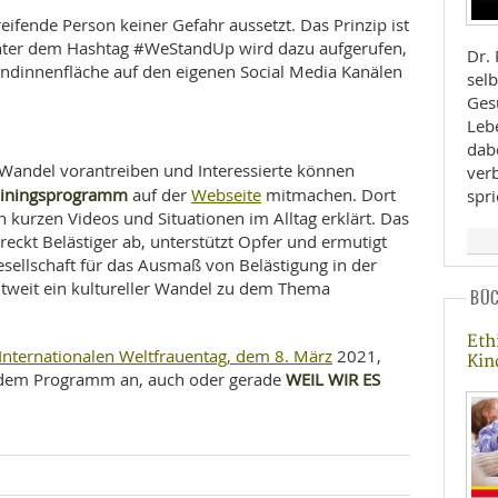
reifende Person keiner Gefahr aussetzt. Das Prinzip ist
nter dem Hashtag #WeStandUp wird dazu aufgerufen,
Dr.
ndinnenfläche auf den eigenen Social Media Kanälen
selb
Ges
Leb
dab
en Wandel vorantreiben und Interessierte können
ver
ainingsprogramm
Webseite
auf der
mitmachen. Dort
spr
 kurzen Videos und Situationen im Alltag erklärt. Das
eckt Belästiger ab, unterstützt Opfer und ermutigt
Gesellschaft für das Ausmaß von Belästigung in der
weltweit ein kultureller Wandel zu dem Thema
BÜ
Eth
Internationalen Weltfrauentag, dem 8. März
2021,
Kin
WEIL WIR ES
ich dem Programm an, auch oder gerade