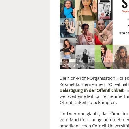
MEDIZINISCHE FACHBEGRIFF
NATU
MUND UND ZÄHNE
PRÄVENTION UND ALTER
SYMPTOME UND DIAGNOSE
VITAMINE UND MINERALSTO
©L'Oreal Paris
WISSENSCHAFT UND FORS
Die Non-Profit-Organisation Holla
Kosmetikunternehmen L’Oreal habe
Belästigung in der Öffentlichkeit
in
weltweit eine Million TeilnehmerIn
Öffentlichkeit zu bekämpfen.
Und wer nun glaubt, das käme doch 
vom Marktforschungsunternehmen
amerikanischen Cornell-Universitä