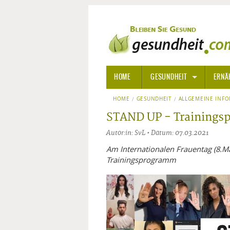
HOME
GESUNDHEIT
ERNÄ
HOME
GESUNDHEIT
ALLGEMEINE INFORMATIONE
ALLGEMEINE INF
STAND UP - Trainings
ALTERNATIVE HEILWEISEN
AROM
Autor:in: SvL • Datum: 07.03.2021
ALTERNATIVE MEDIZIN
BACH
Am Internationalen Frauentag (8.Mä
Trainingsprogramm
ARZNEI- UND HEILMITTEL
EDELS
GIFTSTOFFE
HOMÖ
KRANKHEITEN VON A-Z
KALIF
ANGS