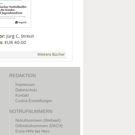
or:
Jürg C. Streuli
s:
EUR 40.00
Weitere Bücher
REDAKTION
Impressum
Datenschutz
Kontakt
Cookie-Einstellungen
NOTRUFNUMMERN
Notrufnummern (Weltweit)
Giftnotrufnummern (DACH)
Erste-Hilfe bei Herz-