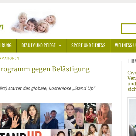
HRUNG
BEAUTY UND PFLEGE
SPORT UND FITNESS
WELLNESS U
N
ORMATIONEN
SONNENSCHUTZ
FIR
programm gegen Belästigung
Civ
A THERAPIE
Ver
und
BLÜTEN
rz) startet das globale, kostenlose „Stand Up“
sic
TEINE - HEILSTEINE
OPATHIE
ORNISCHE BLÜTEN
T