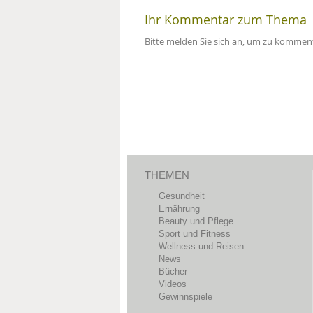
Ihr Kommentar zum Thema
Bitte melden Sie sich an, um zu komment
THEMEN
Gesundheit
Ernährung
Beauty und Pflege
Sport und Fitness
Wellness und Reisen
News
Bücher
Videos
Gewinnspiele