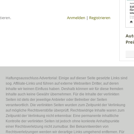
ieren.
Anmelden
|
Registrieren
Aut
Prei
Haftungsausschluss Advertorial: Einige auf dieser Seite gesetzte Links sind
sog. Affiliate-Links und führen auf externe Webseiten Dritter, auf deren
Inhalte wir keinen Einfluss haben. Deshalb können wir für diese fremden
Inhalte auch keine Gewähr übernehmen. Für die Inhalte der verlinkten
Seiten ist stets der jeweilige Anbieter oder Betreiber der Seiten
verantwortlich. Die verlinkten Seiten wurden zum Zeitpunkt der Verlinkung
auf mögliche Rechtsverstöße überprüft. Rechtswidrige Inhalte waren zum
Zeitpunkt der Verlinkung nicht erkennbar. Eine permanente inhaltliche
Kontrolle der verlinkten Seiten ist jedoch ohne konkrete Anhaltspunkte
einer Rechtsverletzung nicht zumutbar. Bei Bekanntwerden von
Rechtsverletzungen werden wir derartige Links umgehend entfernen. Für