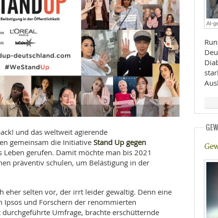
E
RHEILKUNDE
AI-ge
Run
Deu
Diab
sta
Ausl
FFE
GEW
CHUNG
back! und das weltweit agierende
Stand Up gegen
n gemeinsam die Initiative
Gew
s Leben gerufen. Damit möchte man bis 2021
nen präventiv schulen, um Belästigung in der
eher selten vor, der irrt leider gewaltig. Denn eine
 Ipsos und Forschern der renommierten
t durchgeführte Umfrage, brachte erschütternde