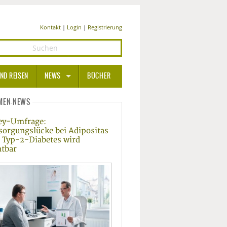
Kontakt
|
Login
|
Registrierung
ND REISEN
NEWS
BÜCHER
GESUNDHEIT
MEN-NEWS
ey-Umfrage:
MEDIZIN UND PHARMA
sorgungslücke bei Adipositas
 Typ-2-Diabetes wird
ERNÄHRUNG
htbar
BEAUTY UND PFLEGE
SPORT UND FITNESS
WELLNESS UND REISEN