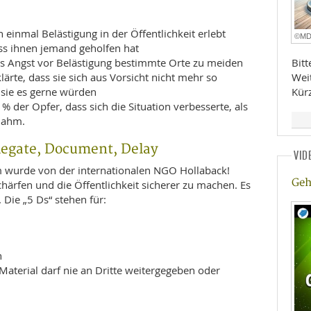
einmal Belästigung in der Öffentlichkeit erlebt
©M
ss ihnen jemand geholfen hat
Bit
us Angst vor Belästigung bestimmte Orte zu meiden
Wei
lärte, dass sie sich aus Vorsicht nicht mehr so
Kür
sie es gerne würden
 der Opfer, dass sich die Situation verbesserte, als
nahm.
elegate, Document, Delay
VID
 wurde von der internationalen NGO Hollaback!
Geh
chärfen und die Öffentlichkeit sicherer zu machen. Es
 Die „5 Ds“ stehen für:
n
terial darf nie an Dritte weitergegeben oder