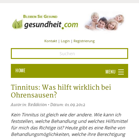
Kontakt
|
Login
|
Registrierung
HOME
MENU
Ba
GESUNDHEIT
Tinnitus: Was hilft wirklich bei
Ohrensausen?
GE
ERNÄHRUNG
Autor:in: Redaktion • Datum: 01.09.2012
ALL
IN
Ba
BEAUTY UND PFLEGE
Kein Tinnitus ist gleich wie der andere. Wie kann ich
feststellen, welche Behandlung und welches Hilfsmittel
Ba
ALT
BE
SPORT UND FITNESS
HEI
UN
für mich das Richtige ist? Heute gibt es eine Reihe von
AL
PFL
Behandlungsmöglichkeiten, welche ihre Berechtigung
HE
ALT