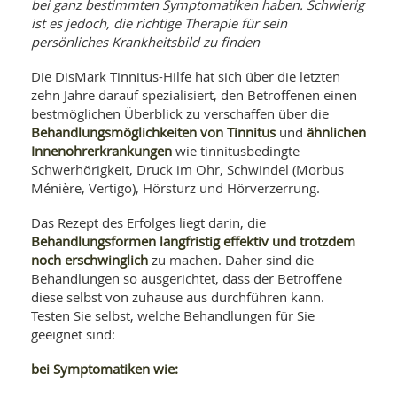
WELLNESS UND REISEN
bei ganz bestimmten Symptomatiken haben. Schwierig
SO
MED
ist es jedoch, die richtige Therapie für sein
AR
Ba
NEWS
persönliches Krankheitsbild zu finden
TH
ARZ
UN
NE
BA
Die DisMark Tinnitus-Hilfe hat sich über die letzten
HEI
BÜCHER
zehn Jahre darauf spezialisiert, den Betroffenen einen
GE
EDE
GIF
bestmöglichen Überblick zu verschaffen über die
-
MED
Behandlungsmöglichkeiten von Tinnitus
ähnlichen
und
HEI
Ba
KR
UN
Innenohrerkrankungen
wie tinnitusbedingte
VO
PH
Schwerhörigkeit, Druck im Ohr, Schwindel (Morbus
HO
KR
A-
Ménière, Vertigo), Hörsturz und Hörverzerrung.
VO
Z
ER
KA
A-
BL
Z
MED
Das Rezept des Erfolges liegt darin, die
BE
FAC
Behandlungsformen langfristig effektiv und trotzdem
UN
NA
AN
PFL
noch erschwinglich
zu machen. Daher sind die
MU
Behandlungen so ausgerichtet, dass der Betroffene
UN
SP
diese selbst von zuhause aus durchführen kann.
ZÄ
UN
Testen Sie selbst, welche Behandlungen für Sie
FIT
PR
geeignet sind:
UN
WE
ALT
bei Symptomatiken wie:
UN
REI