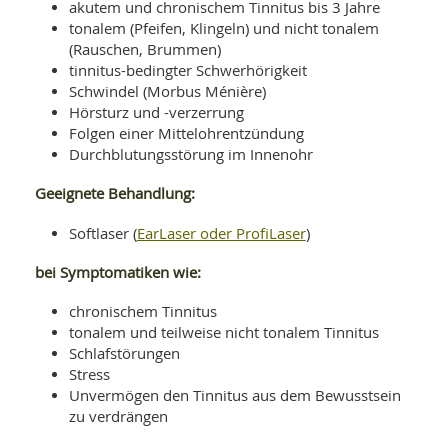
SY
akutem und chronischem Tinnitus bis 3 Jahre
UN
LIF
tonalem (Pfeifen, Klingeln) und nicht tonalem
DI
(Rauschen, Brummen)
MOB
tinnitus-bedingter Schwerhörigkeit
VIT
UN
Schwindel (Morbus Ménière)
MI
Hörsturz und -verzerrung
Folgen einer Mittelohrentzündung
WI
Durchblutungsstörung im Innenohr
UN
FO
Geeignete Behandlung:
EarLaser oder ProfiLaser
Softlaser (
)
bei Symptomatiken wie:
chronischem Tinnitus
tonalem und teilweise nicht tonalem Tinnitus
Schlafstörungen
Stress
Unvermögen den Tinnitus aus dem Bewusstsein
zu verdrängen