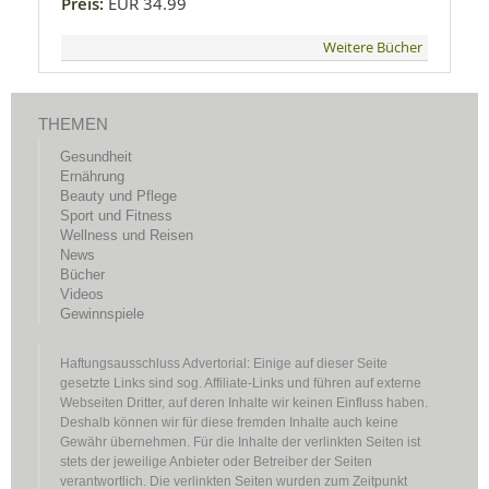
Preis:
EUR 34.99
Weitere Bücher
THEMEN
Gesundheit
Ernährung
Beauty und Pflege
Sport und Fitness
Wellness und Reisen
News
Bücher
Videos
Gewinnspiele
Haftungsausschluss Advertorial: Einige auf dieser Seite
gesetzte Links sind sog. Affiliate-Links und führen auf externe
Webseiten Dritter, auf deren Inhalte wir keinen Einfluss haben.
Deshalb können wir für diese fremden Inhalte auch keine
Gewähr übernehmen. Für die Inhalte der verlinkten Seiten ist
stets der jeweilige Anbieter oder Betreiber der Seiten
verantwortlich. Die verlinkten Seiten wurden zum Zeitpunkt