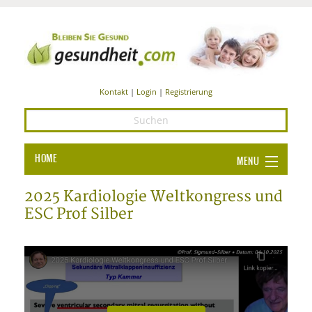
Kontakt
|
Login
|
Registrierung
HOME
MENU
Ba
GESUNDHEIT
2025 Kardiologie Weltkongress und
ESC Prof Silber
GE
ERNÄHRUNG
ALL
IN
Ba
BEAUTY UND PFLEGE
Ba
ALT
BE
SPORT UND FITNESS
HEI
UN
AL
PFL
HE
ALT