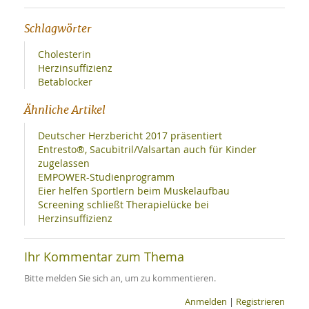
SY
UN
LIF
DI
Schlagwörter
MOB
VIT
Cholesterin
UN
Herzinsuffizienz
MI
Betablocker
WI
Ähnliche Artikel
UN
FO
Deutscher Herzbericht 2017 präsentiert
Entresto®, Sacubitril/Valsartan auch für Kinder
zugelassen
EMPOWER-Studienprogramm
Eier helfen Sportlern beim Muskelaufbau
Screening schließt Therapielücke bei
Herzinsuffizienz
Ihr Kommentar zum Thema
Bitte melden Sie sich an, um zu kommentieren.
Anmelden
|
Registrieren