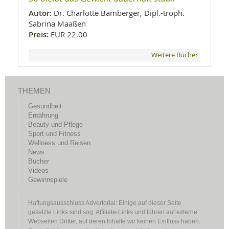
Autor:
Dr. Charlotte Bamberger, Dipl.-troph.
Sabrina Maaßen
Preis:
EUR 22.00
Weitere Bücher
THEMEN
Gesundheit
Ernährung
Beauty und Pflege
Sport und Fitness
Wellness und Reisen
News
Bücher
Videos
Gewinnspiele
Haftungsausschluss Advertorial: Einige auf dieser Seite
gesetzte Links sind sog. Affiliate-Links und führen auf externe
Webseiten Dritter, auf deren Inhalte wir keinen Einfluss haben.