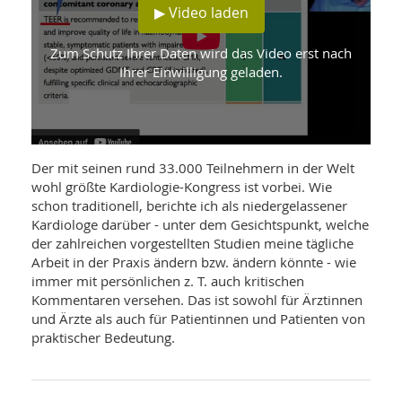
WELLNESS UND REISEN
▶ Video laden
SO
MED
AR
Ba
NEWS
TH
ARZ
Zum Schutz Ihrer Daten wird das Video erst nach
UN
NE
Ihrer Einwilligung geladen.
BA
HEI
BÜCHER
GE
EDE
GIF
-
MED
HEI
Ba
KR
UN
©Prof. Sigmund-Silber • Datum: 04.10.2025
VO
PH
Der mit seinen rund 33.000 Teilnehmern in der Welt
HO
KR
A-
wohl größte Kardiologie-Kongress ist vorbei. Wie
VO
Z
ER
schon traditionell, berichte ich als niedergelassener
KA
A-
BL
Kardiologe darüber - unter dem Gesichtspunkt, welche
Z
MED
BE
FAC
der zahlreichen vorgestellten Studien meine tägliche
UN
NA
AN
PFL
Arbeit in der Praxis ändern bzw. ändern könnte - wie
MU
immer mit persönlichen z. T. auch kritischen
UN
SP
Kommentaren versehen. Das ist sowohl für Ärztinnen
ZÄ
UN
und Ärzte als auch für Patientinnen und Patienten von
FIT
praktischer Bedeutung.
PR
UN
WE
ALT
UN
REI