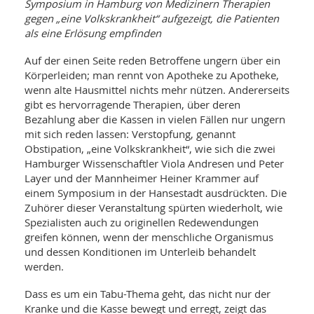
WELLNESS UND REISEN
Symposium in Hamburg von Medizinern Therapien
SO
MED
gegen „eine Volkskrankheit“ aufgezeigt, die Patienten
AR
Ba
NEWS
als eine Erlösung empfinden
TH
ARZ
UN
NE
BA
Auf der einen Seite reden Betroffene ungern über ein
HEI
BÜCHER
Körperleiden; man rennt von Apotheke zu Apotheke,
GE
EDE
GIF
wenn alte Hausmittel nichts mehr nützen. Andererseits
-
MED
gibt es hervorragende Therapien, über deren
HEI
Ba
KR
UN
Bezahlung aber die Kassen in vielen Fällen nur ungern
VO
PH
mit sich reden lassen: Verstopfung, genannt
HO
KR
A-
Obstipation, „eine Volkskrankheit“, wie sich die zwei
VO
Z
ER
KA
A-
Hamburger Wissenschaftler Viola Andresen und Peter
BL
Z
MED
Layer und der Mannheimer Heiner Krammer auf
BE
FAC
UN
einem Symposium in der Hansestadt ausdrückten. Die
NA
AN
PFL
Zuhörer dieser Veranstaltung spürten wiederholt, wie
MU
Spezialisten auch zu originellen Redewendungen
UN
SP
greifen können, wenn der menschliche Organismus
ZÄ
UN
und dessen Konditionen im Unterleib behandelt
FIT
PR
werden.
UN
WE
ALT
UN
Dass es um ein Tabu-Thema geht, das nicht nur der
REI
Kranke und die Kasse bewegt und erregt, zeigt das