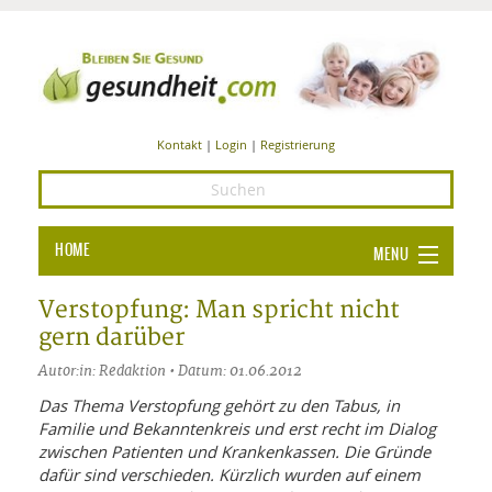
Kontakt
|
Login
|
Registrierung
HOME
MENU
Ba
GESUNDHEIT
Verstopfung: Man spricht nicht
gern darüber
GE
ERNÄHRUNG
Autor:in: Redaktion • Datum: 01.06.2012
ALL
IN
Ba
BEAUTY UND PFLEGE
Das Thema Verstopfung gehört zu den Tabus, in
Familie und Bekanntenkreis und erst recht im Dialog
Ba
ALT
BE
SPORT UND FITNESS
HEI
UN
zwischen Patienten und Krankenkassen. Die Gründe
AL
PFL
dafür sind verschieden. Kürzlich wurden auf einem
HE
ALT