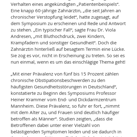
SY
Verhalten eines angekündigten „Patientenbeispiels“.
UN
LIF
Eine knapp 60-jährige Zahnärztin, „die seit Jahren an
DI
chronischer Verstopfung leidet“, hatte zugesagt, auf
MOB
VIT
dem Symposium zu erscheinen und Rede und Antwort
UN
zu stehen. „Ein typischer Fall“, sagte Frau Dr. Viola
MI
Andresen, „mit Bluthochdruck, zwei Kindern,
Krampfadern und sonstiger Gesundheit“. Doch die
WI
Zahnärztin hinterließ auf besagtem Termin eine Lücke.
UN
FO
Sie zog es vor, nicht in Erscheinung zu treten. So sei es
nun einmal, wenn es um das einschlägige Thema geht!
„Mit einer Prävalenz von fünf bis 15 Prozent zählen
chronische Obstipationsbeschwerden zu den
häufigsten Gesundheitsstörungen in Deutschland“,
konstatierte zu Beginn des Symposiums Professor
Heiner Krammer vom End- und Dickdarmzentrum
Mannheim. Diese Prävalenz, so fuhr er fort, „nimmt
mit dem Alter zu, und Frauen sind deutlich häufiger
betroffen als Männer“. Studien zeigten, „dass die
Betroffenen dabei unter einer Vielzahl von
belästigenden Symptomen leiden und sie dadurch in