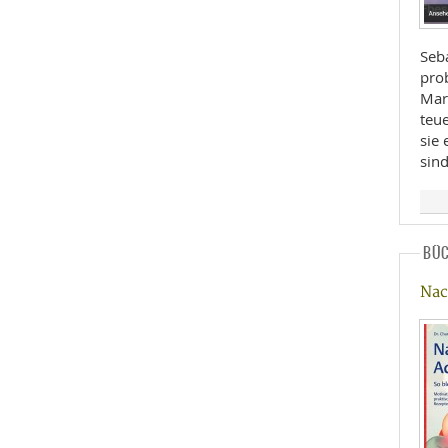
Seba
prob
Marg
teu
sie 
sind
BÜ
Nac