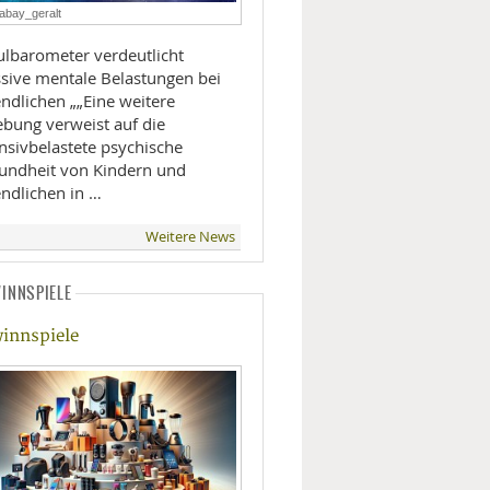
abay_geralt
LIFESTYLE
ulbarometer verdeutlicht
sive mentale Belastungen bei
MOBILITÄT
chen „„Eine weitere
ebung verweist auf die
nsivbelastete psychische
undheit von Kindern und
endlichen in …
Weitere News
INNSPIELE
innspiele