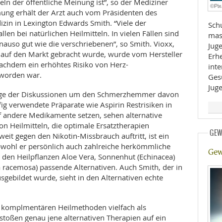
eln der öffentliche Meinung ist”, so der Mediziner
©Pix
ng erhält der Arzt auch vom Präsidenten des
E
RHEILKUNDE
izin in Lexington Edwards Smith. “Viele der
Sch
en bei natürlichen Heilmitteln. In vielen Fällen sind
mas
uso gut wie die verschriebenen”, so Smith. Vioxx,
Jugendli
k auf den Markt gebracht wurde, wurde vom Hersteller
Erh
achdem ein erhöhtes Risiko von Herz-
inte
 worden war.
Ges
Jug
Zuge der Diskussionen um den Schmerzhemmer davon
g verwendete Präparate wie Aspirin Restrisiken in
FFE
f andere Medikamente setzen, sehen alternative
on Heilmitteln, die optimale Ersatztherapien
CHUNG
GEW
eit gegen den Nikotin-Missbrauch auftritt, ist ein
bwohl er persönlich auch zahlreiche herkömmliche
Gew
in den Heilpflanzen Aloe Vera, Sonnenhut (Echinacea)
 racemosa) passende Alternativen. Auch Smith, der in
usgebildet wurde, sieht in den Alternativen echte
 komplmentären Heilmethoden vielfach als
stoßen genau jene alternativen Therapien auf ein