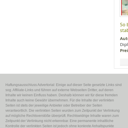
So 
stab
Aut
Dip
Prei
Haftungsausschluss Advertorial: Einige auf dieser Seite gesetzte Links sind
sog. Affiliate-Links und führen auf externe Webseiten Dritter, auf deren
Inhalte wir keinen Einfluss haben. Deshalb können wir für diese fremden
Inhalte auch keine Gewähr übernehmen. Für die Inhalte der verlinkten
Seiten ist stets der jeweilige Anbieter oder Betreiber der Seiten
verantwortlich. Die verlinkten Seiten wurden zum Zeitpunkt der Verlinkung
auf mögliche Rechtsverstöße überprüft. Rechtswidrige Inhalte waren zum
Zeitpunkt der Verlinkung nicht erkennbar. Eine permanente inhaltliche
Kontrolle der verlinkten Seiten ist jedoch ohne konkrete Anhaltspunkte