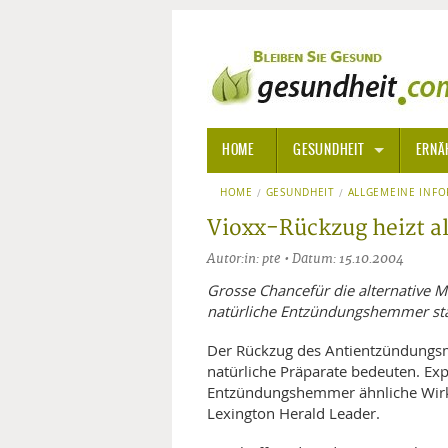
HOME
GESUNDHEIT
ERNÄ
HOME
GESUNDHEIT
ALLGEMEINE INFORMATIONE
ALLGEMEINE INF
Vioxx-Rückzug heizt al
ALTERNATIVE HEILWEISEN
AROM
Autor:in: pte • Datum: 15.10.2004
ALTERNATIVE MEDIZIN
BACH
Grosse Chancefür die alternative M
natürliche Entzündungshemmer s
ARZNEI- UND HEILMITTEL
EDELS
Der Rückzug des Antientzündungsm
natürliche Präparate bedeuten. Exp
GIFTSTOFFE
HOMÖ
Entzündungshemmer ähnliche Wirku
Lexington Herald Leader.
KRANKHEITEN VON A-Z
KALIF
ANGS