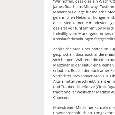
“Wir hoffen, dass dies ein Wachrütt
James Roach aus Midway. Zustimmu
MEDIZINISCHE FACHBEGRIFF
NATU
Maharishi College für indische Med
gefährlichen Nebenwirkungen entfall
MUND UND ZÄHNE
diese Medikamente mindestens gena
das erst vor fünf Jahren von Merc
PRÄVENTION UND ALTER
freiwillig vom Markt genommen, n
Kreislauferkrankungen festgestellt
SYMPTOME UND DIAGNOSE
Zahlreiche Mediziner hatten im 
gesprochen, dass auch andere häufi
VITAMINE UND MINERALSTO
sich bergen. Während die einen au
Medziner in der Natur eine Reihe v
WISSENSCHAFT UND FORS
erlauben. Roach, der auch amerikaw
Verfechter präventiver Medizin. O
Arzneimittel verschreibt, sieht er 
und Traubensilberkerze (Cimicifuga
traditioneller westlicher Medizin a
Chancen.
Mainstream-Mediziner kanzeln die
unwissenschaftlich ab. Umgekehrt 