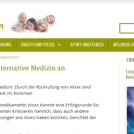
HRUNG
BEAUTY UND PFLEGE
SPORT UND FITNESS
WELLNESS U
N
ORMATIONEN
SONNENSCHUTZ
FIR
ternative Medizin an
Int
A THERAPIE
Bel
BLÜTEN
edizin: Durch die Rückrufung von Vioxx sind
tark im Kommen
TEINE - HEILSTEINE
edikaments Vioxx könnte eine Erfolgsrunde für
erten kritisieren nämlich, dass auch andere
OPATHIE
ngen wie Vioxx haben könnten, berichtet der
ORNISCHE BLÜTEN
T