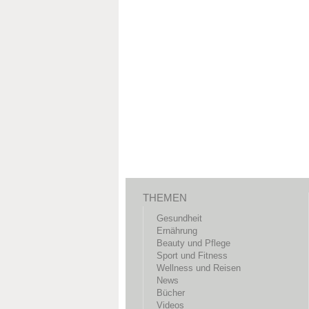
THEMEN
Gesundheit
Ernährung
Beauty und Pflege
Sport und Fitness
Wellness und Reisen
News
Bücher
Videos