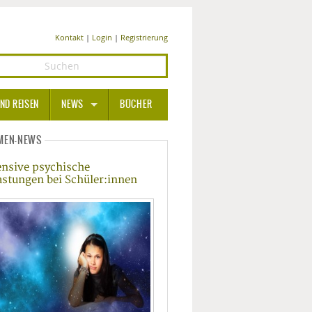
Kontakt
|
Login
|
Registrierung
ND REISEN
NEWS
BÜCHER
GESUNDHEIT
MEN-NEWS
ensive psychische
MEDIZIN UND PHARMA
astungen bei Schüler:innen
ERNÄHRUNG
BEAUTY UND PFLEGE
SPORT UND FITNESS
WELLNESS UND REISEN