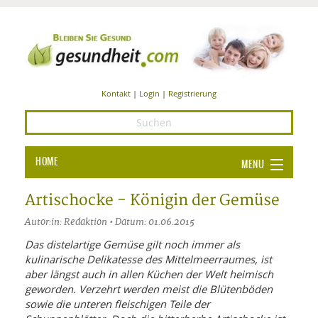
Kontakt
|
Login
|
Registrierung
HOME
MENU
Ba
GESUNDHEIT
Artischocke - Königin der Gemüse
GE
Autor:in: Redaktion • Datum: 01.06.2015
ERNÄHRUNG
ALL
Das distelartige Gemüse gilt noch immer als
IN
Ba
BEAUTY UND PFLEGE
kulinarische Delikatesse des Mittelmeerraumes, ist
aber längst auch in allen Küchen der Welt heimisch
Ba
ALT
BE
SPORT UND FITNESS
geworden. Verzehrt werden meist die Blütenböden
HEI
UN
AL
sowie die unteren fleischigen Teile der
PFL
HE
ALT