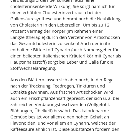
verdauungsfördernde, sondern auch eine
SY
UN
cholesterinsenkende Wirkung. Sie sorgt nämlich für
LIF
DI
einen erhöhten Cholesterinverbrauch bei der
MOB
Gallensäuresynthese und hemmt auch die Neubildung
VIT
von Cholesterin in den Leberzellen. Um bis zu 12
UN
Prozent vermag der Körper (im Rahmen einer
MI
Langzeittherapie) durch den Verzehr von Artischocken
WI
das Gesamtcholesterin zu senken! Auch der in ihr
UN
enthaltene Bitterstoff Cynarin (auch Namensgeber für
FO
einen beliebten italienischen Kräuterlikör mit Cynar als
Hauptinhaltsstoff) sorgt bei Leber und Galle für die
Stoffwechselanregung.
Aus den Blättern lassen sich aber auch, in der Regel
nach der Trocknung, Teedrogen, Tinkturen und
Extrakte gewinnen. Aus frischen Artischocken wird
auch ein Frischpflanzensaft gepresst, der sich u. a. bei
zahlreichen Verdauungsbeschwerden (Völlgefühl,
Blähungen, Übelkeit) bewährt. Das kalorienarme
Gemüse besitzt vor allem einen hohen Gehalt an
Flavonoiden, und vor allem an Cynarin, welches der
Kaffeesäure ähnlich ist. Diese Substanzen fördern den