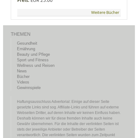
Preis:
EUR 25.00
Weitere Bücher
THEMEN
Gesundheit
Ernährung
Beauty und Pflege
Sport und Fitness
Wellness und Reisen
News
Bücher
Videos
Gewinnspiele
Haftungsausschluss Advertorial: Einige auf dieser Seite
gesetzte Links sind sog. Affiliate-Links und führen auf externe
Webseiten Dritter, auf deren Inhalte wir keinen Einfluss haben.
Deshalb können wir für diese fremden Inhalte auch keine
Gewähr übernehmen. Für die Inhalte der verlinkten Seiten ist
stets der jeweilige Anbieter oder Betreiber der Seiten
verantwortlich. Die verlinkten Seiten wurden zum Zeitpunkt