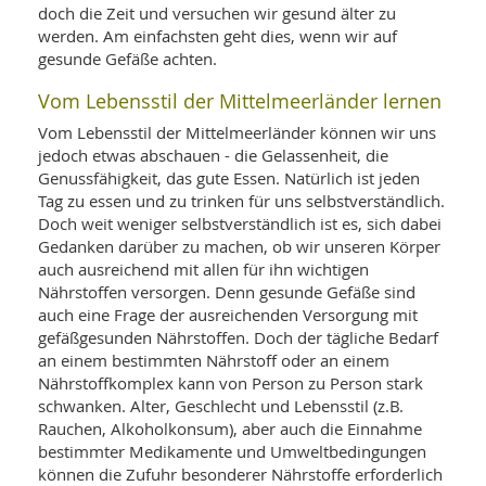
SY
doch die Zeit und versuchen wir gesund älter zu
UN
LIF
werden. Am einfachsten geht dies, wenn wir auf
DI
gesunde Gefäße achten.
MOB
VIT
Vom Lebensstil der Mittelmeerländer lernen
UN
MI
Vom Lebensstil der Mittelmeerländer können wir uns
jedoch etwas abschauen - die Gelassenheit, die
WI
UN
Genussfähigkeit, das gute Essen. Natürlich ist jeden
FO
Tag zu essen und zu trinken für uns selbstverständlich.
Doch weit weniger selbstverständlich ist es, sich dabei
Gedanken darüber zu machen, ob wir unseren Körper
auch ausreichend mit allen für ihn wichtigen
Nährstoffen versorgen. Denn gesunde Gefäße sind
auch eine Frage der ausreichenden Versorgung mit
gefäßgesunden Nährstoffen. Doch der tägliche Bedarf
an einem bestimmten Nährstoff oder an einem
Nährstoffkomplex kann von Person zu Person stark
schwanken. Alter, Geschlecht und Lebensstil (z.B.
Rauchen, Alkoholkonsum), aber auch die Einnahme
bestimmter Medikamente und Umweltbedingungen
können die Zufuhr besonderer Nährstoffe erforderlich