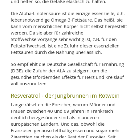
und helfen so, die Gefäße elastisch zu halten.
Die Alpha-Linolensäure ist die einzige essenzielle, d.h.
lebensnotwendige Omega-3-Fettsäure. Das heißt, sie
kann vom menschlichen Körper nicht selbst hergestellt
werden. Da sie aber für zahlreiche
Stoffwechselvorgänge sehr wichtig ist, z.B. für den
Fettstoffwechsel, ist eine Zufuhr dieser essenziellen
Fettsäuren durch die Nahrung unerlässlich.
So empfiehlt die Deutsche Gesellschaft für Ernährung
(DGE), die Zufuhr der ALA zu steigern, um die
gesundheitsfördernden Effekte für Herz und Kreislauf
voll auszunutzen.
Resveratrol - der Jungbrunnen im Rotwein
Lange rätselten die Forscher, warum Männer und
Frauen zwischen 40 und 69 Jahren in Frankreich
deutlich herzgesünder sind als in anderen
europäischen Ländern. Und das, obwohl die
Franzosen genauso fetthaltig essen und sogar mehr
Zigaretten rauchen als der Rest der Europäer. Seit