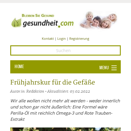
Kontakt
|
Login
|
Registrierung
HOME
MENU
Ba
GESUNDHEIT
Frühjahrskur für die Gefäße
GE
Autor:in: Redaktion • Aktualisiert: 07.02.2022
ERNÄHRUNG
ALL
Wir alle wollen nicht mehr alt werden - weder innerlich
IN
Ba
BEAUTY UND PFLEGE
und schon gar nicht äußerlich: Eine Formel wäre
Perilla-Öl mit reichlich Omega-3 und Rote Trauben-
Ba
ALT
BE
SPORT UND FITNESS
Extrakt
HEI
UN
AL
PFL
HE
ALT