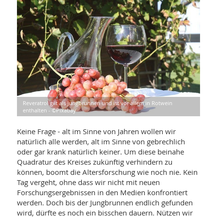
WELLNESS UND REISEN
SO
MED
AR
Ba
NEWS
TH
ARZ
UN
NE
BA
HEI
BÜCHER
GE
EDE
GIF
-
MED
HEI
Ba
KR
UN
VO
PH
HO
KR
A-
Reveratrol gilt als Jungbrunnen und ist vor allem in Rotwein
VO
Z
ER
enthalten - ©Pixabay
KA
A-
BL
Z
MED
BE
FAC
Keine Frage - alt im Sinne von Jahren wollen wir
UN
NA
AN
PFL
natürlich alle werden, alt im Sinne von gebrechlich
MU
oder gar krank natürlich keiner. Um diese beinahe
UN
SP
Quadratur des Kreises zukünftig verhindern zu
ZÄ
UN
können, boomt die Altersforschung wie noch nie. Kein
FIT
Tag vergeht, ohne dass wir nicht mit neuen
PR
UN
Forschungsergebnissen in den Medien konfrontiert
WE
ALT
UN
werden. Doch bis der Jungbrunnen endlich gefunden
REI
wird, dürfte es noch ein bisschen dauern. Nützen wir